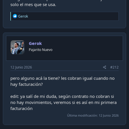
solo el mes que se usa.
R
Gerok
e
a
c
t
i
Gerok
o
n
Pajarito Nuevo
s
:
12 Junio 2026
#212
pero alguno acá la tiene? les cobran igual cuando no
hay facturación?
edit: ya salí de mi duda, según contrato no cobran si
no hay movimientos, veremos si es así en mi primera
facturación
Última modificación:
12 Junio 2026