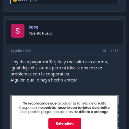
e
a
c
t
i
sgsg
o
n
Pajarito Nuevo
s
:
14 Julio 2026
#216
Hoy iba a pagar mi Tarjeta y me salto esa alarma,
igual deja el sistema pero ni idea si dps te trae
problemas con la cooperativa.
Alguien que lo haya hecho antes?