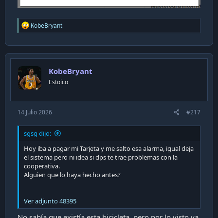
R
KobeBryant
e
a
c
t
i
KobeBryant
o
n
Estoico
s
:
14 Julio 2026
#217
sgsg dijo:
Hoy iba a pagar mi Tarjeta y me salto esa alarma, igual deja
el sistema pero ni idea si dps te trae problemas con la
cooperativa.
Alguien que lo haya hecho antes?
Ver adjunto 48395
No sabía que existía esta bicicleta, pero por lo visto ya