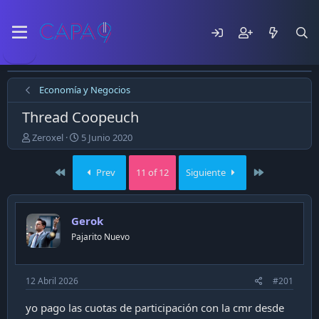
Economía y Negocios
Thread Coopeuch
E
F
Zeroxel
5 Junio 2020
m
e
p
c
First
Last
Prev
11 of 12
Siguiente
e
h
z
a
ó
d
e
e
Gerok
l
p
Pajarito Nuevo
t
u
e
b
m
l
a
i
12 Abril 2026
#201
c
a
yo pago las cuotas de participación con la cmr desde
c