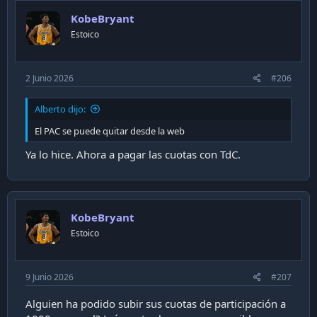
i
KobeBryant
o
n
Estoico
s
:
2 Junio 2026
#206
Alberto dijo:
El PAC se puede quitar desde la web
Ya lo hice. Ahora a pagar las cuotas con TdC.
KobeBryant
Estoico
9 Junio 2026
#207
Alguien ha podido subir sus cuotas de participación a