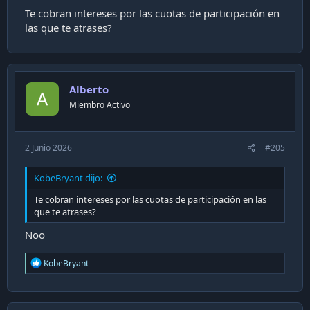
Te cobran intereses por las cuotas de participación en
las que te atrases?
Alberto
Miembro Activo
2 Junio 2026
#205
KobeBryant dijo:
Te cobran intereses por las cuotas de participación en las
que te atrases?
Noo
R
KobeBryant
e
a
c
t