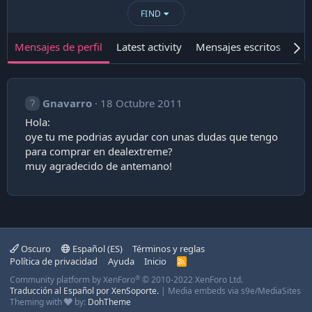
FIND
Mensajes de perfil
Latest activity
Mensajes escritos
Ace
Gnavarro
18 Octubre 2011
Hola:
oye tu me podrias ayudar con unas dudas que tengo
para comprar en dealextreme?
muy agradecido de antemano!
Oscuro
Español (ES)
Términos y reglas
Política de privacidad
Ayuda
Inicio
R
S
®
Community platform by XenForo
© 2010-2022 XenForo Ltd.
S
Traducción al Español por XenSoporte.
|
Media embeds via s9e/MediaSites
Theming with
by:
DohTheme