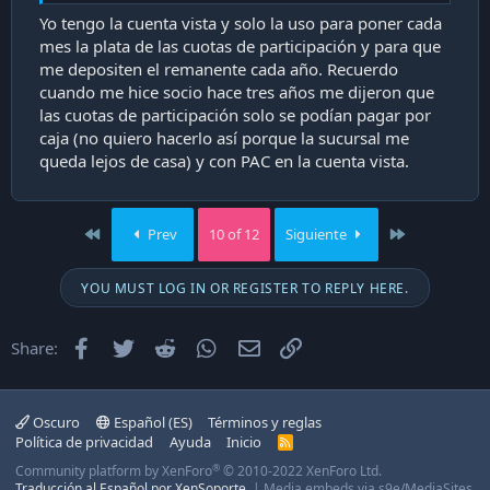
Yo tengo la cuenta vista y solo la uso para poner cada
mes la plata de las cuotas de participación y para que
me depositen el remanente cada año. Recuerdo
cuando me hice socio hace tres años me dijeron que
las cuotas de participación solo se podían pagar por
caja (no quiero hacerlo así porque la sucursal me
queda lejos de casa) y con PAC en la cuenta vista.
First
Last
Prev
10 of 12
Siguiente
YOU MUST LOG IN OR REGISTER TO REPLY HERE.
Facebook
Twitter
Reddit
WhatsApp
Email
Enlace
Share:
Oscuro
Español (ES)
Términos y reglas
Política de privacidad
Ayuda
Inicio
R
S
®
Community platform by XenForo
© 2010-2022 XenForo Ltd.
S
Traducción al Español por XenSoporte.
|
Media embeds via s9e/MediaSites