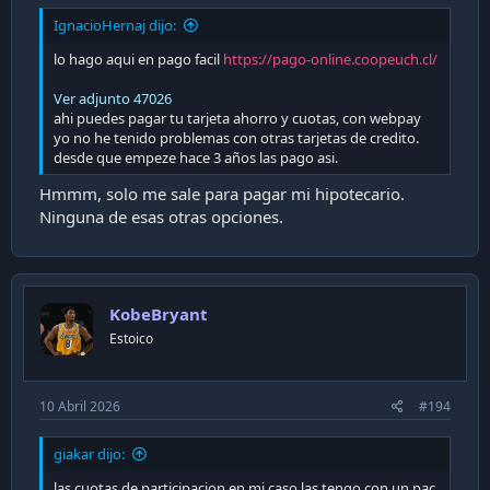
IgnacioHernaj dijo:
lo hago aqui en pago facil
https://pago-online.coopeuch.cl/
Ver adjunto 47026
ahi puedes pagar tu tarjeta ahorro y cuotas, con webpay
yo no he tenido problemas con otras tarjetas de credito.
desde que empeze hace 3 años las pago asi.
Hmmm, solo me sale para pagar mi hipotecario.
Ninguna de esas otras opciones.
KobeBryant
Estoico
10 Abril 2026
#194
giakar dijo:
las cuotas de participacion en mi caso las tengo con un pac,