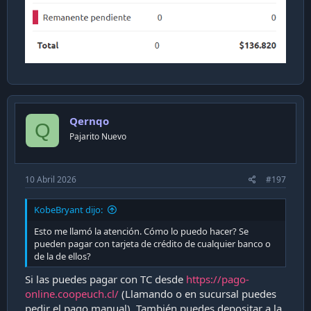
Qernqo
Q
Pajarito Nuevo
10 Abril 2026
#197
KobeBryant dijo:
Esto me llamó la atención. Cómo lo puedo hacer? Se
pueden pagar con tarjeta de crédito de cualquier banco o
de la de ellos?
Si las puedes pagar con TC desde
https://pago-
online.coopeuch.cl/
(Llamando o en sucursal puedes
pedir el pago manual). También puedes depositar a la