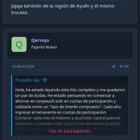
Jajaja también de la región de Aysén y el mismo
trucaso.
Qernqo
Q
Pajarito Nuevo
10 Abril 2026
#199
Pussetto dijo:
Hola, he estado leyendo este hilo completo y me quedaron
un par de dudas. He estado pensando en comenzar a
ahorrar en coopeuch solo en cuotas de participación y
utilizarla como un "tipo de interés compuesto". Cada año
ingresar el remanente en cuotas de participación.
Comprar cada mes el máximo y acumular capital para mi
jubilación. ¿Ustedes creen que no me devuelvan la plata?
Estuve viendo que con un remanente de un 6.5% real
Haz clic para expandir...
promedio, podría hacerme un sueldo extra de aquí a 15