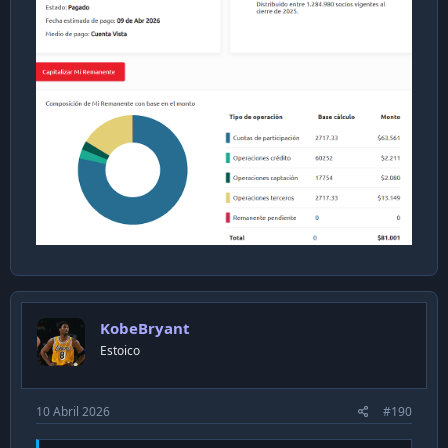
KobeBryant
Estoico
10 Abril 2026
#190