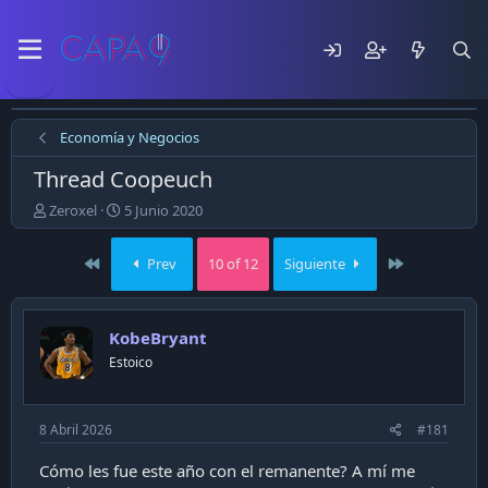
Economía y Negocios
Thread Coopeuch
E
F
Zeroxel
5 Junio 2020
m
e
p
c
First
Last
Prev
10 of 12
Siguiente
e
h
z
a
ó
d
e
e
KobeBryant
l
p
Estoico
t
u
e
b
m
l
a
i
8 Abril 2026
#181
c
a
Cómo les fue este año con el remanente? A mí me
c