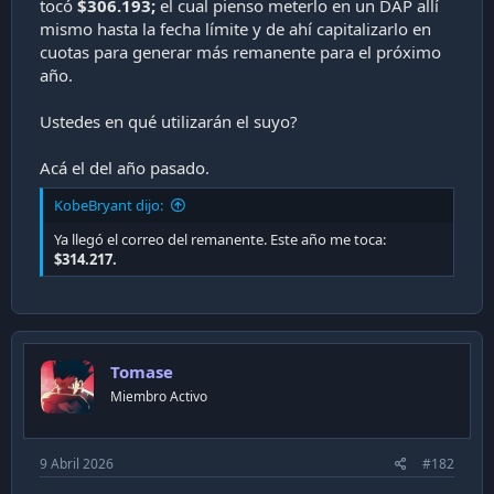
tocó
$306.193;
el cual pienso meterlo en un DAP allí
i
mismo hasta la fecha límite y de ahí capitalizarlo en
ó
cuotas para generar más remanente para el próximo
n
año.
Ustedes en qué utilizarán el suyo?
Acá el del año pasado.
KobeBryant dijo:
Ya llegó el correo del remanente. Este año me toca:
$314.217.
Tomase
Miembro Activo
9 Abril 2026
#182