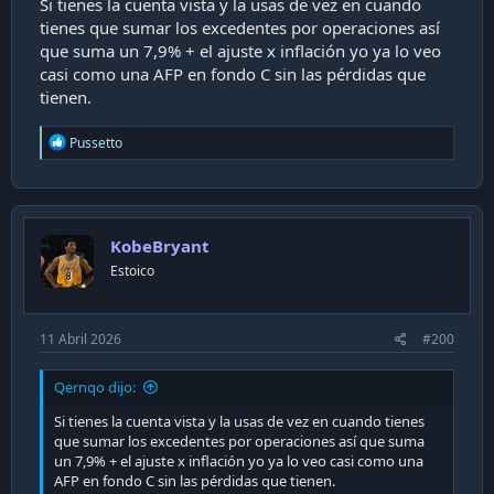
años, de hecho, era casi igual de rentable que invertir en
Si tienes la cuenta vista y la usas de vez en cuando
departamentos. Considerando todos los gastos que
tienes que sumar los excedentes por operaciones así
conlleva tener una propiedad.
que suma un 7,9% + el ajuste x inflación yo ya lo veo
casi como una AFP en fondo C sin las pérdidas que
tienen.
R
Pussetto
e
a
c
t
i
KobeBryant
o
n
Estoico
s
:
11 Abril 2026
#200
Qernqo dijo:
Si tienes la cuenta vista y la usas de vez en cuando tienes
que sumar los excedentes por operaciones así que suma
un 7,9% + el ajuste x inflación yo ya lo veo casi como una
AFP en fondo C sin las pérdidas que tienen.