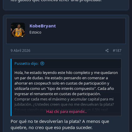
KobeBryant
Estoico
9 Abril 2026
#187
Pussetto dijo:
Hola, he estado leyendo este hilo completo y me quedaron
un par de dudas. He estado pensando en comenzar a
ahorrar en coopeuch solo en cuotas de participación y
utilizarla como un "tipo de interés compuesto". Cada año
ingresar el remanente en cuotas de participación.
Comprar cada mes el máximo y acumular capital para mi
jubilación. ¿Ustedes creen que no me devuelvan la plata?
Estuve viendo que con un remanente de un 6.5% real
Haz clic para expandir...
promedio, podría hacerme un sueldo extra de aquí a 15
años, de hecho, era casi igual de rentable que invertir en
Por qué no te devolverían la plata? A menos que
departamentos. Considerando todos los gastos que
quiebre, no creo que eso pueda suceder.
conlleva tener una propiedad.