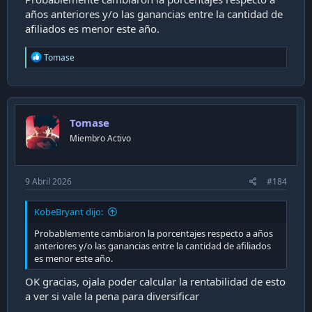
años anteriores y/o las ganancias entre la cantidad de
afiliados es menor este año.
R
Tomase
e
a
c
t
i
Tomase
o
n
Miembro Activo
s
:
9 Abril 2026
#184
KobeBryant dijo:
Probablemente cambiaron la porcentajes respecto a años
anteriores y/o las ganancias entre la cantidad de afiliados
es menor este año.
OK gracias, ojala poder calcular la rentabilidad de esto
a ver si vale la pena para diversificar