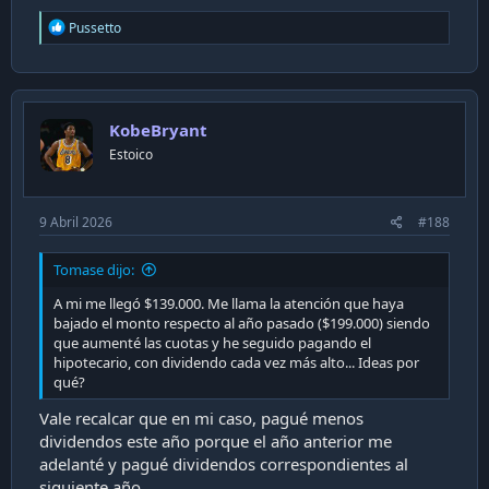
R
Pussetto
e
a
c
t
i
KobeBryant
o
n
Estoico
s
:
9 Abril 2026
#188
Tomase dijo:
A mi me llegó $139.000. Me llama la atención que haya
bajado el monto respecto al año pasado ($199.000) siendo
que aumenté las cuotas y he seguido pagando el
hipotecario, con dividendo cada vez más alto... Ideas por
qué?
Vale recalcar que en mi caso, pagué menos
dividendos este año porque el año anterior me
adelanté y pagué dividendos correspondientes al
siguiente año.