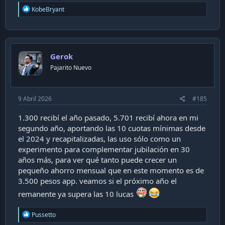
R
KobeBryant
e
a
c
t
i
Gerok
o
n
Pajarito Nuevo
s
:
9 Abril 2026
#185
1.300 recibí el año pasado, 5.701 recibí ahora en mi
segundo año, aportando las 10 cuotas mínimas desde
el 2024 y recapitalizadas, las uso sólo como un
experimento para complementar jubilación en 30
años más, para ver qué tanto puede crecer un
pequeño ahorro mensual que en este momento es de
3.500 pesos app. veamos si el próximo año el
remanente ya supera las 10 lucas
R
Pussetto
e