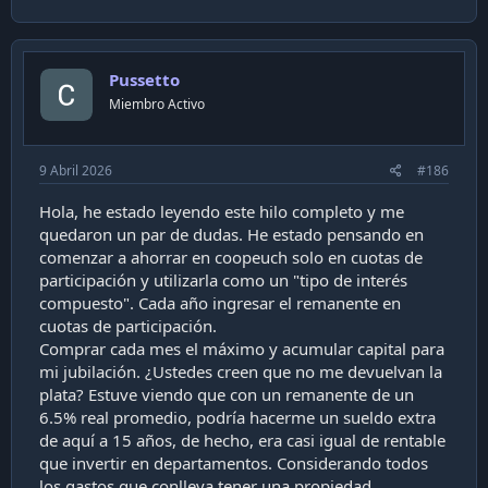
a
c
t
i
Pussetto
o
n
Miembro Activo
s
:
9 Abril 2026
#186
Hola, he estado leyendo este hilo completo y me
quedaron un par de dudas. He estado pensando en
comenzar a ahorrar en coopeuch solo en cuotas de
participación y utilizarla como un "tipo de interés
compuesto". Cada año ingresar el remanente en
cuotas de participación.
Comprar cada mes el máximo y acumular capital para
mi jubilación. ¿Ustedes creen que no me devuelvan la
plata? Estuve viendo que con un remanente de un
6.5% real promedio, podría hacerme un sueldo extra
de aquí a 15 años, de hecho, era casi igual de rentable
que invertir en departamentos. Considerando todos
los gastos que conlleva tener una propiedad.