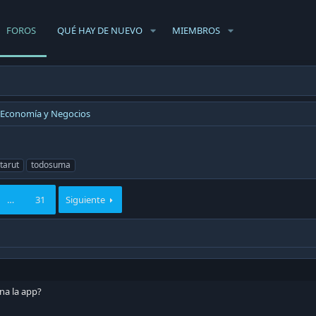
FOROS
QUÉ HAY DE NUEVO
MIEMBROS
Economía y Negocios
tarut
todosuma
…
31
Siguiente
na la app?