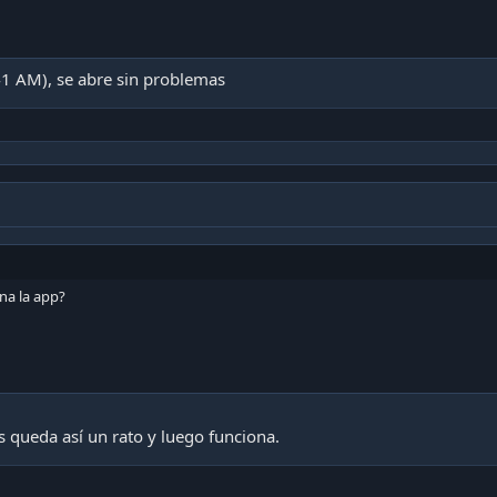
1 AM), se abre sin problemas
na la app?
 queda así un rato y luego funciona.