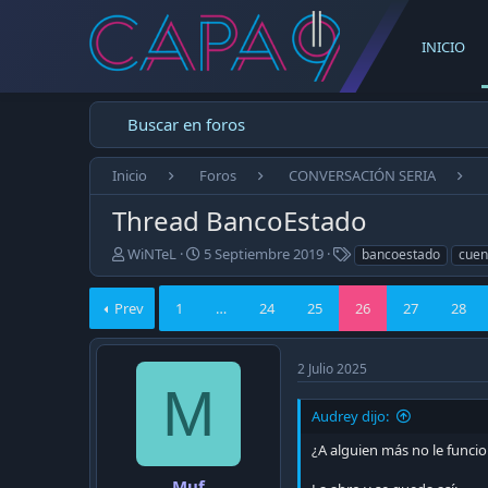
INICIO
Buscar en foros
Inicio
Foros
CONVERSACIÓN SERIA
Thread BancoEstado
E
F
T
WiNTeL
5 Septiembre 2019
bancoestado
cuen
m
e
a
p
c
g
Prev
1
…
24
25
26
27
28
e
h
s
z
a
ó
d
2 Julio 2025
e
e
M
l
p
t
u
Audrey dijo:
e
b
m
l
¿A alguien más no le funcio
a
i
Muf