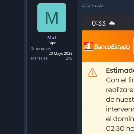
i
27 Julio 2025
o
M
n
s
:
Muf
Capo
Se incorporó
20 Mayo 2023
Mensajes
218