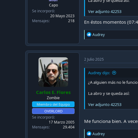
c
La abro y se queda así:
Capo
a
Se incorporó
c
Ver adjunto 42253
20 Mayo 2023
i
Mensajes
218
En éstos momentos (07:4
ó
n
R
Audrey
e
a
c
t
i
2 Julio 2025
o
n
Audrey dijo:
s
:
¿A alguien más no le funcio
Carlos E. Flores
La abro y se queda así:
Zombie
Ver adjunto 42253
Miembro del Equipo
OVERLORD
Se incorporó
Me funciona bien. A veces
17 Marzo 2005
Mensajes
29.404
R
Audrey