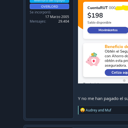
Miembro del Equipo
OVERLORD
Se incorporó
17 Marzo 2005
Mensajes
29.404
Y no me han pagado el s
R
Audrey
and
Muf
e
a
c
t