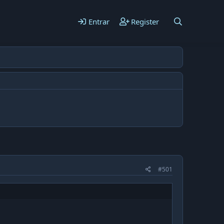
Entrar
Register
#501