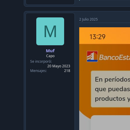
e
a
c
t
i
2 Julio 2025
o
M
n
s
:
Muf
Capo
Se incorporó
20 Mayo 2023
Mensajes
218