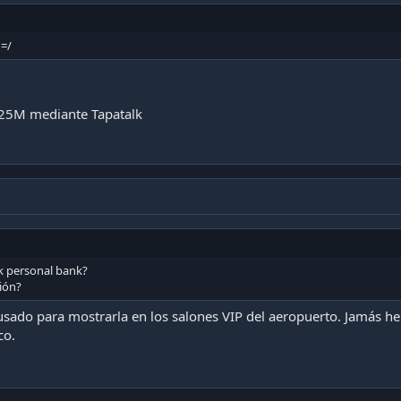
 =/
25M mediante Tapatalk
ck personal bank?
ión?
usado para mostrarla en los salones VIP del aeropuerto. Jamás he
co.