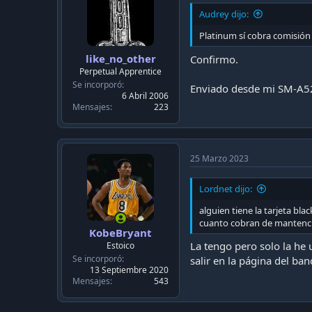
n
Audrey dijo:
s
:
Platinum sí cobra comisión
like_no_other
Confirmo.
Perpetual Apprentice
Se incorporó
Enviado desde mi SM-A5
6 Abril 2006
Mensajes
223
25 Marzo 2023
Lordnet dijo:
alguien tiene la tarjeta bla
cuanto cobran de mantenc
KobeBryant
La tengo pero solo la he 
Estoico
Se incorporó
salir en la página del ban
13 Septiembre 2020
Mensajes
543