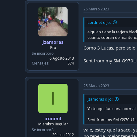
25 Marzo 2023
Lordnet dijo:
alguien tiene la tarjeta bla
cuanto cobran de mantenc
jzamoras
Como 3 Lucas, pero solo s
Pro
Se incorporó
6 Agosto 2013
Sent from my SM-G970U1
Mensajes
574
25 Marzo 2023
I
jzamoras dijo:
Yo tengo, funciona normal
ironmil
Sent from my SM-G970U1 u
Miembro Regular
vale, estoy que la saco, 
Se incorporó
20 Julio 2012
no tenerla, mejor tenerl