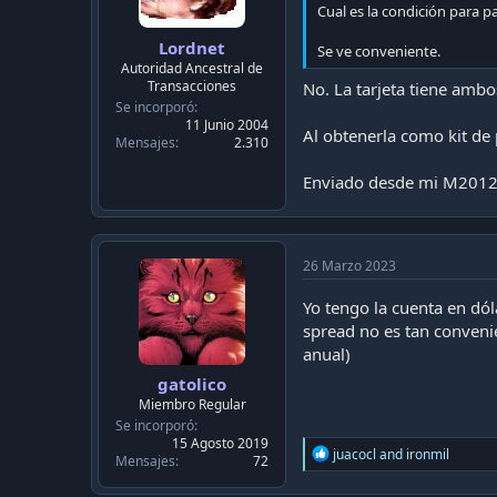
Cual es la condición para p
Lordnet
Se ve conveniente.
Autoridad Ancestral de
Transacciones
No. La tarjeta tiene amb
Se incorporó
11 Junio 2004
Al obtenerla como kit de 
Mensajes
2.310
Enviado desde mi M2012
26 Marzo 2023
Yo tengo la cuenta en dó
spread no es tan conveni
anual)
gatolico
Miembro Regular
Se incorporó
15 Agosto 2019
R
juacocl
and
ironmil
Mensajes
72
e
a