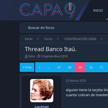
INICIO
Buscar en foros
Inicio
Foros
CONVERSACIÓN SERIA
Thread Banco Itaú.
E
F
folto
3 Septiembre 2019
m
e
p
c
Prev
1
…
47
48
49
50
51
e
h
z
a
ó
d
25 Marzo 2023
e
e
l
p
alguien tiene la tarjeta b
t
u
cuanto cobran de manten
e
b
m
l
a
i
Lordnet