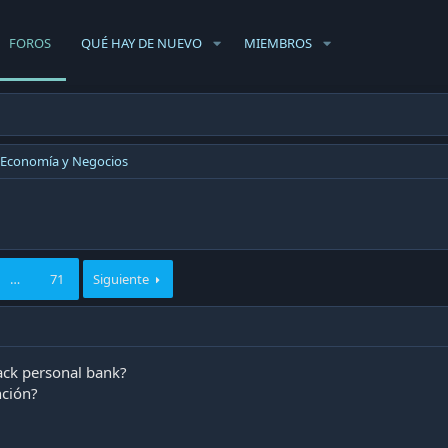
FOROS
QUÉ HAY DE NUEVO
MIEMBROS
Economía y Negocios
…
71
Siguiente
lack personal bank?
ción?