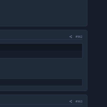
#962
#963