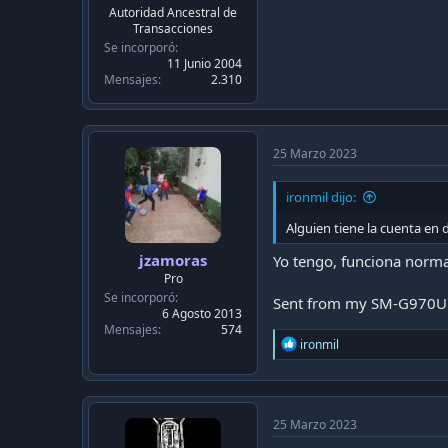
c
Autoridad Ancestral de
a
Transacciones
c
Se incorporó
i
11 Junio 2004
ó
Mensajes
2.310
n
25 Marzo 2023
ironmil dijo:
Alguien tiene la cuenta en 
jzamoras
Yo tengo, funciona norma
Pro
Se incorporó
Sent from my SM-G970U1
6 Agosto 2013
Mensajes
574
R
ironmil
e
a
c
t
i
25 Marzo 2023
o