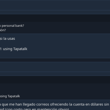
ck personal bank?
ión?
i la usas
 using Tapatalk
sing Tapatalk
ya que me han llegado correos ofreciendo la cuenta en dólares sin 
a xd (con costo cero en mantención obvio)