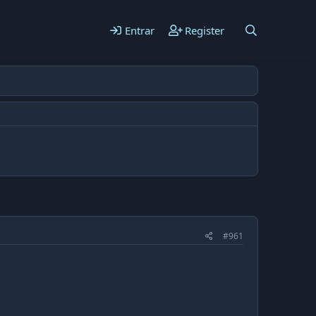
Entrar
Register
#961