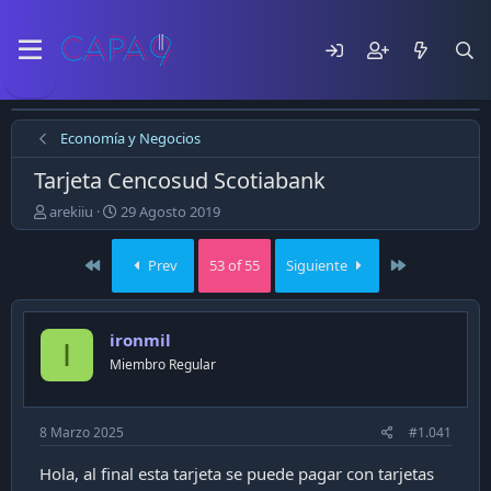
Economía y Negocios
Tarjeta Cencosud Scotiabank
E
F
arekiiu
29 Agosto 2019
m
e
p
c
First
Last
Prev
53 of 55
Siguiente
e
h
z
a
ó
d
e
e
ironmil
I
l
p
Miembro Regular
t
u
e
b
m
l
a
i
8 Marzo 2025
#1.041
c
a
Hola, al final esta tarjeta se puede pagar con tarjetas
c