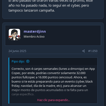
El año pasado se tiraron varias veces la promo, este
año no ha pasado nada, lo seguí en el cyber, pero
tampoco lanzaron campaña.
masterdjinn
Miembro Activo
24 Junio 2025
#1.050
Pipo dijo:
Correcto, son 4 canjes semanales (lunes a dmonigo) en App
Copec, por ende, podrías convertir solamente 32.000
puntos fullcopec a 16.000 puntos cencosud. Ahora, es
bueno si te estás preparando para un evento (cyber, black
friday, navidad, día de la madre, etc), para alcanzar un
mejor monto de puntos acumulados o te falta para un
canje específico.
Haz clic para expandir...
El que hace rato no se mueve a precios oferta es el canje de