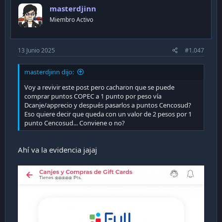
i
masterdjinn
o
n
Miembro Activo
s
:
13 Junio 2025
#1.047
masterdjinn dijo:
Voy a revivir este post pero cacharon que se puede
comprar puntos COPEC a 1 punto por peso vía
Dcanje/apprecio y después pasarlos a puntos Cencosud?
Eso quiere decir que queda con un valor de 2 pesos por 1
punto Cencosud... Conviene o no?
Ahí va la evidencia jajaj