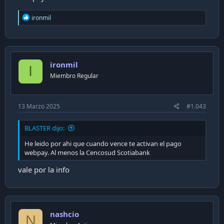
R
ironmil
e
a
c
t
i
ironmil
o
I
n
Miembro Regular
s
:
13 Marzo 2025
#1.043
BLASTER dijo:
He leido por ahi que cuando vence te activan el pago
webpay. Al menos la Cencosud Scotiabank
vale por la info
nashcio
N