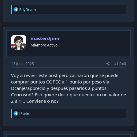
R
EdyDeath
e
a
c
t
i
masterdjinn
o
n
Miembro Activo
s
:
13 Junio 2025
#1.046
Voy a revivir este post pero cacharon que se puede
comprar puntos COPEC a 1 punto por peso vía
Dcanje/apprecio y después pasarlos a puntos
Cencosud? Eso quiere decir que queda con un valor de
2 a 1... Conviene o no?
R
t3b4n
e
a
c
t