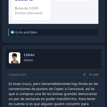
R
Q-cho
and
t3b4n
e
a
c
t
i
t3b4n
o
n
Ocioso
s
:
16 Junio 2025
#1.048
Es buen truco, pero lamentablemente hay límite en las
conversiones de puntos de Copec a Cencosud, así es
que si compras una de las bolsas grandes demorarías
un par de semanas en poder transferirlos. Para tener
en cuenta si es que alguien quiere convertir para