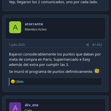
Yep, llegaron los 2 comunicados, uno por cada lado.
atorrante
A
Miembro Activo
1 Julio 2025
#1.052
Bajaron considerablemente los puntos que daban por
meta de compra en Paris, Supermercado e Easy
además del extra por cumplir las 3.
Se murió el programa de puntos definitivamente.
R
t3b4n
e
a
c
t
i
Alv_ote
o
A
n
Capo