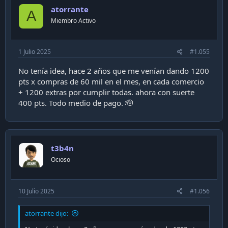
i
atorrante
o
A
n
Miembro Activo
s
:
1 Julio 2025
#1.055
No tenía idea, hace 2 años que me venían dando 1200
pts x compras de 60 mil en el mes, en cada comercio
+ 1200 extras por cumplir todas. ahora con suerte
400 pts. Todo medio de pago. 🫡
t3b4n
Ocioso
10 Julio 2025
#1.056
atorrante dijo: