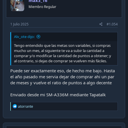
max3_16
o
n
Miembro Regular
s
:
1 Julio 2025
#1.054
Alv_ote dijo:
Tengo entendido que las metas son variables, si compras
mucho un mes, al siguiente te va a subir la cantidad a
comprar y/o modificar la cantidad de puntos a obtener; y
al contrario, si dejas de comprar se vuelven más fáciles.
Puede ser exactamente eso, de hecho me bajo. Hasta
el año pasado me servia dejar de comprar ahi un par
de meses y vuelve el ratio de puntos a algo decente
Enviado desde mi SM-A336M mediante Tapatalk
R
atorrante
e
a
c
t