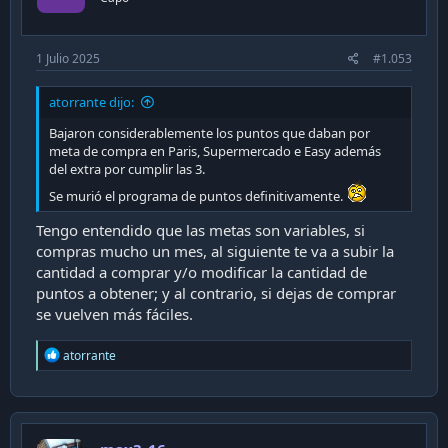
s
:
1 Julio 2025
#1.053
atorrante dijo:
Bajaron considerablemente los puntos que daban por
meta de compra en Paris, Supermercado e Easy además
del extra por cumplir las 3.
Se murió el programa de puntos definitivamente.
Tengo entendido que las metas son variables, si
compras mucho un mes, al siguiente te va a subir la
cantidad a comprar y/o modificar la cantidad de
puntos a obtener; y al contrario, si dejas de comprar
se vuelven más fáciles.
R
atorrante
e
a
c
t
i