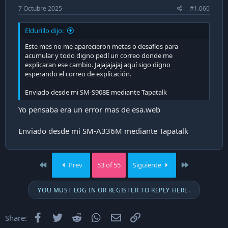
7 Octubre 2025
#1.060
Eldurillo dijo:
Este mes no me aparecieron metas o desafíos para
acumular y todo digno pedí un correo donde me
explicaran ese cambio. Jajajajajaj aquí sigo digno
esperando el correo de explicación.
Enviado desde mi SM-S908E mediante Tapatalk
Yo pensaba era un error mas de esa.web
Enviado desde mi SM-A336M mediante Tapatalk
First
Last
Prev
53 of 55
Siguiente
YOU MUST LOG IN OR REGISTER TO REPLY HERE.
Facebook
Twitter
Reddit
WhatsApp
Email
Enlace
Share: