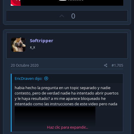
U
0
p
v
o
Softripper
t
x_x
e
20 Octubre 2020
#1.705
EricDraven dijo:
habia hecho la pregunta en un topic separado y nadie
contesto, pero de verdad nadie ha intentado abrir puertos
y le haya resultado? a mi me aparece bloqueado he
intentado como las instrucciones de este video pero nada
Haz clic para expandir...