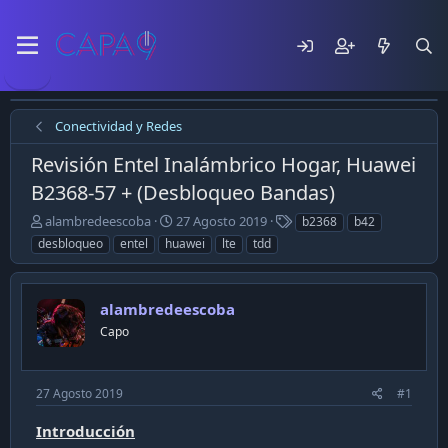
Conectividad y Redes
Revisión Entel Inalámbrico Hogar, Huawei
B2368-57 + (Desbloqueo Bandas)
E
F
T
alambredeescoba
27 Agosto 2019
b2368
b42
m
e
a
desbloqueo
entel
huawei
lte
tdd
p
c
g
e
h
s
z
a
alambredeescoba
ó
d
e
e
Capo
l
p
t
u
e
b
27 Agosto 2019
#1
m
l
a
i
Introducción
c