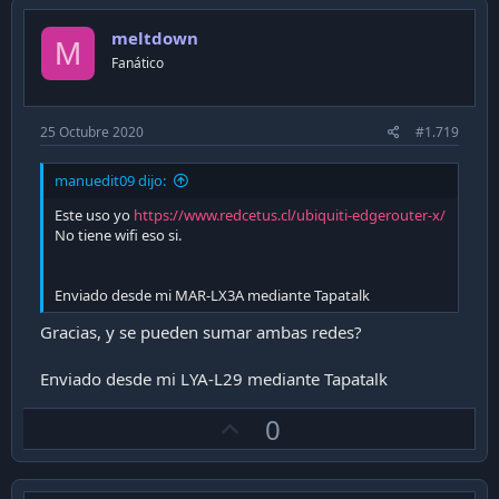
o
meltdown
t
M
Fanático
e
25 Octubre 2020
#1.719
manuedit09 dijo:
Este uso yo
https://www.redcetus.cl/ubiquiti-edgerouter-x/
No tiene wifi eso si.
Enviado desde mi MAR-LX3A mediante Tapatalk
Gracias, y se pueden sumar ambas redes?
Enviado desde mi LYA-L29 mediante Tapatalk
U
0
p
v