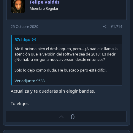
Felipe Valdés
t
Miembro Regular
e
25 Octubre 2020
#1.714
BZcl dijo:
Me funciona bien el desbloqueo, pero... ¿A nadie le llama la
atención que la versión del software sea de 2018? Es decir
¿No habrá ninguna nueva versión desde entonces?
Solo lo dejo como duda. He buscado pero está difícil.
Ver adjunto 9533
Actualiza y te quedarás sin elegir bandas.
Tu eliges
U
0
p
v