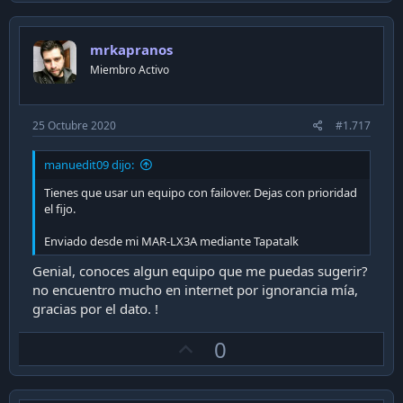
v
o
mrkapranos
t
Miembro Activo
e
25 Octubre 2020
#1.717
manuedit09 dijo:
Tienes que usar un equipo con failover. Dejas con prioridad
el fijo.
Enviado desde mi MAR-LX3A mediante Tapatalk
Genial, conoces algun equipo que me puedas sugerir?
no encuentro mucho en internet por ignorancia mía,
gracias por el dato. !
U
0
p
v