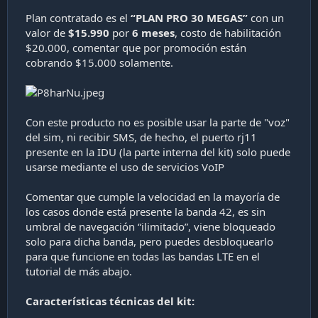
a
Plan contratado es el
“PLAN PRO 30 MEGAS”
con un
c
i
valor de
$15.990
por
6 meses
, costo de habilitación
ó
$20.000, comentar que por promoción están
n
cobrando $15.000 solamente.
Con este producto no es posible usar la parte de "voz"
del sim, ni recibir SMS, de hecho, el puerto rj11
presente en la IDU (la parte interna del kit) solo puede
usarse mediante el uso de servicios VoIP
Comentar que cumple la velocidad en la mayoría de
los casos donde está presente la banda 42, es sin
umbral de navegación “ilimitado”, viene bloqueado
solo para dicha banda, pero puedes desbloquearlo
para que funcione en todas las bandas LTE en el
tutorial de más abajo.
Características técnicas del kit: