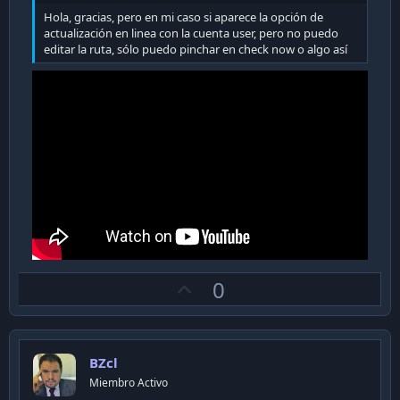
Hola, gracias, pero en mi caso si aparece la opción de
actualización en linea con la cuenta user, pero no puedo
editar la ruta, sólo puedo pinchar en check now o algo así
U
0
p
v
o
BZcl
t
Miembro Activo
e