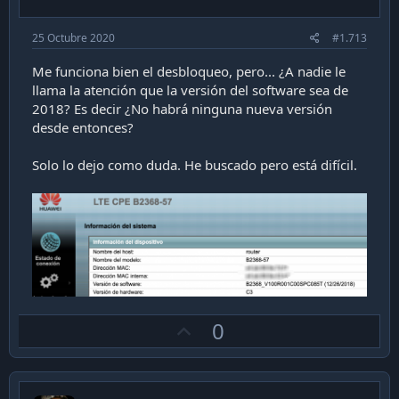
25 Octubre 2020
#1.713
Me funciona bien el desbloqueo, pero... ¿A nadie le
llama la atención que la versión del software sea de
2018? Es decir ¿No habrá ninguna nueva versión
desde entonces?
Solo lo dejo como duda. He buscado pero está difícil.
U
0
p
v
o