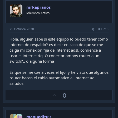
o
mrkapranos
t
Miembro Activo
e
25 Octubre 2020
#1.715
Hola, alguien sabe si este equipo lo puedo tener como
internet de respaldo? es decir en caso de que se me
caiga mi conexion fija de internet adsl, comience a
usar el internet 4g. O conectar ambos router a un
switch?.. o alguna forma
Es que se me cae a veces el fijo, y he visto que algunos
router hacen el cabio automatico al internet 4g.
saludos.
U
0
p
v
o
manuedit09