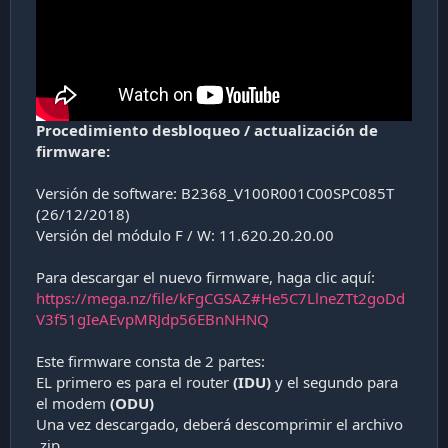
Procedimiento desbloqueo / actualización de
firmware:
Versión de software: B2368_V100R001C00SPC085T
(26/12/2018)
Versión del módulo F / W: 11.620.20.20.00
Para descargar el nuevo firmware, haga clic aquí:
https://mega.nz/file/kFgCGSAZ#He5C7LlneZTt2goDd
V3f51gIeAEvpMRJdp56EBnNHNQ
Este firmware consta de 2 partes:
EL primero es para el router
(IDU)
y el segundo para
el modem
(ODU)
Una vez descargado, deberá descomprimir el archivo
.zip