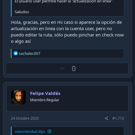
El usuario user permite hacer la "actualizacion en linea"
Saludos
Hola, gracias, pero en mi caso si aparece la opción de
actualización en linea con la cuenta user, pero no
puedo editar la ruta, sólo puedo pinchar en check now
o algo así
R
sachatec007
e
a
U
0
c
t
p
i
v
o
n
o
s
Felipe Valdés
t
:
Miembro Regular
e
24 Octubre 2020
#1.712
neocristobal dijo: