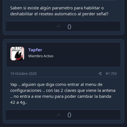
Saben si existe algún parametro para habilitar o
deshabilitar el reseteo automatico al perder señal?
U
0
p
v
o
Tapfer
t
Miembro Activo
e
19 Octubre 2020
#1.703
Yap .. alguien que diga como entrar al menu de
configuraciones .. con las 2 claves que viene la antena
.. no entra a ese menu para poder cambiar la banda
42 a 4g..
U
0
p