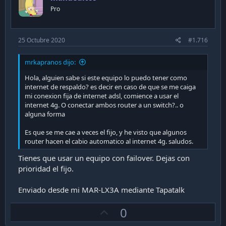
t
Pro
e
25 Octubre 2020
#1.716
mrkapranos dijo:
Hola, alguien sabe si este equipo lo puedo tener como
internet de respaldo? es decir en caso de que se me caiga
mi conexion fija de internet adsl, comience a usar el
internet 4g. O conectar ambos router a un switch?.. o
alguna forma
Es que se me cae a veces el fijo, y he visto que algunos
router hacen el cabio automatico al internet 4g. saludos.
Tienes que usar un equipo con failover. Dejas con
prioridad el fijo.
Enviado desde mi MAR-LX3A mediante Tapatalk
U
0
p