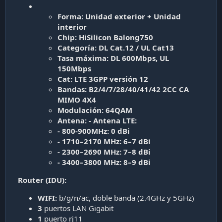
Forma:
Unidad exterior + Unidad
interior
Chip:
HiSilicon Balong750
Categoría:
DL Cat.12 / UL Cat13
Tasa máxima:
DL 600Mbps, UL
150Mbps
Cat:
LTE 3GPP versión 12
Bandas:
B2/4/7/28/40/41/42 2CC CA
MIMO 4X4
Modulación:
64QAM
Antena:
- Antena LTE:
- 800-900MHz: 0 dBi
- 1710–2170 MHz: 6–7 dBi
- 2300–2690 MHz: 7–8 dBi
- 3400–3800 MHz: 8–9 dBi
Router (IDU):
WIFI:
b/g/n/ac, doble banda (2.4GHz y 5GHz)
3
puertos LAN Gigabit
1
puerto rj11