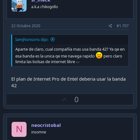
t
a.k.a chikogollo
e
22 Octubre 2020
#1.707
Iamjhonsons dijo:
Aparte de claro, cual compañía mas usa banda 42? Ya qe en
esa banda es la unica qe me navega rapido
pero claro
limita las bolsas de internet libre -.-
El plan de Internet Pro de Entel deberia usar la banda
42
U
0
p
v
o
neocristobal
t
N
insomne
e