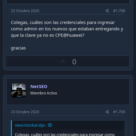
23 Octubre 2020
#1.708
Colegas, cuáles son las credenciales para ingresar
como admin en los nuevos que estaban entregando y
que la clave ya no es CPE@huawei?
gracias
U
0
p
v
o
NetSEO
t
Miembro Activo
e
23 Octubre 2020
#1.709
neocristobal dijo:
Colegas, cuáles son las credenciales para ingresar como