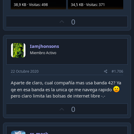
38,9 KB · Visitas: 498
34,5 KB · Visitas: 371
U
0
p
v
o
Iamjhonsons
t
Miembro Activo
e
22 Octubre 2020
#1.706
Aparte de claro, cual compañía mas usa banda 42? Ya
qe en esa banda es la unica qe me navega rapido
pero claro limita las bolsas de internet libre -.-
U
0
p
v
o
sr_meck