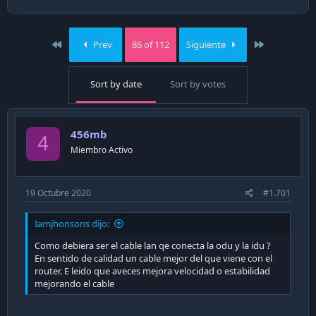
a
c
t
i
First
Last
Prev
86 of 112
Siguiente
o
n
s
Sort by date
Sort by votes
:
456mb
4
Miembro Activo
19 Octubre 2020
#1.701
Iamjhonsons dijo:
Como debiera ser el cable lan qe conecta la odu y la idu ?
En sentido de calidad un cable mejor del que viene con el
router. E leido que aveces mejora velocidad o estabilidad
mejorando el cable