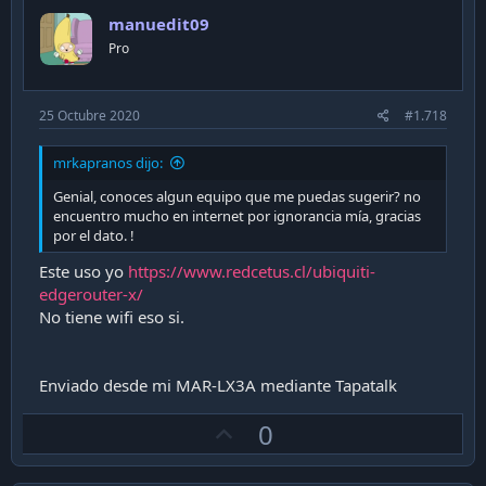
o
manuedit09
t
Pro
e
25 Octubre 2020
#1.718
mrkapranos dijo:
Genial, conoces algun equipo que me puedas sugerir? no
encuentro mucho en internet por ignorancia mía, gracias
por el dato. !
Este uso yo
https://www.redcetus.cl/ubiquiti-
edgerouter-x/
No tiene wifi eso si.
Enviado desde mi MAR-LX3A mediante Tapatalk
U
0
p
v