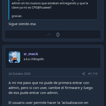
admin en los nuevos que estaban entregando y que la
clave ya no es CPE@huawei?
gracias
Sigue siendo esa
U
0
p
v
o
sr_meck
t
a.k.a chikogollo
e
24 Octubre 2020
#1.710
A mi me paso que no pude de primera entrar con
admin, pero si con user, cambie el firmware y luego
de eso pude entrar con admin.
El usuario user permite hacer la "actualizacion en