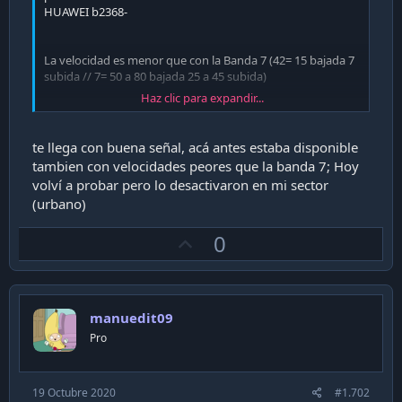
HUAWEI b2368-
La velocidad es menor que con la Banda 7 (42= 15 bajada 7
subida // 7= 50 a 80 bajada 25 a 45 subida)
Haz clic para expandir...
Esto en carretera austral km 39 aprox
te llega con buena señal, acá antes estaba disponible
tambien con velocidades peores que la banda 7; Hoy
volví a probar pero lo desactivaron en mi sector
Enviado desde mi iPhone utilizando Tapatalk
(urbano)
U
0
p
v
o
manuedit09
t
Pro
e
19 Octubre 2020
#1.702