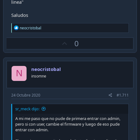
linea"
Saludos
R
neocristobal
e
a
U
0
c
t
p
i
v
o
n
o
s
neocristobal
t
N
:
insomne
e
24 Octubre 2020
#1.711
sr_meck dijo:
A mi me paso que no pude de primera entrar con admin,
pero si con user, cambie el firmware y luego de eso pude
entrar con admin.