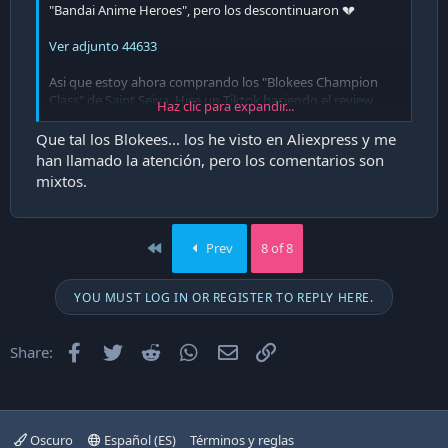
"Bandai Anime Heroes", pero los descontinuaron 💔
Ver adjunto 44633
Asi que estoy ahora comprando los "Blokees Champion
Class" de Saint Seiya. Hice un Tiktok haciendo el review
Haz clic para expandir...
Que tal los Blokees... los he visto en Aliexpress y me
han llamado la atención, pero los comentarios son
mixtos.
First
Prev
8 of 8
YOU MUST LOG IN OR REGISTER TO REPLY HERE.
Facebook
Twitter
Reddit
WhatsApp
Email
Enlace
Share:
Oscuro
Español (ES)
Términos y reglas