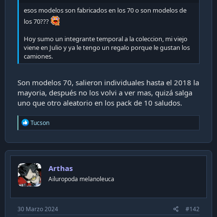
i
esos modelos son fabricados en los 70 o son modelos de
ó
los 70???
n
Hoy sumo un integrante temporal a la coleccion, mi viejo
viene en Julio y ya le tengo un regalo porque le gustan los
camiones.
Son modelos 70, salieron individuales hasta el 2018 la
mayoria, después no los volvi a ver mas, quizá salga
uno que otro aleatorio en los pack de 10 saludos.
R
Tucson
e
a
c
t
i
Arthas
o
n
Ailuropoda melanoleuca
s
:
30 Marzo 2024
#142