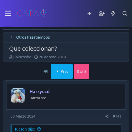
Otros Pasatiempos
Que coleccionan?
E
F
Elviscosho
26 Agosto 2019
m
e
p
c
First
Prev
8 of 8
e
h
z
a
ó
d
e
e
Harryccó
l
p
HarryLord
t
u
e
b
m
l
a
i
30 Marzo 2024
#141
c
a
Tucson dijo:
c