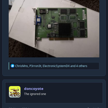
R
ChrisMns
,
P3rron3t
,
ElectronicSystemDX
and 4 others
e
a
c
t
i
doncoyote
o
n
The ignored one
s
: