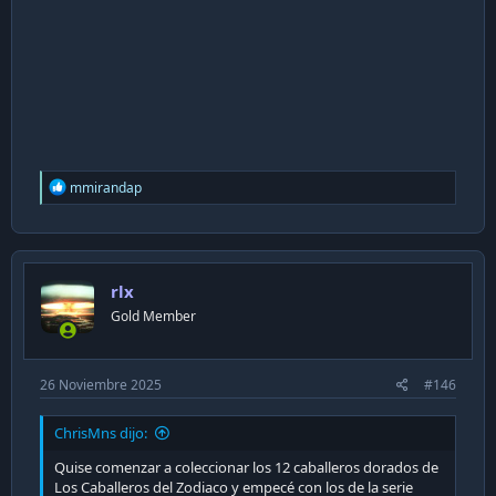
R
mmirandap
e
a
c
t
i
rlx
o
n
Gold Member
s
:
26 Noviembre 2025
#146
ChrisMns dijo:
Quise comenzar a coleccionar los 12 caballeros dorados de
Los Caballeros del Zodiaco y empecé con los de la serie