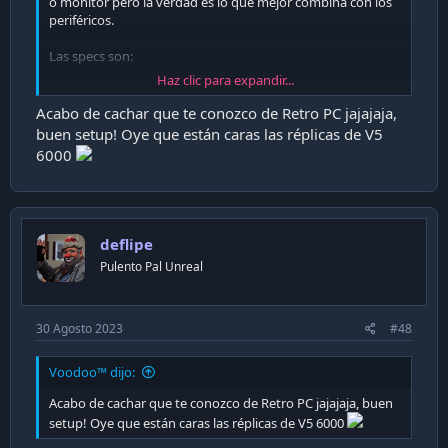
o monitor pero la verdad es lo que mejor combina con los
periféricos.
Las specs son:
Haz clic para expandir...
- Placa Madre Soyo 7BVA133-A
- Pentium 3 a 1GHz
Acabo de cachar que te conozco de Retro PC jajajaja,
- SoundBlaster AWE64 ISA
buen setup! Oye que están caras las réplicas de V5
- 1GB RAM Kingston (512x2)
6000
- 3DFX Voodoo 3
- Fuente Enermax Liberty 500W (A la que le adapte los
molex porque no tenía cables)
- X3 Tarjetas PCI USB 2.0
- Gabinete Zalman Z9
deflipe
Pulento Pal Unreal
Periféricos:
- Microsoft Sidewinder Force Feedback 2
- Microsoft Sidewinder Precisión 2
30 Agosto 2023
#48
- Microsoft Sidewinder Precisión Racing Wheel
- Microsoft Sidewinder Play GamePad
Voodoo™ dijo:
- Microsoft Sidewinder Strategic Commander
- Microsoft Sidewinder Game Voice
Acabo de cachar que te conozco de Retro PC jajajaja, buen
- Microsoft Ergonómic Natural Keyboard
setup! Oye que están caras las réplicas de V5 6000
- Mouse Ramdom Lenovo Ideapad