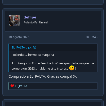
deflipe
Pulento Pal Unreal
18 Agosto 2023
#43
EL_PALTA dijo:
Holanda !... hermosa maquina !
Ah... tengo un Force Feedback Wheel guardada, ya que me
compre un G923... hablame si te interesa
!
Comprado a EL_PALTA. Gracias compa! Xd
R
EL_PALTA
e
a
c
t
i