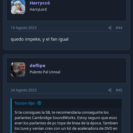
Harryccó
o
n
HarryLord
s
:
19 Agosto 2023
#44
quedo impeke, y el fan igual
deflipe
Pulento Pal Unreal
24 Agosto 2023
#45
Tucson dijo:
Si te consigues la SB, te recomendaria conseguirte los
parlantes Cambridge SoundWorks. Estoy seguro que esos
eran los parlantes de pc tope de linea de la época. Tambien
los tuve y venían creo con un kit de aceleradora de DVD en