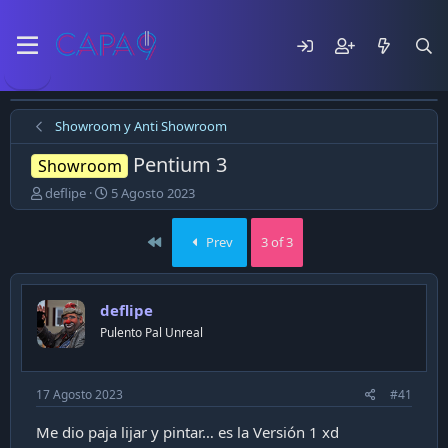
Showroom y Anti Showroom
Pentium 3
Showroom
E
F
deflipe
5 Agosto 2023
m
e
p
c
First
Prev
3 of 3
e
h
z
a
ó
d
e
e
deflipe
l
p
Pulento Pal Unreal
t
u
e
b
m
l
a
i
17 Agosto 2023
#41
c
a
Me dio paja lijar y pintar… es la Versión 1 xd
c