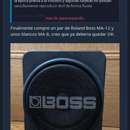
la epoca previa a la Voodoo y algunas tarjetas no podían
sencillamente reproducir dvd de forma fluida
Ver adjunto 31865
Haz clic para expandir...
Finalmente compre un par de Roland Boss MA-12 y
Yo te puedo conseguir todo lo que necesitas aca (sonido,
unos blancos MA-8, creo que ya deberia quedar OK.
parlantes, etc) pero el envío puede salir salado.
El envio de un paquete de hasta 5kg sin seguimiento
puede salir 20 lucas y demorarse unos 2 meses.... pero con
seguimiento y seguro hasta 85.