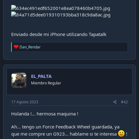
i
ó
n
Enviado desde mi iPhone utilizando Tapatalk
R
Dan_Rendar
e
a
c
t
i
EL_PALTA
o
n
Miembro Regular
s
:
17 Agosto 2023
#42
Holanda !... hermosa maquina !
Ah... tengo un Force Feedback Wheel guardada, ya
que me compre un G923... hablame si te interesa
!