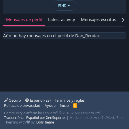
FIND
Mensajes de perfil
Latest activity
Mensajes escritos
Ace
Aún no hay mensajes en el perfil de Dan_Rendar.
Oscuro
Español (ES)
Términos y reglas
Política de privacidad
Ayuda
Inicio
R
S
®
Community platform by XenForo
© 2010-2022 XenForo Ltd.
S
Traducción al Español por XenSoporte.
|
Media embeds via s9e/MediaSites
Theming with
by:
DohTheme