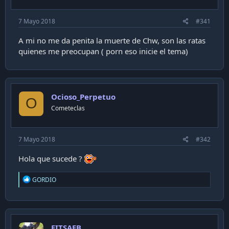
c
a
7 Mayo 2018
#341
c
i
A mi no me da penita la muerte de Chw, son las ratas
ó
quienes me preocupan ( porn eso inicie el tema)
n
Ocioso_Perpetuo
O
Cometeclas
7 Mayo 2018
#342
Hola que sucede ?
R
GORDIO
e
a
c
t
i
EITSAEB
o