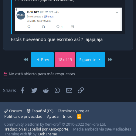
Estás hueveando que escribió así ? jajajajaja
First
Last
Prev
18 of 19
Siguiente
No está abierto para más respuestas.
Facebook
Twitter
Reddit
WhatsApp
Email
Enlace
Share:
Oscuro
Español (ES)
Términos y reglas
Política de privacidad
Ayuda
Inicio
R
S
®
Community platform by XenForo
© 2010-2022 XenForo Ltd.
S
Traducción al Español por XenSoporte.
|
Media embeds via s9e/MediaSites
Theming with
by:
DohTheme