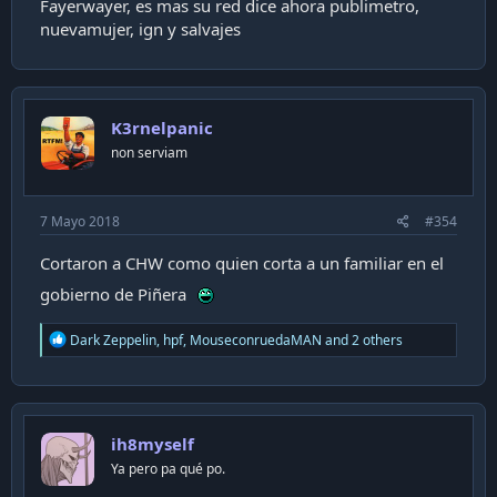
Fayerwayer, es mas su red dice ahora publimetro,
nuevamujer, ign y salvajes
K3rnelpanic
non serviam
7 Mayo 2018
#354
Cortaron a CHW como quien corta a un familiar en el
gobierno de Piñera
R
Dark Zeppelin
,
hpf
,
MouseconruedaMAN
and 2 others
e
a
c
t
i
ih8myself
o
n
Ya pero pa qué po.
s