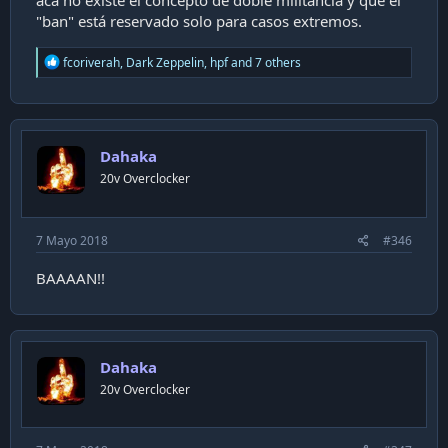
acá no existe el concepto de doble militancia y que el
"ban" está reservado solo para casos extremos.
R
fcoriverah
,
Dark Zeppelin
,
hpf
and 7 others
e
a
c
t
i
Dahaka
o
n
20v Overclocker
s
:
7 Mayo 2018
#346
BAAAAN!!
Dahaka
20v Overclocker