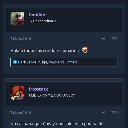
c
t
i
Danikin
o
n
Ex CondorBinario
s
:
7 Mayo 2018
#352
Hola a todos los condores binarios!
R
Dark Zeppelin
,
hpf
,
Pepo
and 3 others
e
a
c
t
i
frosstatx
o
n
AMD EX-NV Y LINUX FANBOY
s
:
7 Mayo 2018
#353
No cachaba que Chw ya no sale en la pagina de