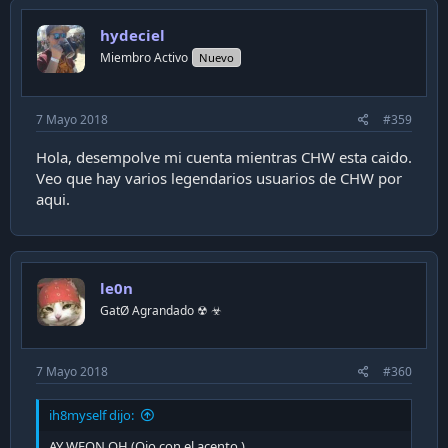
hydeciel
Miembro Activo
Nuevo
7 Mayo 2018
#359
Hola, desempolve mi cuenta mientras CHW esta caido.
Veo que hay varios legendarios usuarios de CHW por
aqui.
le0n
GatØ Agrandado ☢ ☣
7 Mayo 2018
#360
ih8myself dijo:
AY WEON OH (Ojo con el acento.)