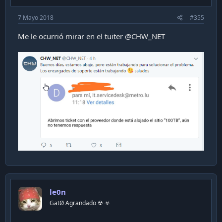
:
7 Mayo 2018
#355
Me le ocurrió mirar en el tuiter @CHW_NET
le0n
GatØ Agrandado ☢ ☣