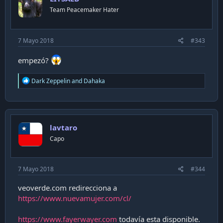
n
Team Peacemaker Hater
s
:
7 Mayo 2018
#343
empezó?
R
Dark Zeppelin
and
Dahaka
e
a
c
t
i
lavtaro
o
n
Capo
s
:
7 Mayo 2018
#344
veoverde.com redirecciona a
https://www.nuevamujer.com/cl/
https://www.fayerwayer.com
todavía esta disponible.