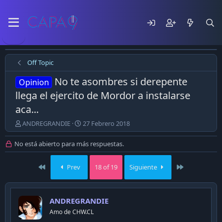
Off Topic
No te asombres si derepente
Opinion
llega el ejercito de Mordor a instalarse
aca...
E
F
ANDREGRANDIE
27 Febrero 2018
m
e
p
c
No está abierto para más respuestas.
e
h
z
a
First
Last
Prev
18 of 19
Siguiente
ó
d
e
e
l
p
t
u
ANDREGRANDIE
e
b
m
Amo de CHW.CL
l
a
i