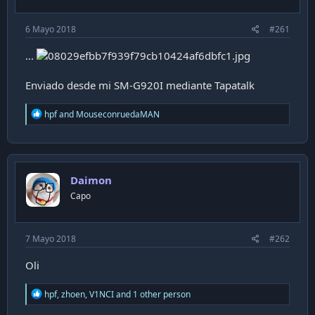
c
a
6 Mayo 2018
#261
c
i
...
ó
n
Enviado desde mi SM-G920I mediante Tapatalk
R
hpf
and
MouseconruedaMAN
e
a
c
t
i
Daimon
o
n
Capo
s
:
7 Mayo 2018
#262
Oli
R
hpf
,
zhoen
,
V1NCI
and 1 other person
e