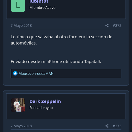
lutent01
L
Miembro Activo
7 Mayo 2018
#272
Lo único que salvaba al otro foro era la sección de
automóviles.
Enviado desde mi iPhone utilizando Tapatalk
R
MouseconruedaMAN
e
a
c
t
i
Dark Zeppelin
o
n
Fundador :yao
s
:
7 Mayo 2018
#273