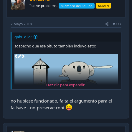
s
I solve problems.
Miembro del Equipo
ADMIN
:
7 Mayo 2018
#277
gab0 dijo:
sospecho que ese pituto también incluyo esto:
Haz clic para expandir...
no hubiese funcionado, falta el argumento para el
failsave --no-preserve-root