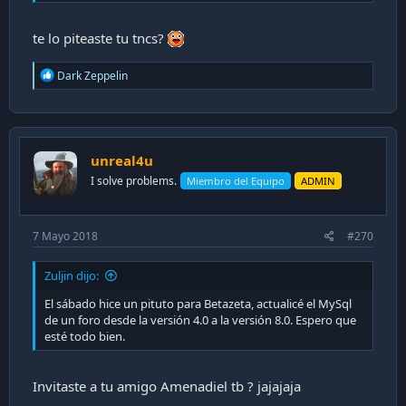
te lo piteaste tu tncs?
R
Dark Zeppelin
e
a
c
t
i
unreal4u
o
n
I solve problems.
Miembro del Equipo
ADMIN
s
:
7 Mayo 2018
#270
Zuljin dijo:
El sábado hice un pituto para Betazeta, actualicé el MySql
de un foro desde la versión 4.0 a la versión 8.0. Espero que
esté todo bien.
Invitaste a tu amigo Amenadiel tb ? jajajaja