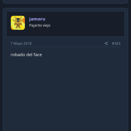
a
c
t
i
jamoru
o
n
Pajarito viejo
s
:
7 Mayo 2018
#263
robado del face