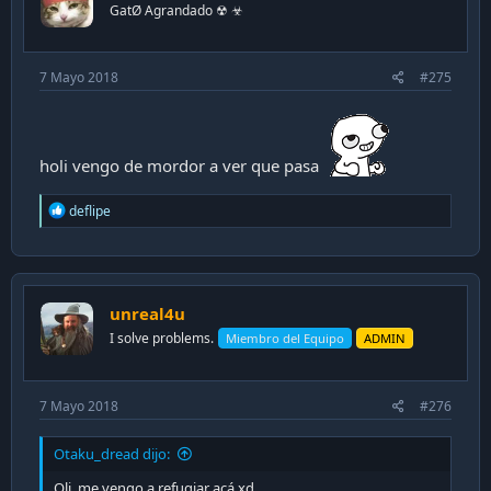
n
GatØ Agrandado ☢ ☣
s
:
7 Mayo 2018
#275
holi vengo de mordor a ver que pasa
R
deflipe
e
a
c
t
i
unreal4u
o
n
I solve problems.
Miembro del Equipo
ADMIN
s
:
7 Mayo 2018
#276
Otaku_dread dijo:
Oli, me vengo a refugiar acá xd