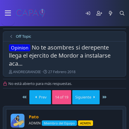
Off Topic
No te asombres si derepente
Opinion
llega el ejercito de Mordor a instalarse
aca...
E
F
ANDREGRANDIE
27 Febrero 2018
m
e
p
c
No está abierto para más respuestas.
e
h
z
a
First
Last
Prev
14 of 19
Siguiente
ó
d
e
e
l
p
t
u
Pato
e
b
m
ADMIN
l
Miembro del Equipo
ADMIN
a
i