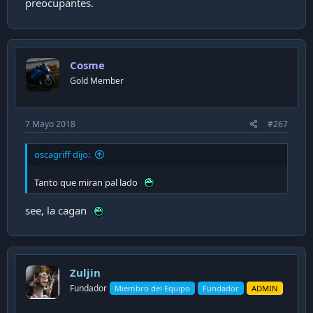
preocupantes.
Cosme
Gold Member
7 Mayo 2018
#267
oscagriff dijo:
Tanto que miran pal lado
see, la cagan
Zuljin
Fundador
Miembro del Equipo
Fundador
ADMIN