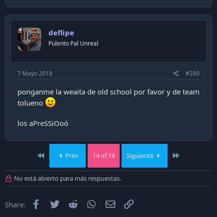
deflipe
Pulento Pal Unreal
7 Mayo 2018
#280
ponganme la weaita de old school por favor y de team
tolueno
los aPreSSiOoó
First
Last
Prev
14 of 19
Siguiente
No está abierto para más respuestas.
Facebook
Twitter
Reddit
WhatsApp
Email
Enlace
Share: