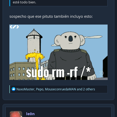
esté todo bien.
sospecho que ese pituto también incluyo esto:
R
NaxoMaster
,
Pepo
,
MouseconruedaMAN
and 2 others
e
a
c
t
i
le0n
o