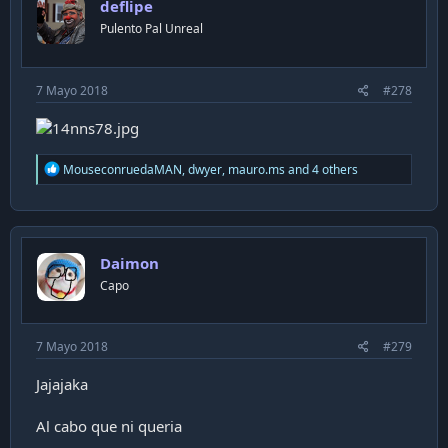
deflipe
Pulento Pal Unreal
7 Mayo 2018
#278
R
MouseconruedaMAN
,
dwyer
,
mauro.ms
and 4 others
e
a
c
t
i
Daimon
o
n
Capo
s
:
7 Mayo 2018
#279
Jajajaka
Al cabo que ni queria