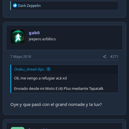
R
Dark Zeppelin
e
a
c
t
i
gab0
o
n
Jeepero asfáltico
s
:
7 Mayo 2018
#271
Otaku_dread dijo:
Oli, me vengo a refugiar acá xd
Enviado desde mi Moto E (4) Plus mediante Tapatalk
Oye y que pasó con el grand nomade y la luv?