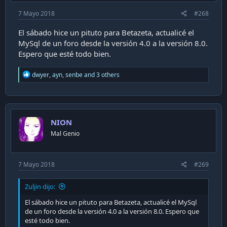
7 Mayo 2018
#268
El sábado hice un pituto para Betazeta, actualicé el
MySql de un foro desde la versión 4.0 a la versión 8.0.
Espero que esté todo bien.
R
dwyer
,
ayn
,
senbe
and 3 others
e
a
c
t
i
NION
o
n
Mal Genio
s
:
7 Mayo 2018
#269
Zuljin dijo:
El sábado hice un pituto para Betazeta, actualicé el MySql
de un foro desde la versión 4.0 a la versión 8.0. Espero que
esté todo bien.