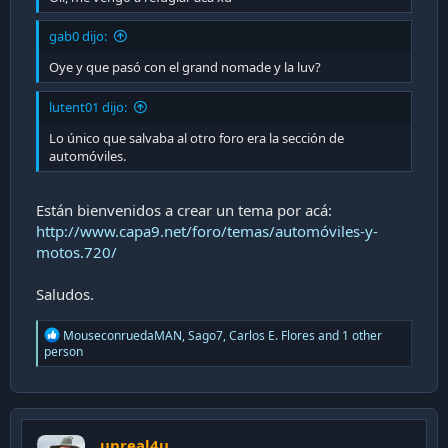
gab0 dijo:
Oye y que pasó con el grand nomade y la luv?
lutent01 dijo:
Lo único que salvaba al otro foro era la sección de
automóviles.
Están bienvenidos a crear un tema por acá:
http://www.capa9.net/foro/temas/automóviles-y-
motos.720/
Saludos.
R
MouseconruedaMAN
,
Sago7
,
Carlos E. Flores
and 1 other
e
person
a
c
t
i
o
unreal4u
n