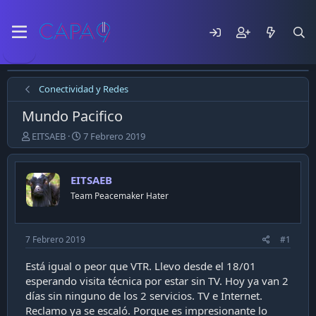
Conectividad y Redes
Mundo Pacifico
E
F
EITSAEB
7 Febrero 2019
m
e
p
c
e
h
EITSAEB
z
a
Team Peacemaker Hater
ó
d
e
e
l
p
t
u
7 Febrero 2019
#1
e
b
m
l
Está igual o peor que VTR. Llevo desde el 18/01
a
i
esperando visita técnica por estar sin TV. Hoy ya van 2
c
días sin ninguno de los 2 servicios. TV e Internet.
a
Reclamo ya se escaló. Porque es impresionante lo
c