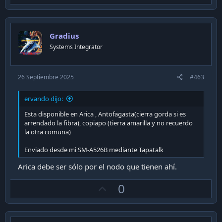
p
v
o
Gradius
t
Systems Integrator
e
26 Septiembre 2025
#463
ervando dijo:
Esta disponible en Arica , Antofagasta(cierra gorda si es
arrendado la fibra), copiapo (tierra amarilla y no recuerdo
la otra comuna)
Enviado desde mi SM-A526B mediante Tapatalk
Arica debe ser sólo por el nodo que tienen ahí.
U
0
p
v