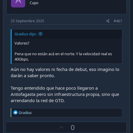
A
Capo
25 Septiembre 2025
#461
Gradius dijo:
Valores?
Pena que no están acá en el norte. Y la velocidad real es
40Gbps.
Aún no hay valores ni fecha de debut, eso imagino lo
darán a saber pronto.
Tengo entendido que hace poco llegaron a
Antofagasta pero sin infraestructura propia, sino que
arrendando la red de GTD.
R
Gradius
e
a
U
0
c
t