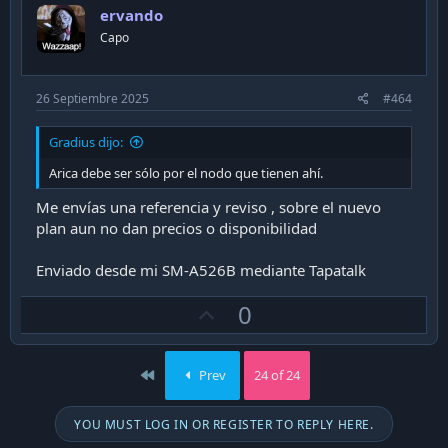
o
ervando
t
Capo
e
26 Septiembre 2025
#464
Gradius dijo:
Arica debe ser sólo por el nodo que tienen ahí.
Me envías una referencia y reviso , sobre el nuevo
plan aun no dan precios o disponibilidad
Enviado desde mi SM-A526B mediante Tapatalk
U
0
p
v
First
Prev
24 of 24
o
t
YOU MUST LOG IN OR REGISTER TO REPLY HERE.
e