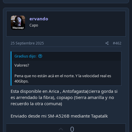
p
i
v
o
n
o
s
ervando
t
:
Capo
e
25 Septiembre 2025
#462
Gradius dijo:
Valores?
Pena que no están acá en el norte. Y la velocidad real es
40Gbps.
Esta disponible en Arica , Antofagasta(cierra gorda si
es arrendado la fibra), copiapo (tierra amarilla y no
recuerdo la otra comuna)
Enviado desde mi SM-A526B mediante Tapatalk
U
0