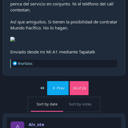
penca del servicio en conjunto. Ni el teléfono del call
i
ó
contestan.
n
Así que amiguitos. Si tienen la posibilidad de contratar
Mundo Pacífico. No lo hagan.
Enviado desde mi Mi A1 mediante Tapatalk
R
thorfatos
e
a
c
t
i
First
Prev
24 of 24
o
n
s
Sort by date
Sort by votes
:
Alv_ote