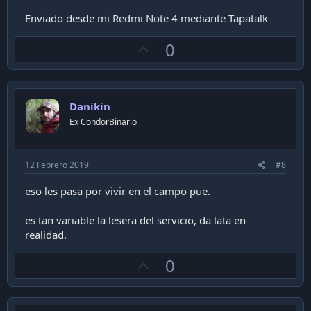
Enviado desde mi Redmi Note 4 mediante Tapatalk
U
0
p
v
o
Danikin
t
Ex CondorBinario
e
12 Febrero 2019
#8
eso les pasa por vivir en el campo pue.
es tan variable la lesera del servicio, da lata en
realidad.
U
0
p
v