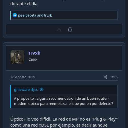
durante el día.
R
joseibaceta
and
trvxk
e
a
U
0
c
t
p
i
v
o
n
o
s
trvxk
t
:
Capo
e
16 Agosto 2019
#15
gfpcware dijo:
A proposito ¿alguna recomendacion de un buen router-
modem optico para reemplazar el que ponen por defecto?
Óptico? lo veo difícil, La red de MP no es "Plug & Play"
como una red xDSL por ejemplo, es decir aunque