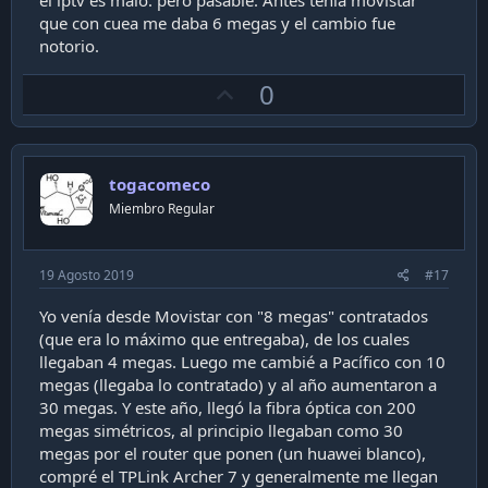
que con cuea me daba 6 megas y el cambio fue
notorio.
U
0
p
v
o
togacomeco
t
Miembro Regular
e
19 Agosto 2019
#17
Yo venía desde Movistar con "8 megas" contratados
(que era lo máximo que entregaba), de los cuales
llegaban 4 megas. Luego me cambié a Pacífico con 10
megas (llegaba lo contratado) y al año aumentaron a
30 megas. Y este año, llegó la fibra óptica con 200
megas simétricos, al principio llegaban como 30
megas por el router que ponen (un huawei blanco),
compré el TPLink Archer 7 y generalmente me llegan