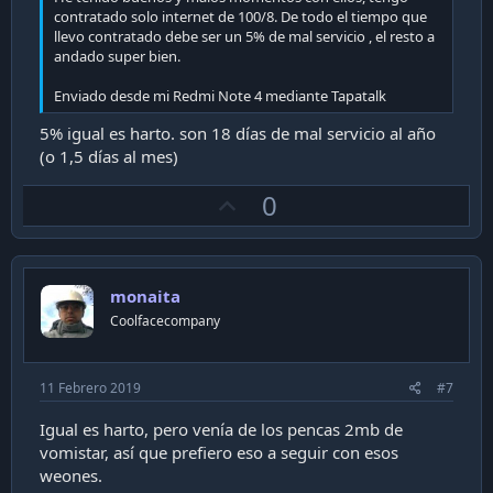
contratado solo internet de 100/8. De todo el tiempo que
llevo contratado debe ser un 5% de mal servicio , el resto a
andado super bien.
Enviado desde mi Redmi Note 4 mediante Tapatalk
5% igual es harto. son 18 días de mal servicio al año
(o 1,5 días al mes)
U
0
p
v
o
monaita
t
Coolfacecompany
e
11 Febrero 2019
#7
Igual es harto, pero venía de los pencas 2mb de
vomistar, así que prefiero eso a seguir con esos
weones.