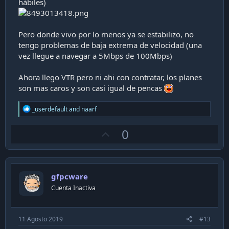
hábiles)
Pero donde vivo por lo menos ya se estabilizo, no
tengo problemas de baja extrema de velocidad (una
vez llegue a navegar a 5Mbps de 100Mbps)
Ahora llego VTR pero ni ahi con contratar, los planes
son mas caros y son casi igual de pencas
R
_userdefault
and
naarf
e
a
U
0
c
t
p
i
v
o
n
o
s
gfpcware
t
:
Cuenta Inactiva
e
11 Agosto 2019
#13