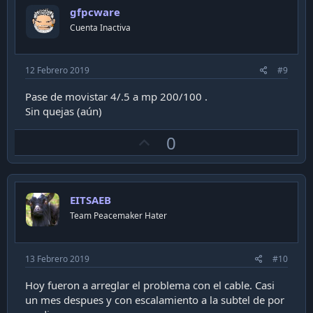
o
gfpcware
t
Cuenta Inactiva
e
12 Febrero 2019
#9
Pase de movistar 4/.5 a mp 200/100 .
Sin quejas (aún)
U
0
p
v
o
EITSAEB
t
Team Peacemaker Hater
e
13 Febrero 2019
#10
Hoy fueron a arreglar el problema con el cable. Casi
un mes despues y con escalamiento a la subtel de por