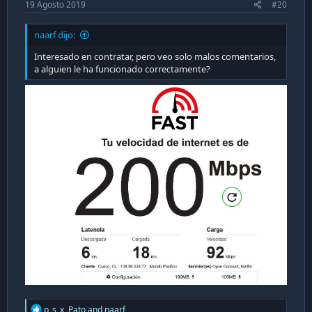
19 Agosto 2019
#20
naarf dijo:
Interesado en contratar, pero veo solo malos comentarios,
a alguien le ha funcionado correctamente?
R
p_s_x
,
Pato
and
naarf