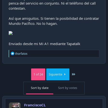
penca del servicio en conjunto. Ni el teléfono del call
i
ó
contestan.
n
Así que amiguitos. Si tienen la posibilidad de contratar
Mundo Pacífico. No lo hagan.
Enviado desde mi Mi A1 mediante Tapatalk
R
thorfatos
e
a
c
t
i
Last
1 of 24
Siguiente
o
n
s
Sort by date
Sort by votes
:
FranciscoCL