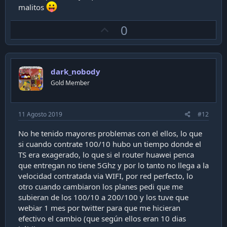
malitos
U
0
p
v
o
dark_nobody
t
Gold Member
e
11 Agosto 2019
#12
No he tenido mayores problemas con el ellos, lo que
si cuando contrate 100/10 hubo un tiempo donde el
TS era exagerado, lo que si el router huawei penca
que entregan no tiene 5Ghz y por lo tanto no llega a la
velocidad contratada via WIFI, por red perfecto, lo
otro cuando cambiaron los planes pedi que me
subieran de los 100/10 a 200/100 y los tuve que
webiar 1 mes por twitter para que me hicieran
efectivo el cambio (que según ellos eran 10 dias