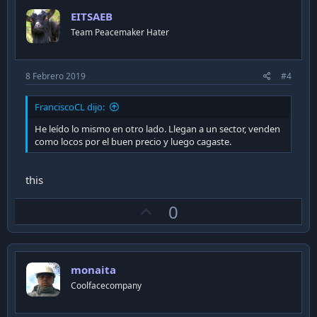
n
o
s
EITSAEB
t
:
Team Peacemaker Hater
e
8 Febrero 2019
#4
FranciscoCL dijo:
He leído lo mismo en otro lado. Llegan a un sector, venden
como locos por el buen precio y luego cagaste.
this
U
0
p
v
o
monaita
t
Coolfacecompany
e