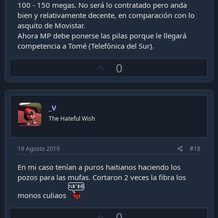
100 - 150 megas. No será lo contratado pero anda
bien y relativamente decente, en comparación con lo
asquito de Movistar.
Ahora MP debe ponerse las pilas porque le llegará
competencia a Tomé (Telefónica del Sur).
U
0
p
v
o
_V
t
The Hateful Wish
e
19 Agosto 2019
#18
En mi caso tenían a puros haitianos haciendo los
pozos para las mufas. Cortaron 2 veces la fibra los
monos culiaos
U
0