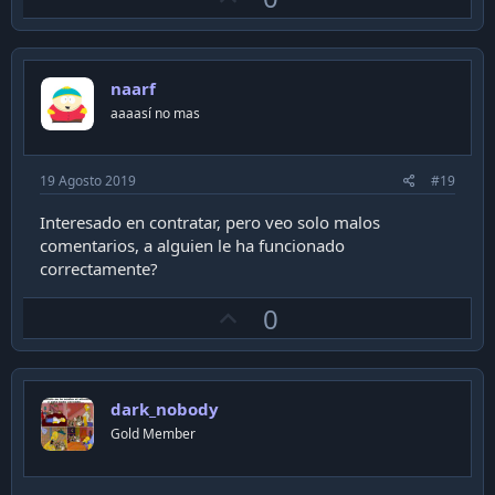
p
v
o
naarf
t
aaaasí no mas
e
19 Agosto 2019
#19
Interesado en contratar, pero veo solo malos
comentarios, a alguien le ha funcionado
correctamente?
U
0
p
v
o
dark_nobody
t
Gold Member
e