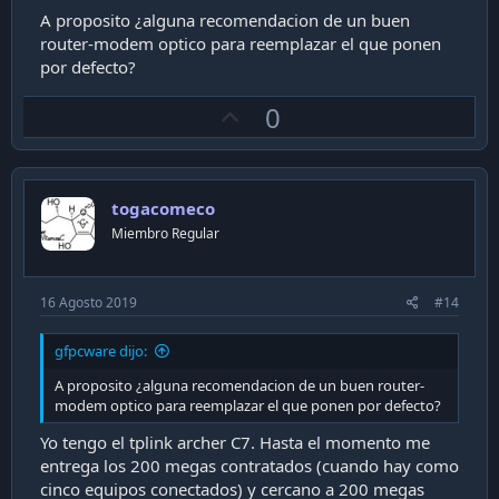
A proposito ¿alguna recomendacion de un buen
router-modem optico para reemplazar el que ponen
por defecto?
U
0
p
v
o
togacomeco
t
Miembro Regular
e
16 Agosto 2019
#14
gfpcware dijo:
A proposito ¿alguna recomendacion de un buen router-
modem optico para reemplazar el que ponen por defecto?
Yo tengo el tplink archer C7. Hasta el momento me
entrega los 200 megas contratados (cuando hay como
cinco equipos conectados) y cercano a 200 megas