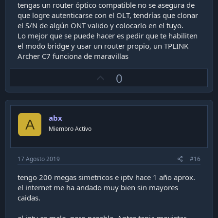
tengas un router óptico compatible no se asegura de
que logre autenticarse con el OLT, tendrías que clonar
el S/N de algún ONT valido y colocarlo en el tuyo.
Lo mejor que se puede hacer es pedir que te habiliten
el modo bridge y usar un router propio, un TPLINK
Archer C7 funciona de maravillas
U
0
p
v
o
abx
t
A
Miembro Activo
e
17 Agosto 2019
#16
tengo 200 megas simetricos e iptv hace 1 año aprox.
el internet me ha andado muy bien sin mayores
caidas.
el iptv es malo. pero pasable. Antes tenia movistar