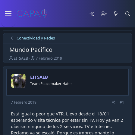
Conectividad y Redes
Mundo Pacifico
E
F
EITSAEB
7 Febrero 2019
m
e
p
c
e
h
EITSAEB
z
a
Team Peacemaker Hater
ó
d
e
e
l
p
t
u
7 Febrero 2019
#1
e
b
m
l
Está igual o peor que VTR. Llevo desde el 18/01
a
i
esperando visita técnica por estar sin TV. Hoy ya van 2
c
días sin ninguno de los 2 servicios. TV e Internet.
a
Reclamo ya se escaló. Porque es impresionante lo
c