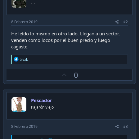
-_-
8 Febrero 2019
#2
He leído lo mismo en otro lado. Llegan a un sector,
venden como locos por el buen precio y luego
cagaste.
R
trvxk
e
a
U
0
c
t
p
i
v
o
n
o
s
Pescador
t
:
Pajarón Viejo
e
8 Febrero 2019
#3