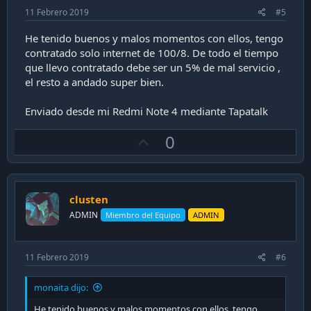
11 Febrero 2019
#5
He tenido buenos y malos momentos con ellos, tengo
contratado solo internet de 100/8. De todo el tiempo
que llevo contratado debe ser un 5% de mal servicio ,
el resto a andado super bien.
Enviado desde mi Redmi Note 4 mediante Tapatalk
U
0
p
v
o
clusten
t
ADMIN
Miembro del Equipo
ADMIN
e
11 Febrero 2019
#6
monaita dijo:
He tenido buenos y malos momentos con ellos, tengo