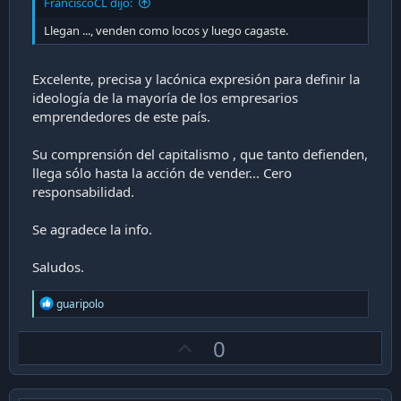
FranciscoCL dijo:
Llegan ..., venden como locos y luego cagaste.
Excelente, precisa y lacónica expresión para definir la
ideología de la mayoría de los empresarios
emprendedores de este país.
Su comprensión del capitalismo , que tanto defienden,
llega sólo hasta la acción de vender... Cero
responsabilidad.
Se agradece la info.
Saludos.
R
guaripolo
e
a
U
0
c
t
p
i
v
o