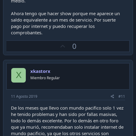
medio.
Ahora tengo que hacer show porque me aparece un
saldo equivalente a un mes de servicio. Por suerte
pago por internet y puedo recuperar los
comprobantes.
U
0
p
v
o
xkastorx
t
X
Miembro Regular
e
11 Agosto 2019
#11
De los meses que llevo con mundo pacifico solo 1 vez
he tenido problemas y han sido por fallas masivas,
todo lo demás excelente. Por lo demás en otro foro
que ya murió, recomendaban solo instalar internet de
mundo pacificio, ya que los otros servicios son