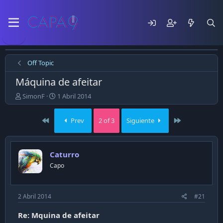
Off Topic
Máquina de afeitar
E
F
SimonF
1 Abril 2014
m
e
p
c
First
Last
Prev
2 of 3
Siguiente
e
h
z
a
ó
d
e
e
Caturro
l
p
Capo
t
u
e
b
m
l
a
i
2 Abril 2014
#21
c
a
Re: Mquina de afeitar
c