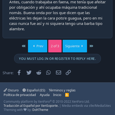
Antes, cuando trabajaba en faena, me tenía que afeitar
por obligación y ahí ocupaba máquina tradicional
nomás. Buena onda por los que dicen que las
eléctricas les dejan la cara poto'e guagua, pero en mi
caso nunca fue así y ni siquiera tengo una barba tipo
alambre.
First
Last
Prev
2 of 3
Siguiente
YOU MUST LOG IN OR REGISTER TO REPLY HERE.
Facebook
Twitter
Reddit
WhatsApp
Email
Enlace
Share:
Oscuro
Español (ES)
Términos y reglas
Política de privacidad
Ayuda
Inicio
R
S
®
Community platform by XenForo
© 2010-2022 XenForo Ltd.
S
Traducción al Español por XenSoporte.
|
Media embeds via s9e/MediaSites
Theming with
by:
DohTheme