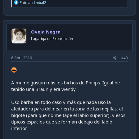
R
Pato
and
nibal2
e
a
c
t
i
Oveja Negra
o
n
Lagartija de Exportación
s
:
6 Abril 2016
#40
A mi me gustan más los bichos de Philips. Igual he
tenido una Braun y era wendy.
Uso barba en todo caso y más que nada uso la
afeitadora para delinear en la zona de las mejillas, el
bigote (para que no me tape el labio superior), y esos
típicos espacios que se forman debajo del labio
inferior.