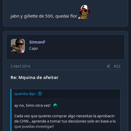
i
ó
n
jabn y gillette de 500, quedai flor
SimonF
Capo
2 Abril 2014
#22
Re: Mquina de afeitar
quenita dijo:
ay no, Simn otra vez!
Cada vez que quieres comprar algo necesitas la aprobacin
de CHW... aprende a tomar tus decisiones solo en base a lo
que puedas investigar!