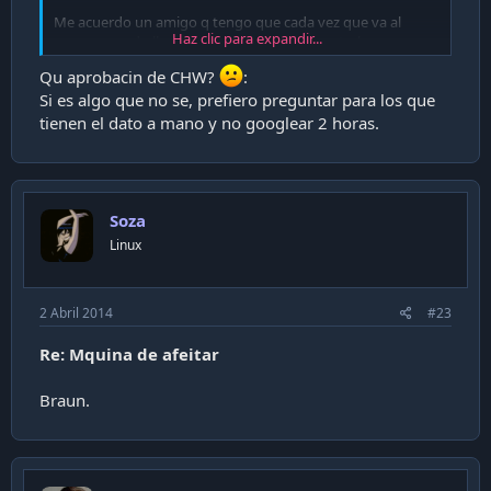
Me acuerdo un amigo q tengo que cada vez que va al
Haz clic para expandir...
supermercado llama a su mam para preguntarle qu marca
comprar, qu cantidad, si estn bien los precios, cul es
Qu aprobacin de CHW?
:
mejor...uuufff, atroh
Si es algo que no se, prefiero preguntar para los que
tienen el dato a mano y no googlear 2 horas.
Soza
Linux
2 Abril 2014
#23
Re: Mquina de afeitar
Braun.