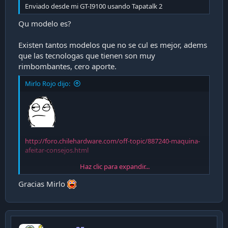
Enviado desde mi GT-I9100 usando Tapatalk 2
Qu modelo es?
Existen tantos modelos que no se cul es mejor, adems
que las tecnologas que tienen son muy
rimbombantes, cero aporte.
Mirlo Rojo dijo:
http://foro.chilehardware.com/off-topic/887240-maquina-
afeitar-consejos.html
Haz clic para expandir...
http://foro.chilehardware.com/off-topic/1057800-
afeitadoras-electricas.html
Gracias Mirlo
http://foro.chilehardware.com/off-t...iones-afeitada-y-
dudas-maquina-electrica.html