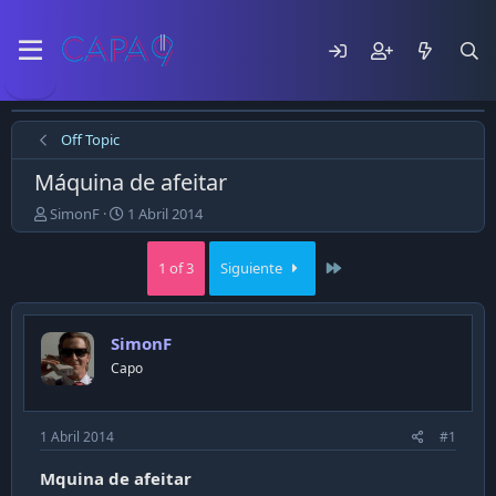
Off Topic
Máquina de afeitar
E
F
SimonF
1 Abril 2014
m
e
p
c
Last
1 of 3
Siguiente
e
h
z
a
ó
d
e
e
SimonF
l
p
Capo
t
u
e
b
m
l
a
i
1 Abril 2014
#1
c
a
Mquina de afeitar
c