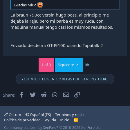
Gracias Mirlo
La braun 790cc versin hugo boss, al principio me
dejaba la raja, pero mi barba es muy ruda, con
maquina manual tengo casi los mismos resultados.
Enviado desde mi GT-I9100 usando Tapatalk 2
Last
1 of 3
Siguiente
YOU MUST LOG IN OR REGISTER TO REPLY HERE.
Facebook
Twitter
Reddit
WhatsApp
Email
Enlace
Share:
Oscuro
Español (ES)
Términos y reglas
Política de privacidad
Ayuda
Inicio
R
S
®
Community platform by XenForo
© 2010-2022 XenForo Ltd.
S