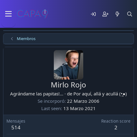
Miembros
Mirlo Rojo
Agrándame las papitas!...
·
de
Por aquí, allá y acullá (•̪●)
Se incorporó
22 Marzo 2006
Last seen
13 Marzo 2021
Mensajes
Reaction score
514
2