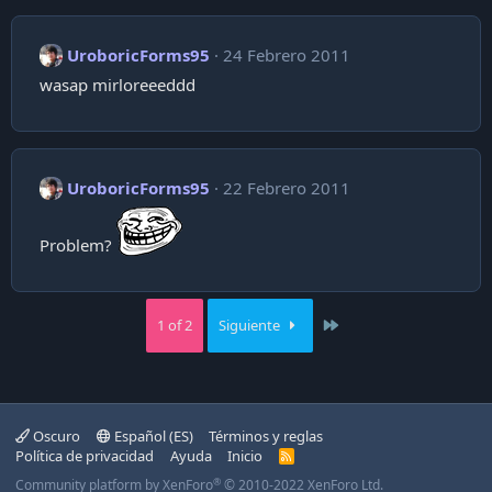
UroboricForms95
24 Febrero 2011
wasap mirloreeeddd
UroboricForms95
22 Febrero 2011
Problem?
Last
1 of 2
Siguiente
Oscuro
Español (ES)
Términos y reglas
Política de privacidad
Ayuda
Inicio
R
S
®
Community platform by XenForo
© 2010-2022 XenForo Ltd.
S