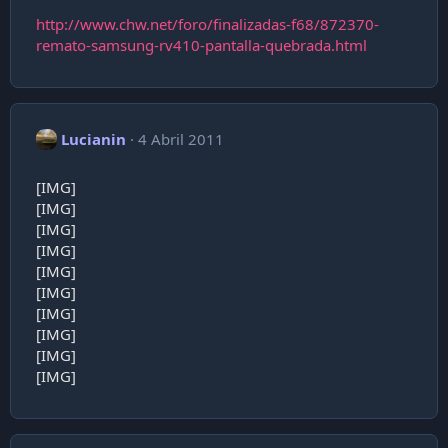
http://www.chw.net/foro/finalizadas-f68/872370-
remato-samsung-rv410-pantalla-quebrada.html
Lucianin
4 Abril 2011
[IMG]
[IMG]
[IMG]
[IMG]
[IMG]
[IMG]
[IMG]
[IMG]
[IMG]
[IMG]