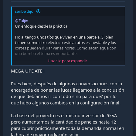
senbe dijo:
@Zuljin
Un enfoque desde la práctica.
Hola, tengo unos tíos que viven en una parcela. Si bien
tienen suministro eléctrico éste a ratos es inestable y los
cortes pueden durar varias horas. Como sacan agua con
una bomba el tema es importante.
Haz clic para expandir...
Conversando a lo largo de varios meses nos propusimos
hacer una suerte de prueba de campo con un panel, unas
MEGA UPDATE !
baterías un cargador mppt y una ups más vieja que yo, de
2kva.
Pues bien, después de algunas conversaciones con la
encargada de poner las lucas llegamos a la conclusión
El panel es de 400W trabajando a 41v a potencia máxima.
de que debíamos ir con todo sino para qué? por lo
Las baterías son 6 de 40Ah c/u conectadas en dos series de
que hubo algunos cambios en la configuración final.
40Ah a 36V.
El cargador es mppt con salida variable de 12, 24 ó 36 V
El inversor es una ups de 2kva vieja como ella sola, pero
La base del proyecto es el mismo inversor de 5kVA
que estaba guardada y funcionando. Las baterías
pero aumentamos la cantidad de paneles hasta 12
originales eran de 7Ah, por lo que las de 40Ah quedaban un
para cubrir prácticamente toda la demanda normal en
poco grandes y hubo que montar las baterías por fuera de
la hora de mayor radiación solar.
la ups.