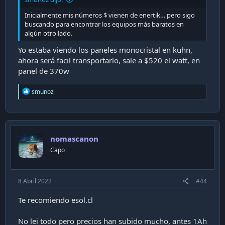
Inicialmente mis números $ vienen de enertik… pero sigo
buscando para encontrar los equipos más baratos en
algún otro lado.
Yo estaba viendo los paneles monocristal en kuhn,
ahora será facil transportarlo, sale a $520 el watt, en
panel de 370w
R
smunoz
e
a
c
t
i
nomascanon
o
n
Capo
s
:
8 Abril 2022
#44
Te recomiendo esol.cl
No lei todo pero precios han subido mucho, antes 1Ah