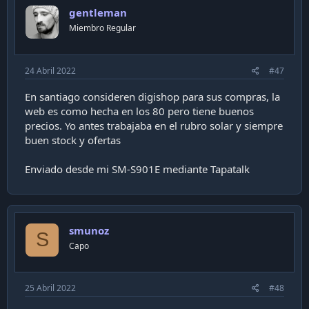
i
gentleman
o
n
Miembro Regular
s
:
24 Abril 2022
#47
En santiago consideren digishop para sus compras, la
web es como hecha en los 80 pero tiene buenos
precios. Yo antes trabajaba en el rubro solar y siempre
buen stock y ofertas
Enviado desde mi SM-S901E mediante Tapatalk
smunoz
S
Capo
25 Abril 2022
#48