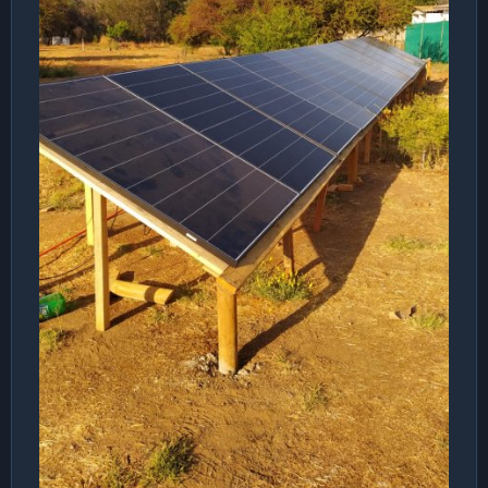
arriba.
Y bien, compramos el controlador mppt, las baterías de
40Ah (6) y montamos todo el armatoste para ver si
podíamos hacer andar la maldita bomba de agua.
Llegó el día ....y estaba nublado
Al final el día abrió y tuvimos sol. Hice todos los chequeos
para asegurarme que todo estuviera ok y nada. Teníamos
el mismo problema y acá algunas explicaciones.
1) La bomba de agua saca el líquido desde una
profundidad de casi 40 metros, lo que supone un arranque
bastante pesado. Los motores de corriente alterna tienen
un par de arranque bastante alto que puede llegar a ser 7
veces ala potencia nominal, esa puede ser le motivo del por
qué la ups se apagaba al instante. No pude encontrar
información sobre ese par de arranque así que voy a
quedar con la duda.
2)El hervidor: se me fue revisar la potencia de consumo del
hervidor...pero estoy casi seguro que es cercana a los 2kW,
lo que no es tan descabellado. La ups lo detectó como