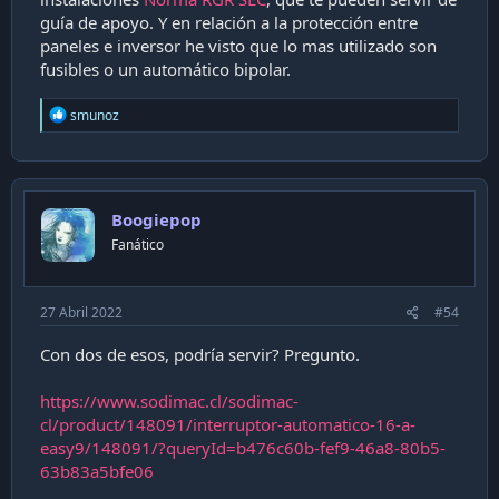
guía de apoyo. Y en relación a la protección entre
paneles e inversor he visto que lo mas utilizado son
fusibles o un automático bipolar.
R
smunoz
e
a
c
t
i
Boogiepop
o
n
Fanático
s
:
27 Abril 2022
#54
Con dos de esos, podría servir? Pregunto.
https://www.sodimac.cl/sodimac-
cl/product/148091/interruptor-automatico-16-a-
easy9/148091/?queryId=b476c60b-fef9-46a8-80b5-
63b83a5bfe06