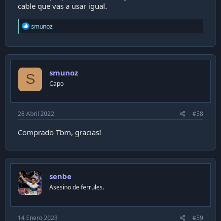
cable que vas a usar igual.
R
smunoz
e
a
c
t
i
smunoz
o
S
n
Capo
s
:
28 Abril 2022
#58
Comprado Tbm, gracias!
senbe
Asesino de ferrules.
14 Enero 2023
#59