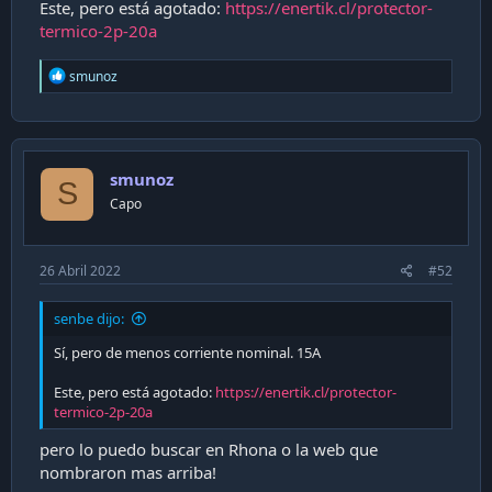
Este, pero está agotado:
https://enertik.cl/protector-
termico-2p-20a
R
smunoz
e
a
c
t
i
smunoz
o
S
n
Capo
s
:
26 Abril 2022
#52
senbe dijo:
Sí, pero de menos corriente nominal. 15A
Este, pero está agotado:
https://enertik.cl/protector-
termico-2p-20a
pero lo puedo buscar en Rhona o la web que
nombraron mas arriba!