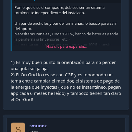
i
Por lo que dice el compadre, debiese ser un sistema
ó
totalmente independiente del instalado.
n
Un par de enchufes y par de luminarias, lo básico para salir
del apuro.
Necesitaras Paneles , Unos 1200w, banco de baterias y toda
la parafernalia (inversores , etc.)
La orientacion es clave, pero no necesario 100%, puesto
Haz clic para expandir...
que es en caso de urgencia.
Si es para la casa On Grid, es otra cosa,
1) Es muy buen punto la orientación para no perder
cuanto consumes es clave, para saber cuanto invertir y en
una gota sol jajajaj
cuantos años recuperas la inversion.
2) El On Grid lo revise con CGE y es toooooodo un
tema entre cambiar el medidor, el sistema de pago de
la energía que inyectas ( que no es instantáneo, pagan
app cada 6 meses he leído) y tampoco tienen tan claro
el On-Grid!
smunoz
S