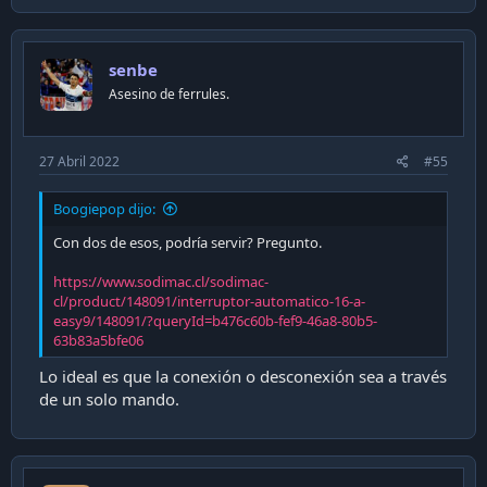
senbe
Asesino de ferrules.
27 Abril 2022
#55
Boogiepop dijo:
Con dos de esos, podría servir? Pregunto.
https://www.sodimac.cl/sodimac-
cl/product/148091/interruptor-automatico-16-a-
easy9/148091/?queryId=b476c60b-fef9-46a8-80b5-
63b83a5bfe06
Lo ideal es que la conexión o desconexión sea a través
de un solo mando.