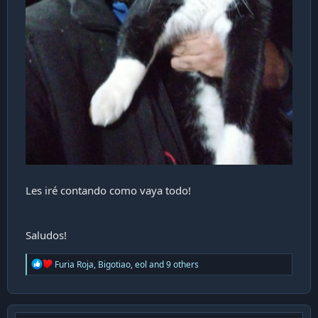
Les iré contando como vaya todo!
Saludos!
R
Furia Roja
,
Bigotiao
,
eol
and 9 others
e
a
c
t