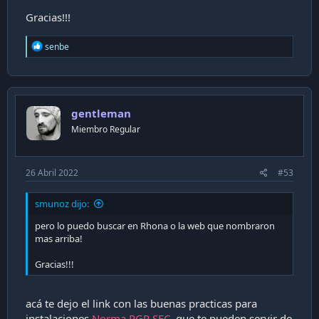
Gracias!!!
R
senbe
e
a
c
t
i
gentleman
o
n
Miembro Regular
s
:
26 Abril 2022
#53
smunoz dijo:
pero lo puedo buscar en Rhona o la web que nombraron
mas arriba!
Gracias!!!
acá te dejo el link con las buenas practicas para
instalaciones
Norma RGR SEC
, que te pueden servir de