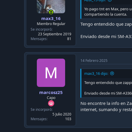
s
:
Yo pago tnt en Max, pero un
compartiendo la cuenta.
max3_16
Tengo entendido que zappi
Miembro Regular
Se incorporó
23 Septiembre 2019
Enviado desde mi SM-A3
Mensajes
81
14 Febrero 2025
max3_16 dijo:
Tengo entendido que zapping
marcosz25
Enviado desde mi SM-A336
Capo
No encontre la info en Za
internet, sumando y res
Se incorporó
5 Julio 2020
Mensajes
103