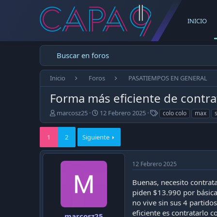
INICIO
Buscar en foros
Inicio
Foros
PASATIEMPOS EN GENERAL
Forma más eficiente de contra
E
F
T
marcosz25
12 Febrero 2025
colo colo
max
m
e
a
p
c
g
1
2
Siguiente
e
h
s
z
a
ó
d
12 Febrero 2025
e
e
l
p
Buenas, necesito contrat
t
u
e
b
piden $13.990 por básica
m
l
no vive sin sus 4 partido
a
i
eficiente es contratarlo
marcosz25