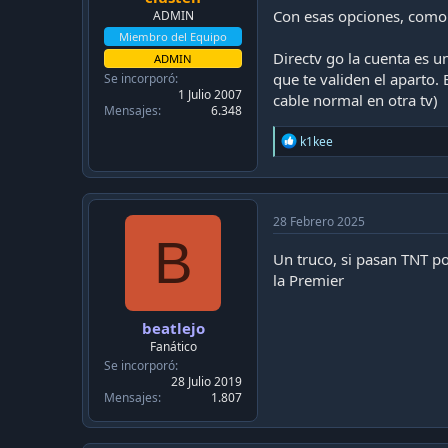
Con esas opciones, como
ADMIN
Miembro del Equipo
Directv go la cuenta es u
ADMIN
que te validen el aparto. 
Se incorporó
1 Julio 2007
cable normal en otra tv)
Mensajes
6.348
R
k1kee
e
a
c
t
i
28 Febrero 2025
o
B
n
Un truco, si pasan TNT po
s
la Premier
:
beatlejo
Fanático
Se incorporó
28 Julio 2019
Mensajes
1.807