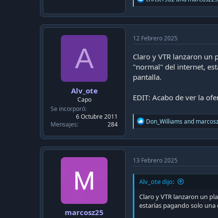
e
a
c
t
i
12 Febrero 2025
o
A
n
Claro y VTR lanzaron un p
s
"normal" del internet, es
:
pantalla.
Alv_ote
EDIT: Acabo de ver la of
Capo
Se incorporó
6 Octubre 2011
R
Don_Williams
and
marcos
Mensajes
284
e
a
c
t
i
13 Febrero 2025
o
n
Alv_ote dijo:
s
:
Claro y VTR lanzaron un pla
estarías pagando solo una d
marcosz25