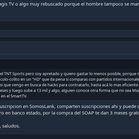
agis TV o algo muy rebuscado porque el hombre tampoco se man
 el TNT Sports pero soy apretado y quiero gastar lo menos posible, porque 
colo-colito en un "HD" que da pena si comparas con partidos internacionales. 
si que vengo en busca de hacks para contratarlo, hasta acá lo mas eficiente
ses y luego sube a 13 mil y algo, alguien conoce otra forma que no sea M
en el SmartTV.
suscripcion en SomosLank, comparten suscripciones ahi y puede 
ero en banco estado, por la compra del SOAP te dan 3 meses gratis
, saludos.