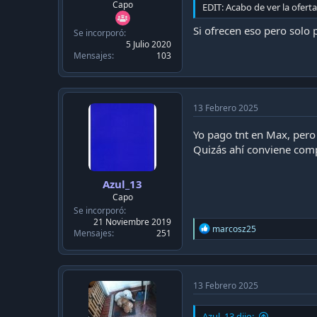
Capo
EDIT: Acabo de ver la ofert
Si ofrecen eso pero solo
Se incorporó
5 Julio 2020
Mensajes
103
13 Febrero 2025
Yo pago tnt en Max, pero 
Quizás ahí conviene comp
Azul_13
Capo
Se incorporó
21 Noviembre 2019
R
marcosz25
Mensajes
251
e
a
c
t
i
13 Febrero 2025
o
n
Azul_13 dijo: