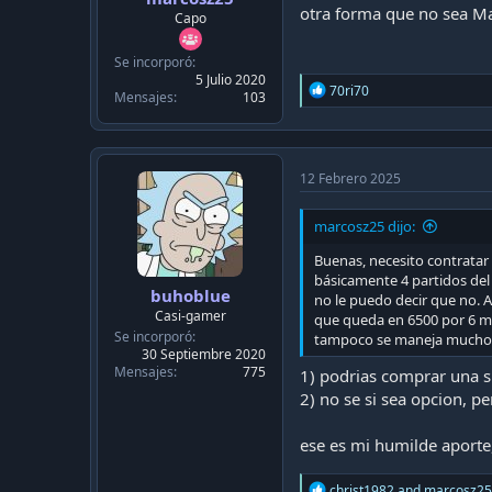
c
otra forma que no sea M
Capo
a
c
i
Se incorporó
ó
5 Julio 2020
R
70ri70
Mensajes
103
n
e
a
c
t
i
12 Febrero 2025
o
n
marcosz25 dijo:
s
:
Buenas, necesito contratar
básicamente 4 partidos del 
buhoblue
no le puedo decir que no. A
Casi-gamer
que queda en 6500 por 6 me
Se incorporó
tampoco se maneja mucho 
30 Septiembre 2020
Mensajes
775
1) podrias comprar una 
2) no se si sea opcion, p
ese es mi humilde aporte
R
christ1982
and
marcosz25