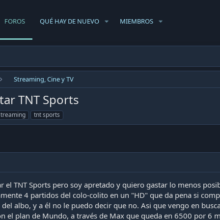
FOROS
QUÉ HAY DE NUEVO
MIEMBROS
Streaming, Cine y TV
tar TNT Sports
streaming
tnt sports
ar el TNT Sports pero soy apretado y quiero gastar lo menos posi
mente 4 partidos del colo-colito en un "HD" que da pena si compa
s del albo, y a él no le puedo decir que no. Asi que vengo en busc
 con el plan de Mundo, a través de Max que queda en 6500 por 6 m