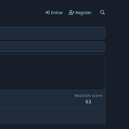
Entrar
Register
Reaction score
63