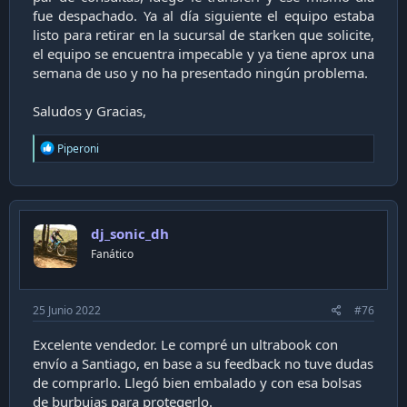
fue despachado. Ya al día siguiente el equipo estaba
listo para retirar en la sucursal de starken que solicite,
el equipo se encuentra impecable y ya tiene aprox una
semana de uso y no ha presentado ningún problema.
Saludos y Gracias,​
R
Piperoni
e
a
c
t
i
dj_sonic_dh
o
n
Fanático
s
:
25 Junio 2022
#76
Excelente vendedor. Le compré un ultrabook con
envío a Santiago, en base a su feedback no tuve dudas
de comprarlo. Llegó bien embalado y con esa bolsas
de burbujas para protegerlo.