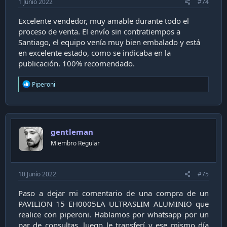
1 Junio 2022
#74
Excelente vendedor, muy amable durante todo el
proceso de venta. El envío sin contratiempos a
Santiago, el equipo venía muy bien embalado y está
en excelente estado, como se indicaba en la
publicación. 100% recomendado.
R
Piperoni
e
a
c
t
i
gentleman
o
n
Miembro Regular
s
:
10 Junio 2022
#75
Paso a dejar mi comentario de una compra de un
PAVILION 15 EH0005LA ULTRASLIM ALUMINIO que
realice con piperoni. Hablamos por whatsapp por un
par de consultas, luego le transferí y ese mismo día