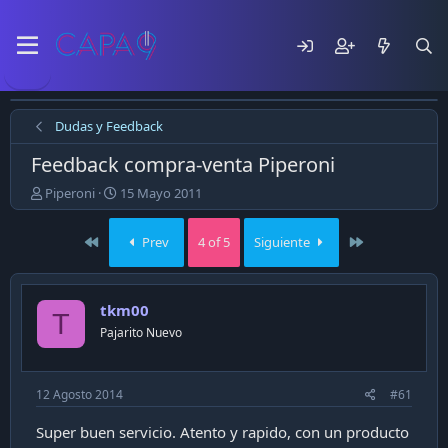
Dudas y Feedback
Feedback compra-venta Piperoni
E
F
Piperoni
15 Mayo 2011
m
e
p
c
First
Last
Prev
4 of 5
Siguiente
e
h
z
a
ó
d
e
e
tkm00
T
l
p
Pajarito Nuevo
t
u
e
b
m
l
a
i
12 Agosto 2014
#61
c
a
Super buen servicio. Atento y rapido, con un producto
c