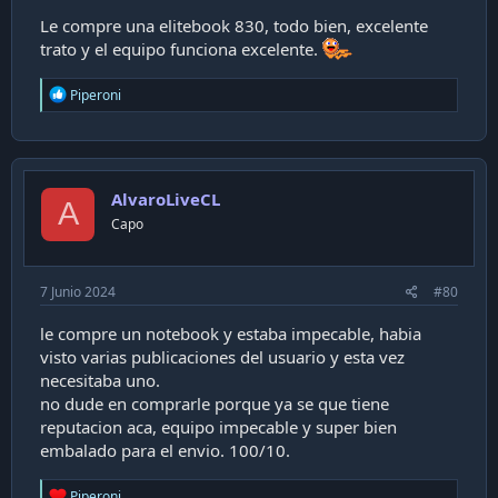
Le compre una elitebook 830, todo bien, excelente
trato y el equipo funciona excelente.
R
Piperoni
e
a
c
t
i
AlvaroLiveCL
o
A
n
Capo
s
:
7 Junio 2024
#80
le compre un notebook y estaba impecable, habia
visto varias publicaciones del usuario y esta vez
necesitaba uno.
no dude en comprarle porque ya se que tiene
reputacion aca, equipo impecable y super bien
embalado para el envio. 100/10.
R
Piperoni