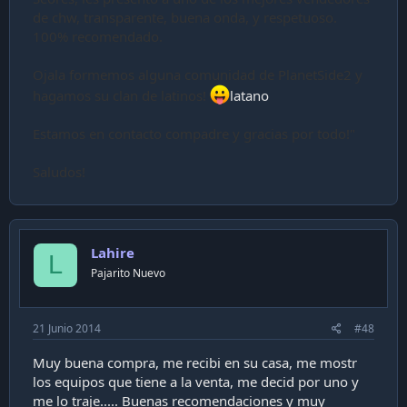
de chw, transparente, buena onda, y respetuoso.
100% recomendado.
Ojala formemos alguna comunidad de PlanetSide2 y
hagamos su clan de latinos!
latano
Estamos en contacto compadre y gracias por todo!"
Saludos!
Lahire
L
Pajarito Nuevo
21 Junio 2014
#48
Muy buena compra, me recibi en su casa, me mostr
los equipos que tiene a la venta, me decid por uno y
me lo traje..... Buenas recomendaciones y muy