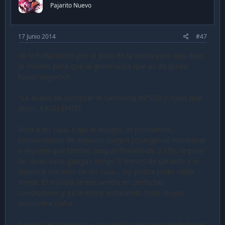
Pajarito Nuevo
17 Junio 2014
#47
Ya lo haba dicho por el post de la venta pero aqu dejo
lo mismo para que la gente sepa que as da gusto
hacer negocios.
"Le acabo de comprar el Samsung NP550 y nada que
decir.. EXCELENTE!
Vino a mi casa, trajo el equipo, lo probamos,
conversamos de algunos juegos (que genial encontrar
a alguien que tambin juegue PlanetSide 2 xD), le pase
las lucas (una ganga), tengo 3 meses de garanta y ni
siquiera me mov de mi casa... no podra pedir nada
mejor. El equipo se encuentra en perfectas
condiciones y ya le estoy instalando todo lo que
encuentre haha.
Seores, les presento a uno de los mejores vendedores