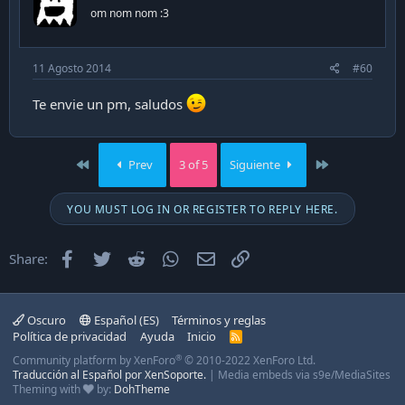
om nom nom :3
11 Agosto 2014
#60
Te envie un pm, saludos
First
Last
Prev
3 of 5
Siguiente
YOU MUST LOG IN OR REGISTER TO REPLY HERE.
Facebook
Twitter
Reddit
WhatsApp
Email
Enlace
Share:
Oscuro
Español (ES)
Términos y reglas
Política de privacidad
Ayuda
Inicio
R
S
®
Community platform by XenForo
© 2010-2022 XenForo Ltd.
S
Traducción al Español por XenSoporte.
|
Media embeds via s9e/MediaSites
Theming with
by:
DohTheme