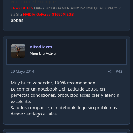
equipo que le compre...
i
ENVY
BEATS
DV6-7084LA GAMER Aluminio
intel QUAD Core™ i7
ó
n
3.3Ghz
NVIDIA GeForce GT650M 2GB
GDDR5
vitodiazm
Miembro Activo
29 Mayo 2014
#42
Muy buen vendedor, 100% recomendado.
Le compr un notebook Dell Latitude E6330 en
perfectas condiciones, productos accesibles y atencin
excelente.
Saludos compadre, el notebook llego sin problemas
desde Santiago a Talca.