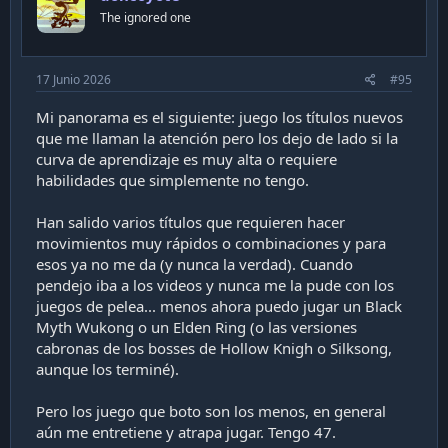
empresa, las posibilidades aumentan
n
The ignored one
expotencialmente:
s
:
- El 2021 volvió el computador de escritorio a mi casa
17 Junio 2026
#95
(el de la firma), y con una 2080 RTX que me pude
conseguir prestada en el momento de GPUs carísimas
Mi panorama es el siguiente: juego los títulos nuevos
con un cliente que la tenía por un Software que usaba
que me llaman la atención pero los dejo de lado si la
Cores CUDA, y no la estaba usando. Después la
curva de aprendizaje es muy alta o requiere
devolví, y ahora tengo mi propia RTX 4070 Dual
habilidades que simplemente no tengo.
- A principios de 2022, llegó una Xbox Series X, y un
OLED de 55" a mi living... ya saben "porque se podía
Han salido varios títulos que requieren hacer
jugar en el living y en mi oficina por si lo quería"
movimientos muy rápidos o combinaciones y para
- A mediados de 2023, una silla racing, una Playseat
esos ya no me da (y nunca la verdad). Cuando
Challenge
pendejo iba a los videos y nunca me la pude con los
juegos de pelea... menos ahora puedo jugar un Black
Me he tenido que aguantar para dejar de comprarme
Myth Wukong o un Elden Ring (o las versiones
cosas. Lo que alcancé a comprar: audifonos, mouse,
cabronas de los bosses de Hollow Knigh o Silksong,
parlantes, control Elite, etc.
aunque los terminé).
...para qué? Para sentir lo mismo que a mediados-
Pero los juego que boto son los menos, en general
fines de 2005:
solo entro a los juegos un rato, los
aún me entretiene y atrapa jugar. Tengo 47.
pruebo, los manejo, luego me salgo, y no los uso