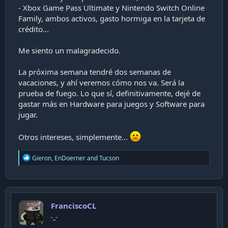
- Xbox Game Pass Ultimate y Nintendo Switch Online
Y ahí todo volvió a la vida, cuando a oidos (o ojos de
Family, ambos activos, gasto hormiga en la tarjeta de
ella) por alguna razón llegó la frase a sus oidos
crédito...
"Nintendo Switch" y "Animal Crossing". Y fue su regalo
de cumpleaños para cuando cumplió 7. Y esta casa se
Me siento un malagradecido.
transformó jajaja.
La próxima semana tendré dos semanas de
vacaciones, y ahí veremos cómo nos va. Será la
prueba de fuego. Lo que sí, definitivamente, dejé de
gastar más en Hardware para juegos y Software para
jugar.
Otros intereses, simplemente...
R
Gieron
,
EnDoerner
and
Tucson
e
a
c
t
i
Ahí estaba, el gamer frustrado, mientras su hija y
FranciscoCL
o
ahora su propia señora jugaban Animal Crossing para
n
-_-
aquí y para allá.
s