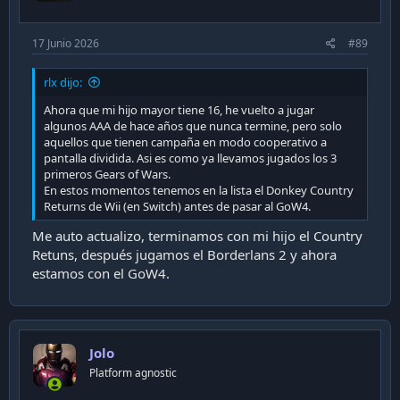
:
17 Junio 2026
#89
rlx dijo:
Ahora que mi hijo mayor tiene 16, he vuelto a jugar
algunos AAA de hace años que nunca termine, pero solo
aquellos que tienen campaña en modo cooperativo a
pantalla dividida. Asi es como ya llevamos jugados los 3
primeros Gears of Wars.
En estos momentos tenemos en la lista el Donkey Country
Returns de Wii (en Switch) antes de pasar al GoW4.
Me auto actualizo, terminamos con mi hijo el Country
Retuns, después jugamos el Borderlans 2 y ahora
- En 2007, por primera vez y con mi propia plata, me
estamos con el GoW4.
compré mi consola de videojuegos: una Xbox 360. La
llama se reencendió por un período de unos años,
esta vez más social, porque calzó con toda la onda del
Guitar Hero, Rock Band, etc. Además también
aparecieron en mi vida los primeros Forza Motorsport
Jolo
y los DiRT Rally. Incluso me compré ahí mi primer
Platform agnostic
volante.