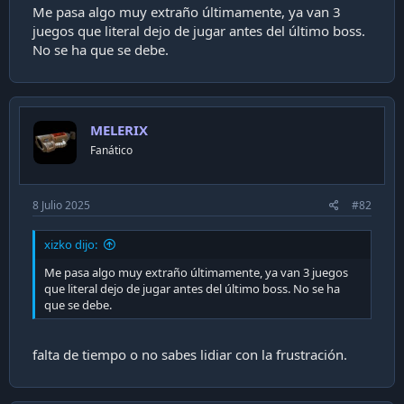
Me pasa algo muy extraño últimamente, ya van 3
de CAT.EXE: el primero videojuego que tengo recuerdo
juegos que literal dejo de jugar antes del último boss.
jugué.
No se ha que se debe.
MELERIX
Fanático
8 Julio 2025
#82
xizko dijo:
Me pasa algo muy extraño últimamente, ya van 3 juegos
que literal dejo de jugar antes del último boss. No se ha
que se debe.
Nunca tuve Nintendo, nunca tuve Atari. Siempre todo
fue en PC. Mi papá me traía juegos pirateados desde
su oficina, repartidos por el encargado de soporte de
falta de tiempo o no sabes lidiar con la frustración.
turno o por sus propios compañeros de pega. Y mi
abuelo también se consegía para mi: Prince of Persia
fue uno de ellos (en pantalla en blanco y negro).