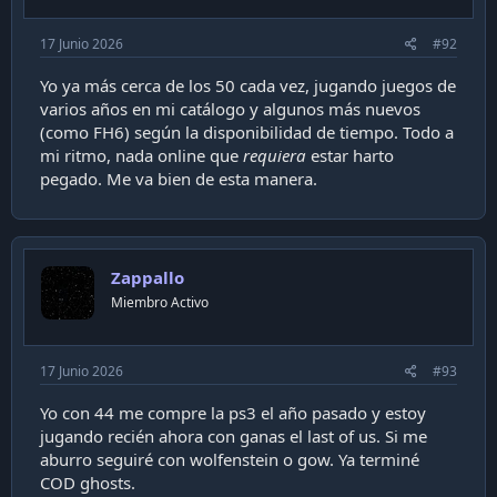
:
En paralelo, también, en la pandemia, buscando algo
17 Junio 2026
#92
que hacer en el encierro (aparte de jugar con mi hija
algun Mario Party o similar), tocando botones con el
Yo ya más cerca de los 50 cada vez, jugando juegos de
control remoto en Neflix, apareció una serie-
varios años en mi catálogo y algunos más nuevos
documental llamada
Drive To Survive
. Siempre me
(como FH6) según la disponibilidad de tiempo. Todo a
gustaron los autos, incluso los de calle (prueba de ello
mi ritmo, nada online que
requiera
estar harto
es mi participación recurrente en ese foro). Pero
pegado. Me va bien de esta manera.
nunca realmente me interesó la Formula 1, o las
carreras, más allá de lo clandestinos que eran los
videojuegos y las carreras de calle.
Zappallo
Miembro Activo
17 Junio 2026
#93
Yo con 44 me compre la ps3 el año pasado y estoy
jugando recién ahora con ganas el last of us. Si me
aburro seguiré con wolfenstein o gow. Ya terminé
COD ghosts.