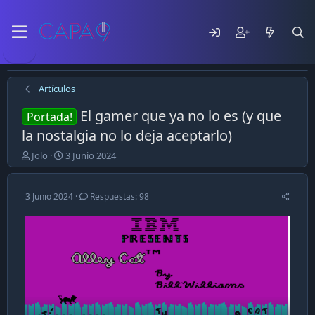
Artículos
El gamer que ya no lo es (y que
Portada!
la nostalgia no lo deja aceptarlo)
E
F
Jolo
3 Junio 2024
m
e
p
c
e
h
3 Junio 2024
Respuestas: 98
z
a
ó
d
e
e
l
p
t
u
e
b
m
l
a
i
c