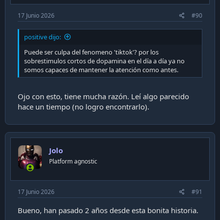
- La Xbox anteriormente mencionada la mantuve por
17 Junio 2026
#90
hartos años más, y la encendía/apagaba según la
ocasión. Probablemente 2010-2011 fue el último gran
positive dijo:
empuje pre-adultez en serio, con el Forza Motorsport
Puede ser culpa del fenomeno 'tiktok'? por los
4. Ya en 2012, decidí deshacerme del ultimo tarro
sobrestimulos cortos de dopamina en el día a día ya no
grande que tenía por temas de espacio en una casa
somos capaces de mantener la atención como antes.
nueva, e irme completamente a Notebook (peeero,
me compré un notebook que asegurara de que "algo
pudiese jugar").
Ojo con esto, tiene mucha razón. Leí algo parecido
hace un tiempo (no logro encontrarlo).
Si se fijan, la tendencia es que
"siempre tengo
Hardware para jugar algo, en el escenario por si
acaso"
.
Jolo
A mi primera morada de "adulto joven pololeando"
Platform agnostic
llegó la misma Xbox 360 de antaño (repuesta eso si
porque me robaron la original). Fue por ahi por 2012.
Y al año siguiente me casé, tuve una hija, y la Xbox
17 Junio 2026
#91
seguía tirada. Y decidí venderla un par de años
después...
Bueno, han pasado 2 años desde esta bonita historia.