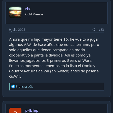
rlx
Gold Member
9 Julio 2025
#83
Ahora que mi hijo mayor tiene 16, he vuelto a jugar
algunos AAA de hace años que nunca termine, pero
solo aquellos que tienen campaña en modo
cooperativo a pantalla dividida. Asi es como ya
llevamos jugados los 3 primeros Gears of Wars.
En estos momentos tenemos en la lista el Donkey
Country Returns de Wii (en Switch) antes de pasar al
Debo haber jugado una buena cantidad de títulos,
GoW4.
como muchos de nosotros. Desde los 6 a los 13-14
años fui evolucionando desde títulos pequeños de
R
FranciscoCL
MS-DOS, pasando ya a los shooters 3D de la época:
e
Wolfenstein, Doom, Rise of the Triad, Duke Nukem 3D,
a
c
pasé por Quake en El Coliseo como varios de
t
nosotros, llegué y entré en Frag.cl, tarreamos, etc.
i
También por supuesto su FIFA en 1997, sus juegos de
p4blop
o