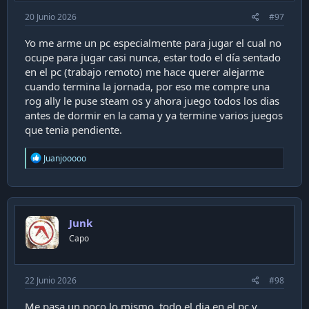
GPU y además una Xbox, uno en la oficina, y otro en
20 Junio 2026
#97
el living). Ni tampoco un mouse gamer descansando
sin usar, o un control Elite que lo ha usado 5 veces.
Yo me arme un pc especialmente para jugar el cual no
ocupe para jugar casi nunca, estar todo el día sentado
De repente debo reconocer que juego con un primo
en el pc (trabajo remoto) me hace querer alejarme
chico a FC24 (que me saca la chucha), con otro primo
cuando termina la jornada, por eso me compre una
también. Pero fuera de eso... nada.
rog ally le puse steam os y ahora juego todos los dias
antes de dormir en la cama y ya termine varios juegos
¿Comprador compulsivo? Puede ser, no lo voy a
que tenia pendiente.
descartar. Pero, si fuese así, tendría el último iPhone
(no lo tengo). El último Mac (no lo tengo), el último
R
Juanjooooo
todo. Tengo cosas. Muchas cosas. Pero no son todas
e
a
último modelo (salvo la GPU).
c
t
En fin. Este nuevo chispazo se está apagando en
i
Junk
o
paralelo con el gusto de mi hija por los videojuegos,
n
Capo
que también se está desvaneciendo. Después de años
s
de darle duro, ahora ahí la Nintendo Switch también
:
permanece en su dock, sin ser usada por varios días o
22 Junio 2026
#98
incluso semanas. Ella, curiosamente, está en el mundo
del dibujo ahora, va con su croquera para todos lados
Me pasa un poco lo mismo, todo el dia en el pc y