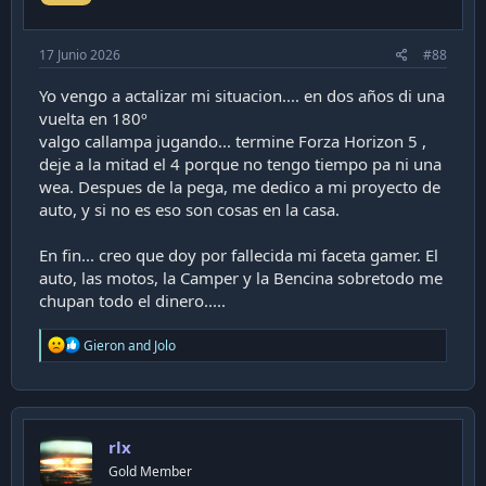
:
innecesariamente en algo que ya no me apasiona,
pero que me sigue amarrado.
17 Junio 2026
#88
Voy a ser claro, y extenso:
Yo vengo a actalizar mi situacion.... en dos años di una
vuelta en 180º
- En 2004-2005 ya incluso me ganaba sus moneditas
valgo callampa jugando... termine Forza Horizon 5 ,
haciendo pitutos, entré a trabajar en un par de
deje a la mitad el 4 porque no tengo tiempo pa ni una
empresas a hacer cosas chicas, y aún tarreaba con
wea. Despues de la pega, me dedico a mi proyecto de
gente y jugabamos cosas. Lo normal. Pero, la llama se
auto, y si no es eso son cosas en la casa.
iba apagando... Igual, siempre tuve un buen PC, con
una buena tarjeta de video para la época, que siempre
En fin... creo que doy por fallecida mi faceta gamer. El
sentí que nunca la aproveché porque entraba a los
auto, las motos, la Camper y la Bencina sobretodo me
juegos, los jugaba un rato, después me aburría, y no
chupan todo el dinero.....
terminaba. Así quedaron varios títulos, incluyendo
DOOM 3, que era "la revolución" para la época. Otros
R
Gieron
and
Jolo
e
juegos si los pesqué totalmente, hasta el final, como el
a
Need For Speed Most Wanted (que titulazo). ¿Call Of
c
Duty? Mas o menos.
t
i
rlx
o
n
Gold Member
s