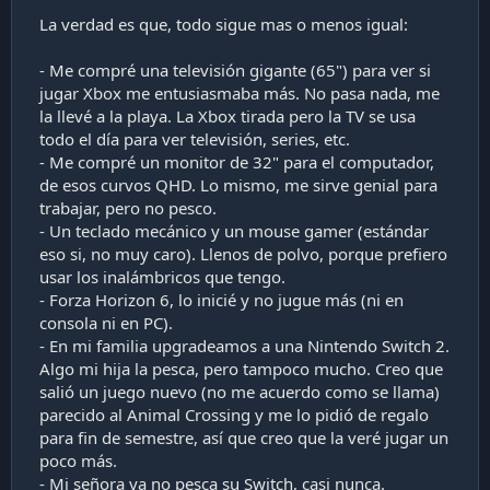
...y esa habría sido el fin de la historia para cualquier
La verdad es que, todo sigue mas o menos igual:
adulto responsable que hubiese dicho
"hasta aqui
nomas llego, es momento de madurar - los juegos
- Me compré una televisión gigante (65") para ver si
son para los niños, además TU no juegas, nunca
jugar Xbox me entusiasmaba más. No pasa nada, me
has jugado de adulto, simplemente te cuesta
la llevé a la playa. La Xbox tirada pero la TV se usa
soltar el elástico".
todo el día para ver televisión, series, etc.
- Me compré un monitor de 32" para el computador,
Pero no, seguí con lo mismo. Siempre tuve, por los
de esos curvos QHD. Lo mismo, me sirve genial para
siguientes años, un notebook razonablemente
trabajar, pero no pesco.
'potente', "por si acaso", incluso aunque nunca jugue
- Un teclado mecánico y un mouse gamer (estándar
nada relevante. En otras palabras, siempre un
eso si, no muy caro). Llenos de polvo, porque prefiero
"notebook con tarjeta dedicada, aunque esta
usar los inalámbricos que tengo.
descansara, y sufriera con la duración de la batería".
- Forza Horizon 6, lo inicié y no jugue más (ni en
Igual, por ahí por 2017-2018 apareció el Quake
consola ni en PC).
Champions, y lo instalé y reviví ciertas etapas de
- En mi familia upgradeamos a una Nintendo Switch 2.
gloria... offline porque no se puede jugar en linea.
Algo mi hija la pesca, pero tampoco mucho. Creo que
También aparecieron los Forza Horizon, etc.
salió un juego nuevo (no me acuerdo como se llama)
parecido al Animal Crossing y me lo pidió de regalo
Toda esta tendencia siguó, incluso entrando la
para fin de semestre, así que creo que la veré jugar un
pandemia, cuando mi hija pequeña ya tenía 5 o 6
poco más.
años.
- Mi señora ya no pesca su Switch, casi nunca.