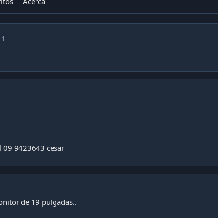
itos
Acerca
11
al 09 9423643 cesar
onitor de 19 pulgadas..