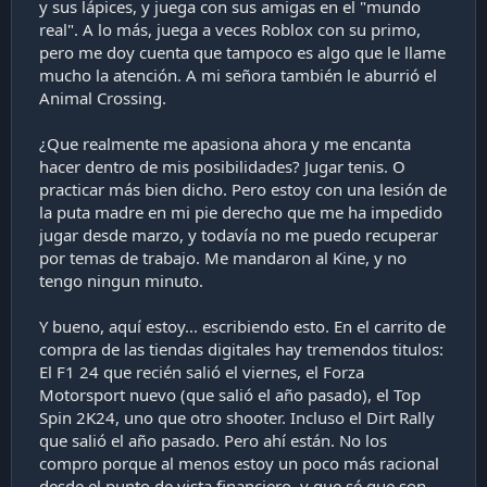
y sus lápices, y juega con sus amigas en el "mundo
real". A lo más, juega a veces Roblox con su primo,
pero me doy cuenta que tampoco es algo que le llame
mucho la atención. A mi señora también le aburrió el
Animal Crossing.
¿Que realmente me apasiona ahora y me encanta
hacer dentro de mis posibilidades? Jugar tenis. O
practicar más bien dicho. Pero estoy con una lesión de
la puta madre en mi pie derecho que me ha impedido
jugar desde marzo, y todavía no me puedo recuperar
por temas de trabajo. Me mandaron al Kine, y no
tengo ningun minuto.
Y bueno, aquí estoy... escribiendo esto. En el carrito de
compra de las tiendas digitales hay tremendos titulos:
El F1 24 que recién salió el viernes, el Forza
Motorsport nuevo (que salió el año pasado), el Top
Spin 2K24, uno que otro shooter. Incluso el Dirt Rally
que salió el año pasado. Pero ahí están. No los
compro porque al menos estoy un poco más racional
desde el punto de vista financiero, y que sé que son