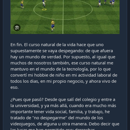
En fin. El curso natural de la vida hace que uno
supuestamente se vaya despegando: de que afuera
hay un mundo de verdad. Por supuesto, al igual que
muchos de nosotros también, ese curso natural me
mantuvo en el mundo de la tecnología, por lo que
convertí mi hobbie de niño en mi actividad laboral de
todos los dias, en mi propio negocio, y ahora vivo de
eso.
¿Pues que pasó? Desde que salí del colegio y entre a
la universidad, y ya más allá, cuando era mucho más
importante tener vida social, familia, y trabajo, he
tratado de "no despegarme" del mundo de los
videojuegos, de alguna u otra manera. Debo decir que
las lucas me han permitido eso: derrochar