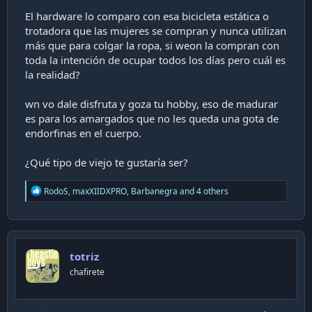
El hardware lo comparo con esa bicicleta estática o
trotadora que las mujeres se compran y nunca utilizan
más que para colgar la ropa, si weon la compran con
toda la intención de ocupar todos los días pero cuál es
la realidad?
wn vo dale disfruta y goza tu hobby, eso de madurar
es para los amargados que no les queda una gota de
endorfinas en el cuerpo.
¿Qué tipo de viejo te gustaría ser?
R
RodoS
,
maxXIIDXPRO
,
Barbanegra
and 4 others
e
a
c
t
i
totriz
o
n
chafirete
s
: