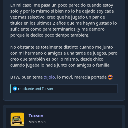
En mi caso, me pasa un poco parecido cuando estoy
solo y por lo mismo si bien no lo he dejado soy cada
vez mas selectivo, creo que he jugado un par de
titulos en los ultimos 2 años que me hayan gustado lo
suficiente como para terminarlos (y me demoro
porque le dedico poco tiempo tambien).
No obstante es totalmente distinto cuando me junto
con mi hermano o amigos a una tarde de juegos, pero
creo que también es por lo mismo, desde chico
cuando jugaba lo hacia junto con amigos o familia.
BTW, buen tema
@Jolo
, lo moví, merecia portada
R
replikante
and
Tucson
e
a
c
t
i
Tucson
o
n
Moin Moin!
s