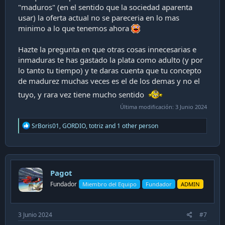
"maduros" (en el sentido que la sociedad aparenta
usar) la oferta actual no se pareceria en lo mas
minimo a lo que tenemos ahora
Hazte la pregunta en que otras cosas innecesarias e
inmaduras te has gastado la plata como adulto (y por
lo tanto tu tiempo) y te daras cuenta que tu concepto
de madurez muchas veces es el de los demas y no el
tuyo, y rara vez tiene mucho sentido
Última modificación:
3 Junio 2024
R
SrBoris01
,
GORDIO
,
totriz
and 1 other person
e
a
c
t
i
Pagot
o
n
Fundador
Miembro del Equipo
Fundador
ADMIN
s
:
3 Junio 2024
#7