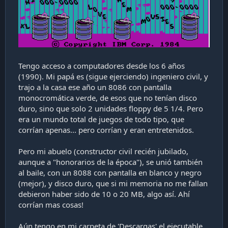
a
c
i
ó
n
Tengo acceso a computadores desde los 6 años
(1990). Mi papá es (sigue ejerciendo) ingeniero civil, y
trajo a la casa ese año un 8086 con pantalla
monocromática verde, de esos que no tenían disco
duro, sino que solo 2 unidades floppy de 5 1/4. Pero
era un mundo total de juegos de todo tipo, que
corrían apenas... pero corrían y eran entretenidos.
Pero mi abuelo (constructor civil recién jubilado,
aunque a "honorarios de la época"), se unió también
al baile, con un 8088 con pantalla en blanco y negro
(mejor), y disco duro, que si mi memoria no me fallan
debieron haber sido de 10 o 20 MB, algo así. Ahí
corrían mas cosas!
Aún tengo en mi carpeta de 'Descargas' el ejecutable