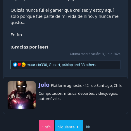
Quizás nunca fui el gamer que creí ser, y estoy aquí
solo porque fue parte de mi vida de niño, y nunca me
gustó...
En fin.
¡Gracias por leer!
Última modificación:
3 Junio 2024
R
mauricio330
,
Gupari
,
p4blop
and 33 others
e
a
c
W
t
Jolo
Platform agnostic
·
42
·
de
Santiago, Chile
i
r
o
Computación, música, deportes, videojuegos,
i
n
automóviles.
t
s
t
:
e
n
b
y
Last
1 of 5
Siguiente