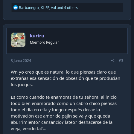
R
Barbanegra
,
KLiFF
,
Axl
and 4 others
e
a
c
t
i
kuriru
o
n
Miembro Regular
s
:
3 Junio 2024
#3
Wn yo creo que es natural lo que piensas claro que
extrañas esa sensación de obsesión que te producían
los juegos.
Es como cuando te enamoras de tu señora, al inicio
todo bien enamorado como un cabro chico piensas
todo el día en ella y luego después decae la
motivación ese amor de pajín se va y que queda
aburrimiento? cansancio? lateo? deshacerse de la
vieja, venderla?...