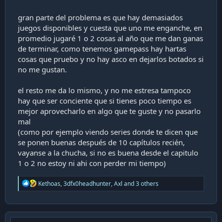
gran parte del problema es que hay demasiados
juegos disponibles y cuesta que uno me enganche, en
promedio jugaré 1 o 2 cosas al año que me dan ganas
de terminar, como tenemos gamepass hay hartas
cosas que pruebo y no hay asco en dejarlos botados si
no me gustan.
el resto me da lo mismo, y no me estresa tampoco
hay que ser conciente que si tienes poco tiempo es
mejor aprovecharlo en algo que te guste y no pasarlo
mal
(como por ejemplo viendo series donde te dicen que
se ponen buenas después de 10 capítulos recién,
vayanse a la chucha, si no es buena desde el capitulo
1 o 2 no estoy ni ahi con perder mi tiempo)
R
Kethoas
,
3dfx0headhunter
,
Axl
and 3 others
e
a
c
t