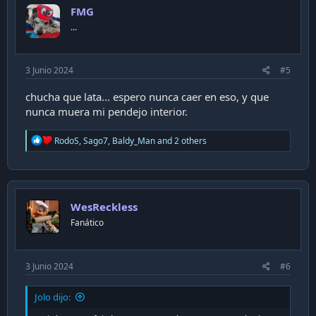
i
FMG
o
n
...
s
:
3 Junio 2024
#5
chucha que lata... espero nunca caer en eso, y que
nunca muera mi pendejo interior.
R
RodoS
,
Sago7
,
Baldy_Man
and 2 others
e
a
c
t
i
WesReckless
o
n
Fanático
s
:
3 Junio 2024
#6
Jolo dijo: