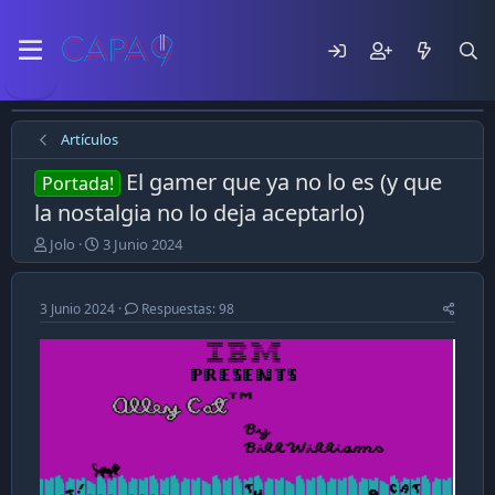
Artículos
El gamer que ya no lo es (y que
Portada!
la nostalgia no lo deja aceptarlo)
E
F
Jolo
3 Junio 2024
m
e
p
c
e
h
3 Junio 2024
Respuestas: 98
z
a
ó
d
e
e
l
p
t
u
e
b
m
l
a
i
c