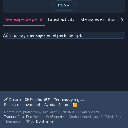
FIND
Mensajes de perfil
Latest activity
Mensajes escritos
Ace
Aún no hay mensajes en el perfil de hpf.
Oscuro
Español (ES)
Términos y reglas
Política de privacidad
Ayuda
Inicio
R
S
®
Community platform by XenForo
© 2010-2022 XenForo Ltd.
S
Traducción al Español por XenSoporte.
|
Media embeds via s9e/MediaSites
Theming with
by:
DohTheme