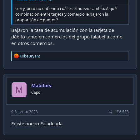
sorry, pero no entiendo cuál es el nuevo cambio. A qué
combinación entre tarjeta y comercio le bajaron la
proporción de puntos?
Bajaron la taza de acumulación con la tarjeta de
débito tanto en comercios del grupo falabella como
en otros comercios.
R
KobeBryant
e
a
c
t
i
Makilais
o
M
n
Capo
s
:
9 Febrero 2023
#8.533
Fuiste bueno Faladeuda