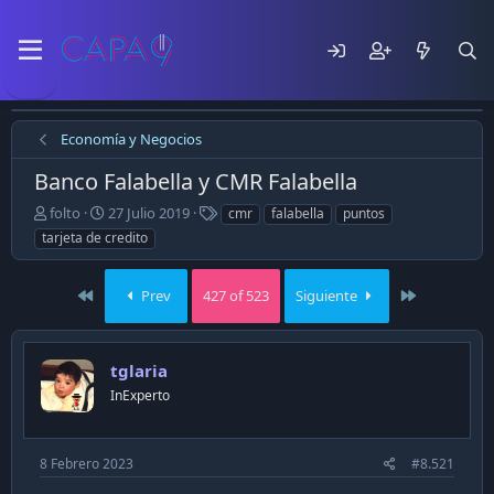
Economía y Negocios
Banco Falabella y CMR Falabella
E
F
T
folto
27 Julio 2019
cmr
falabella
puntos
m
e
a
tarjeta de credito
p
c
g
e
h
s
z
a
First
Last
Prev
427 of 523
Siguiente
ó
d
e
e
l
p
tglaria
t
u
e
b
InExperto
m
l
a
i
c
8 Febrero 2023
#8.521
a
c