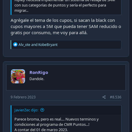
con sus categorías de puntos y sería el perfecto para
migrar...
Agrégale el tema de los cupos, si sacan la black con
cupos mayores a 5M que pueda tener SAM reducido o
gratis por consumo, me voy para allá.
R
Alv_ote
and
KobeBryant
e
a
c
t
i
RonRigo
o
n
Dandole.
s
:
9 Febrero 2023
#8.536
JavierZec dijo:
Parece broma, pero es real.... Nuevos terminos y
condiciones al programa de CMR Puntos...!
A contar del 01 de marzo 2023.