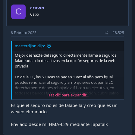
crawn
C
Capo
8 Febrero 2023
#8.525
masterdjinn dijo:
Mejor deshazte del seguro directamente llama a seguros
faladeuda o lo desactivas en la opción seguros de la web
privada.
Lo de la LC, las 6 Lucas se pagan 1 vez al año pero igual
puedes renunciar al seguro y si no quieres ocupar la LC
derechamente debes rebajarla a $1 con un ejecutivo, en
todos los bancos la LC tiene la misma función, cubrir saldo
Haz clic para expandir...
cuando no tienes, para eso sirve...
Es que el seguro no es de falabella y creo que es un
weveo eliminarlo.
Enviado desde mi HMA-L29 mediante Tapatalk