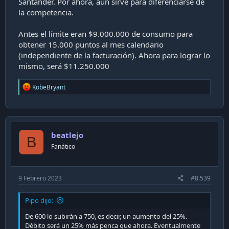
Santander. Por ahora, aún sirve para diferenciarse de
la competencia.
Antes el límite eran $9.000.000 de consumo para
obtener 15.000 puntos al mes calendario
(independiente de la facturación). Ahora para lograr lo
mismo, será $11.250.000
R
KobeBryant
e
a
c
t
i
beatlejo
o
B
n
Fanático
s
:
9 Febrero 2023
#8.539
Pipo dijo:
De 600 lo subirán a 750, es decir, un aumento del 25%.
Débito será un 25% más penca que ahora. Eventualmente