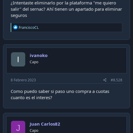
¿Intentaste eliminarlo por la plataforma "me quiero
salir" del sernac? Ahí tienen un apartado para eliminar
seguros
R
FranciscoCL
e
a
c
t
i
ivanoko
o
n
Capo
s
:
8 Febrero 2023
#8.528
Como puedo saber si paso uno compra a cuotas
cuanto es el interes?
Juan Carlos82
J
Capo