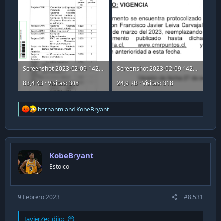
Screenshot 2023-02-09 142310.png
Screenshot 2023-02-09 142353.png
83,4 KB · Visitas: 308
24,9 KB · Visitas: 318
R
hernanm
and
KobeBryant
e
a
c
t
i
KobeBryant
o
n
Estoico
s
:
9 Febrero 2023
#8.531
JavierZec dijo: