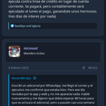
ejecuta contra linea de credito en lugar de cuenta
corriente. Se pagará, pero contablemente será
ejecutado el lunes el pago, ganandote unos hermosos
tres días de interes por nada)
R
beatlejo
and
tglaria
e
a
c
t
i
nicuuut
o
n
Miembro Activo
s
:
8 Febrero 2023
#8.523
Moami89 dijo:
Inscribí un adicional por WhatsApp, me llegó el correo y el
ejecutivo me confirmó que estaba listo. Pero ese día
revisaba por la app y web y no me aparecía nada. Hablé
nuevamente y me dijeron que debía esperar 48 horas para
que se activara el adicional, pero a pasado casi una semana