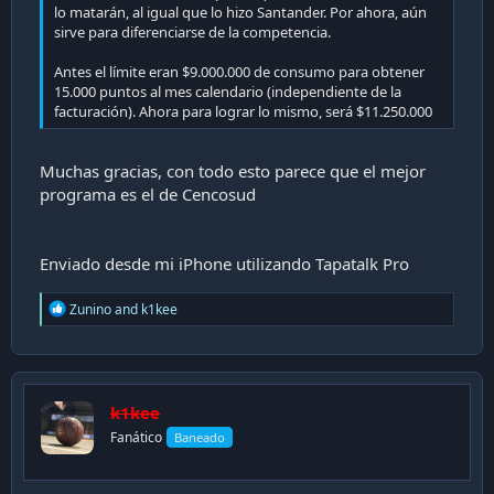
lo matarán, al igual que lo hizo Santander. Por ahora, aún
sirve para diferenciarse de la competencia.
Antes el límite eran $9.000.000 de consumo para obtener
15.000 puntos al mes calendario (independiente de la
facturación). Ahora para lograr lo mismo, será $11.250.000
Muchas gracias, con todo esto parece que el mejor
programa es el de Cencosud
Enviado desde mi iPhone utilizando Tapatalk Pro
R
Zunino
and
k1kee
e
a
c
t
i
k1kee
o
n
Fanático
Baneado
s
: