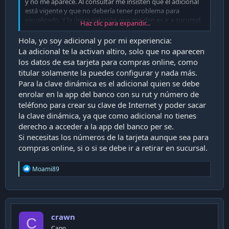
y no me aparece. Al consultar me insisten que el adicional
está vigente y que no debería tener problema para
visualizarlo. Y la única solución que me dan es ir a sucursal,
Haz clic para expandir...
cosa imposible para mí en estos momentos.
¿En qué parte de app o web debería aparecer?
Hola, yo soy adicional y por mi experiencia:
¿El adicional con que datos debe iniciar sesión en la app
La adicional te la activan altiro, solo que no aparecen
para acceder a su clave dinámica?
los datos de esa tarjeta para compras online, como
titular solamente la puedes configurar y nada más.
Para la clave dinámica es el adicional quien se debe
enrolar en la app del banco con su rut y número de
teléfono para crear su clave de Internet y poder sacar
la clave dinámica, ya que como adicional no tienes
derecho a acceder a la app del banco per se.
Si necesitas los números de la tarjeta aunque sea para
compras online, si o si se debe ir a retirar en sucursal.
R
Moami89
e
a
c
t
i
crawn
o
C
n
Capo