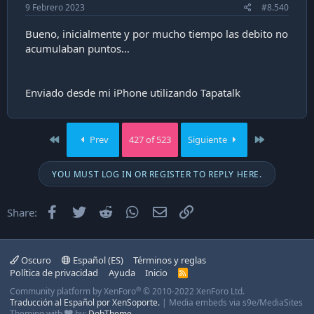
9 Febrero 2023
#8.540
Bueno, inicialmente y por mucho tiempo las debito no
acumulaban puntos…
Enviado desde mi iPhone utilizando Tapatalk
First
Last
Prev
427 of 523
Siguiente
YOU MUST LOG IN OR REGISTER TO REPLY HERE.
Facebook
Twitter
Reddit
WhatsApp
Email
Enlace
Share:
Oscuro
Español (ES)
Términos y reglas
Política de privacidad
Ayuda
Inicio
R
S
®
Community platform by XenForo
© 2010-2022 XenForo Ltd.
S
Traducción al Español por XenSoporte.
|
Media embeds via s9e/MediaSites
Theming with
by:
DohTheme