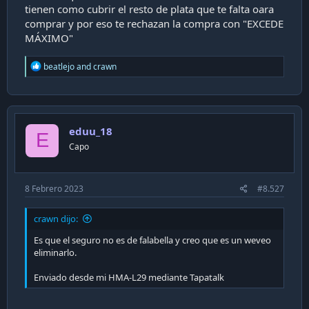
tienen como cubrir el resto de plata que te falta oara
comprar y por eso te rechazan la compra con "EXCEDE
MÁXIMO"
R
beatlejo
and
crawn
e
a
c
t
i
eduu_18
o
E
n
Capo
s
:
8 Febrero 2023
#8.527
crawn dijo:
Es que el seguro no es de falabella y creo que es un weveo
eliminarlo.
Enviado desde mi HMA-L29 mediante Tapatalk