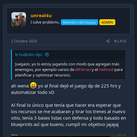
unreal4u
I solve problems.
Miembro del Equipo
ADMIN
2 Octubre 2025
#2.418
le hu@sito dijo:
Juegazo, yo lo estoy jugando con mods que agregan más
enemigos, por ejemplo varios de
MFerrari
y el
Helmod
para
planificar y optimizar recursos.
ah wena
yo al final dejé el juego dp de 225 hrs y
automatizar todo xD
Al final lo único que tenía que hacer era esperar que
los recursos se me acabaran y tirar los trenes al nuevo
sitio, tenía 3 bases listas con defensa y todo basado en
blueprints así que bueno, cumplí mi objetivo jajajaj