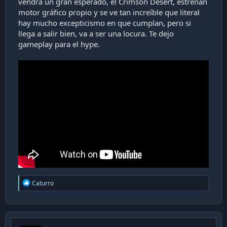
vendrá un gran esperado, el Crimson Desert, estrenan
motor gráfico propio y se ve tan increíble que literal
hay mucho excepticismo en que cumplan, pero si
llega a salir bien, va a ser una locura. Te dejo
gameplay para el hype.
R
Caturro
e
a
c
t
i