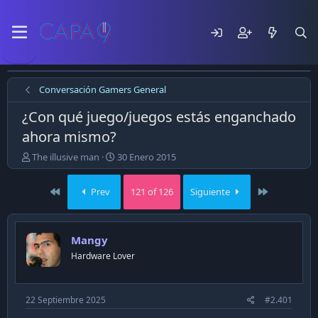
Conversación Gamers General
¿Con qué juego/juegos estás enganchado
ahora mismo?
E
F
The illusive man
30 Enero 2015
m
e
p
c
First
Last
Prev
121 of 126
Siguiente
e
h
z
a
ó
d
e
e
Mangy
l
p
Hardware Lover
t
u
e
b
m
l
a
i
22 Septiembre 2025
#2.401
c