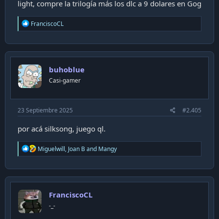
light, compre la trilogía más los dlc a 9 dolares en Gog
R
FranciscoCL
e
a
c
t
i
buhoblue
o
n
Casi-gamer
s
:
23 Septiembre 2025
#2.405
por acá silksong, juego ql.
R
Miguelwill
,
Joan B
and
Mangy
e
a
c
t
i
FranciscoCL
o
n
-_-
s
: