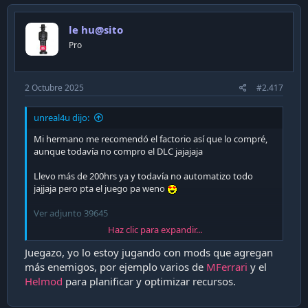
le hu@sito
Pro
2 Octubre 2025
#2.417
unreal4u dijo:
Mi hermano me recomendó el factorio así que lo compré,
aunque todavía no compro el DLC jajajaja
Llevo más de 200hrs ya y todavía no automatizo todo
jajjaja pero pta el juego pa weno
Ver adjunto 39645
Haz clic para expandir...
Saludos.
Juegazo, yo lo estoy jugando con mods que agregan
más enemigos, por ejemplo varios de
MFerrari
y el
Helmod
para planificar y optimizar recursos.