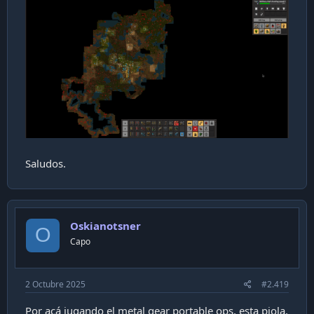
Saludos.
Oskianotsner
O
Capo
2 Octubre 2025
#2.419
Por acá jugando el metal gear portable ops, esta piola,