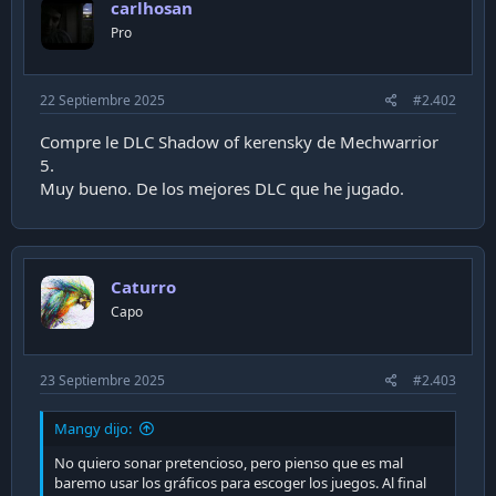
carlhosan
o
n
Pro
s
:
22 Septiembre 2025
#2.402
Compre le DLC Shadow of kerensky de Mechwarrior
5.
Muy bueno. De los mejores DLC que he jugado.
Caturro
Capo
23 Septiembre 2025
#2.403
Mangy dijo:
No quiero sonar pretencioso, pero pienso que es mal
baremo usar los gráficos para escoger los juegos. Al final