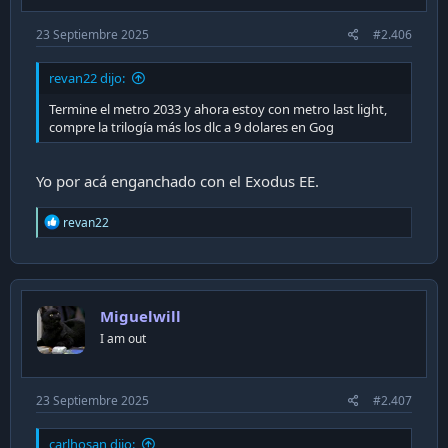
23 Septiembre 2025
#2.406
revan22 dijo:
Termine el metro 2033 y ahora estoy con metro last light,
compre la trilogía más los dlc a 9 dolares en Gog
Yo por acá enganchado con el Exodus EE.
R
revan22
e
a
c
t
i
Miguelwill
o
n
I am out
s
:
23 Septiembre 2025
#2.407
carlhosan dijo: