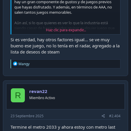
hay un gran componente de gustos y de juegos previos
que hayas disfrutado. Y además, en términos de AAA, no
salen tantos juegos memorables.
Aún así, si lo que quieres es ver lo que la industria está
siendo capaz de hacer, puedes revisar cualquier juego que
Haz clic para expandir...
exprima bien el Unreal Engine 5, puede ser el Black Myth:
Wukong, Stalker 2 y HellBlade 2.
Si es verdad, hay otros factores igual... se ve muy
Otros que se me vienen a la mente que sé que están en
bueno ese juego, no lo tenía en el radar, agregado a la
gamepass serían la campaña del Call of Duty Black Ops 6,
lista de deseos de steam
Doom Dark Ages, Forza Horizon 5.
R
Mangy
Sé que aún no sale, pero para 2026 (primer trimestre)
e
vendrá un gran esperado, el Crimson Desert, estrenan
a
motor gráfico propio y se ve tan increíble que literal hay
c
mucho excepticismo en que cumplan, pero si llega a salir
t
bien, va a ser una locura. Te dejo gameplay para el hype.
i
revan22
o
R
n
Miembro Activo
s
:
23 Septiembre 2025
#2.404
Termine el metro 2033 y ahora estoy con metro last