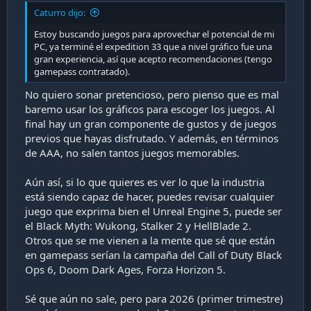
a
Caturro dijo:
c
i
Estoy buscando juegos para aprovechar el potencial de mi
ó
PC, ya terminé el expedition 33 que a nivel gráfico fue una
n
gran experiencia, así que acepto recomendaciones (tengo
gamepass contratado).
No quiero sonar pretencioso, pero pienso que es mal
baremo usar los gráficos para escoger los juegos. Al
final hay un gran componente de gustos y de juegos
previos que hayas disfrutado. Y además, en términos
de AAA, no salen tantos juegos memorables.
Aún así, si lo que quieres es ver lo que la industria
está siendo capaz de hacer, puedes revisar cualquier
juego que exprima bien el Unreal Engine 5, puede ser
el Black Myth: Wukong, Stalker 2 y HellBlade 2.
Otros que se me vienen a la mente que sé que están
en gamepass serían la campaña del Call of Duty Black
Ops 6, Doom Dark Ages, Forza Horizon 5.
Sé que aún no sale, pero para 2026 (primer trimestre)