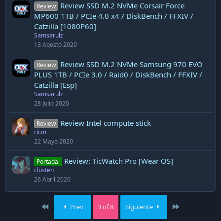
Review SSD M.2 NVMe Corsair Force
Review
MP600 1TB / PCIe 4.0 x4 / DiskBench / FFXIV /
Catzilla [1080P60]
Samsarulz
13 Agosto 2020
Review SSD M.2 NVMe Samsung 970 EVO
Review
PLUS 1TB / PCIe 3.0 / Raid0 / DiskBench / FFXIV /
Catzilla [Esp]
Samsarulz
28 Julio 2020
Review Intel compute stick
Review
ricm
22 Mayo 2020
Review: TicWatch Pro [Wear OS]
Portada!
clusten
26 Abril 2020
First
Last
Prev
3 of 8
Siguiente