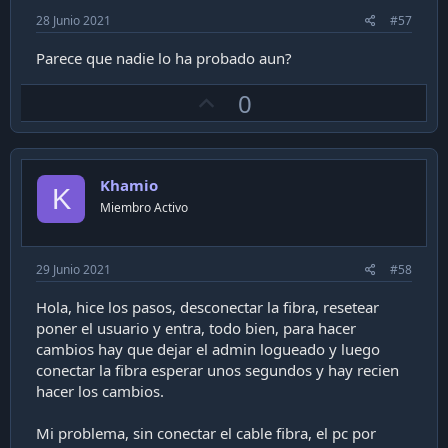
28 Junio 2021
#57
Parece que nadie lo ha probado aun?
U
0
p
v
o
Khamio
t
K
Miembro Activo
e
29 Junio 2021
#58
Hola, hice los pasos, desconectar la fibra, resetear
poner el usuario y entra, todo bien, para hacer
cambios hay que dejar el admin logueado y luego
conectar la fibra esperar unos segundos y hay recien
hacer los cambios.
Mi problema, sin conectar el cable fibra, el pc por