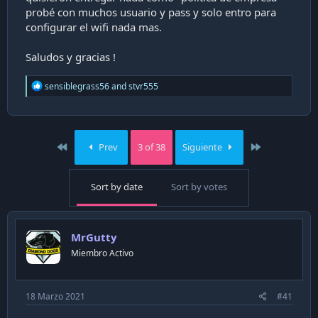
i
probé con muchos usuario y pass y solo entro para
ó
configurar el wifi nada mas.
n
Saludos y gracias !
R
sensiblegrass56
and
stvr555
e
a
c
t
i
First
Last
Prev
3 of 38
Siguiente
o
n
s
Sort by date
Sort by votes
:
MrGutty
Miembro Activo
18 Marzo 2021
#41