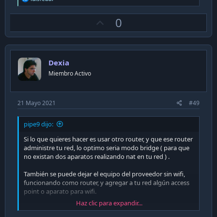
e
a
U
0
c
t
p
i
v
o
n
o
s
Dexia
t
:
Miembro Activo
e
21 Mayo 2021
#49
pipe9 dijo:
Si lo que quieres hacer es usar otro router, y que ese router
administre tu red, lo optimo seria modo bridge ( para que
no existan dos aparatos realizando nat en tu red ) .
También se puede dejar el equipo del proveedor sin wifi,
funcionando como router, y agregar a tu red algún access
point o aparato para wifi.
Haz clic para expandir...
La mayor función de realizar un bridge, es para mayor