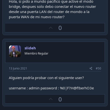
administración, mejor rendimiento ( normalmente los
Hola, si pido a mundo pacifico que active el modo
equipos de proveedor no son buenos haciendo muchas
bridge, despues solo debo conectar el nuevo router
cosas) .
desde una puerta LAN del router de mondo a la
puerta WAN de mi nuevo router?
Recordar que Mundo ( al igual que varios proveedores mas
) , por agotamiento de IPV4, no tienes acceso a una IP
U
0
publica por lo que apertura de puertos de entrada, no
resulta ( tienes una IP compartida con varios usuarios ) .
p
v
o
slideh
t
Miembro Regular
e
13 Junio 2021
#50
Alguien podría probar con el siguiente user?
username : admin password : %0|F?H@f!berhO3e
U
0
p