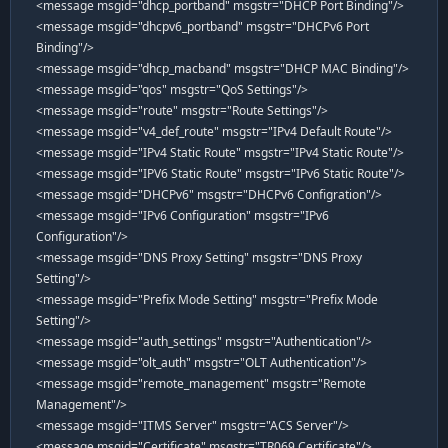
<message msgid="dhcp_portband" msgstr="DHCP Port Binding"/>
<message msgid="dhcpv6_portband" msgstr="DHCPv6 Port
Binding"/>
<message msgid="dhcp_macband" msgstr="DHCP MAC Binding"/>
<message msgid="qos" msgstr="QoS Settings"/>
<message msgid="route" msgstr="Route Settings"/>
<message msgid="v4_def_route" msgstr="IPv4 Default Route"/>
<message msgid="IPv4 Static Route" msgstr="IPv4 Static Route"/>
<message msgid="IPV6 Static Route" msgstr="IPv6 Static Route"/>
<message msgid="DHCPv6" msgstr="DHCPv6 Configration"/>
<message msgid="IPv6 Configuration" msgstr="IPv6
Configuration"/>
<message msgid="DNS Proxy Setting" msgstr="DNS Proxy
Setting"/>
<message msgid="Prefix Mode Setting" msgstr="Prefix Mode
Setting"/>
<message msgid="auth_settings" msgstr="Authentication"/>
<message msgid="olt_auth" msgstr="OLT Authentication"/>
<message msgid="remote_management" msgstr="Remote
Management"/>
<message msgid="ITMS Server" msgstr="ACS Server"/>
<message msgid="Certificate" msgstr="TR069 Certificate"/>