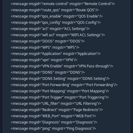
<message msgid="remote control" msgstr="Remote Control"/>
<message msgid="route_qos" msgstr="Route QOS"/>
<message msgid="qos_enable" msgstr="QOS Enable"/>
<message msgid="qos_config" msgstr="QOS Config"/>
<message msgid="acl" msgstr="ACL Settings"/>
<message msgid="wifi acl" msgstr="WIFI ACL Settings"/>
<message msgid="DDOS" msgstr="DDOS"/>
<message msgid="WPS" msgstr="WPS"/>
<message msgid="Application" msgstr="Application"/>
<message msgid="vpn" msgstr="VPN"/>
<message msgid="VPN Enable" msgstr="VPN Pass-through"/>
<message msgid="DDNS" msgstr="DDNS"/>
<message msgid="DDNS Setting" msgstr="DDNS Setting"/>
<message msgid="Port Forwarding" msgstr="Port Forwarding"/>
<message msgid="Port Mapping" msgstr="Port Mapping"/>
<message msgid="Port Trigger" msgstr="Port Triggering"/>
<message msgid="URL_filter" msgstr="URL Filtering"/>
<message msgid="Redirect" msgstr="Page Redirects"/>
<message msgid="WEB_Port" msgstr="WEB Port"/>
<message msgid="Diagnosis" msgstr="Diagnosis"/>
<message msgid="ping" msgstr="Ping Diagnosis"/>