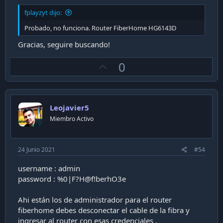
fplayzyt dijo:
Probado, no funciona. Router FiberHome HG6143D
Gracias, seguire buscando!
U
0
p
v
o
Leojavier5
t
Miembro Activo
e
24 Junio 2021
#54
username : admin
password : %0|F?H@f!berhO3e
Ahi están los de administrador para el router
fiberhome debes desconectar el cable de la fibra y
ingresar al router con esas credenciales .