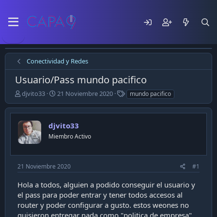
Conectividad y Redes
Usuario/Pass mundo pacifico
E
F
T
djvito33
21 Noviembre 2020
mundo pacifico
m
e
a
p
c
g
e
h
s
djvito33
z
a
ó
Miembro Activo
d
e
e
l
p
t
u
21 Noviembre 2020
#1
e
b
m
l
Hola a todos, alguien a podido conseguir el usuario y
a
i
el pass para poder entrar y tener todos accesos al
c
router y poder configurar a gusto. estos weones no
a
quisieron entregar nada como "politica de empresa"
c