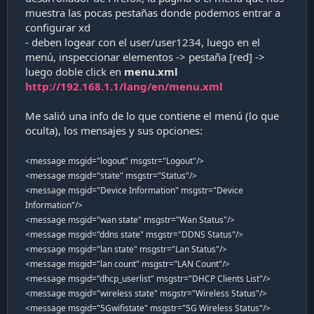
muestra las pocas pestañas donde podemos entrar a
configurar xd
- deben logear con el user/user1234, luego en el
menú, inspeccionar elementos -> pestaña [red] ->
luego doble click en
menu.xml
http://192.168.1.1/lang/en/menu.xml
Me salió una info de lo que contiene el menú (lo que
oculta), los mensajes y sus opciones:
<message msgid="logout" msgstr="Logout"/>
<message msgid="state" msgstr="Status"/>
<message msgid="Device Information" msgstr="Device
Information"/>
<message msgid="wan state" msgstr="Wan Status"/>
<message msgid="ddns state" msgstr="DDNS Status"/>
<message msgid="lan state" msgstr="Lan Status"/>
<message msgid="lan count" msgstr="LAN Count"/>
<message msgid="dhcp_userlist" msgstr="DHCP Clients List"/>
<message msgid="wireless state" msgstr="Wireless Status"/>
<message msgid="5Gwifistate" msgstr="5G Wireless Status"/>