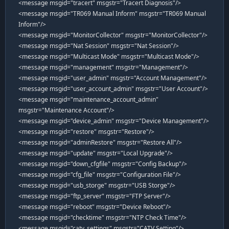
<message msgid="tracert" msgstr="Tracert Diagnosis"/>
<message msgid="TR069 Manual Inform" msgstr="TR069 Manual
Inform"/>
<message msgid="MonitorCollector" msgstr="MonitorCollector"/>
<message msgid="Nat Session" msgstr="Nat Session"/>
<message msgid="Multicast Mode" msgstr="Multicast Mode"/>
<message msgid="management" msgstr="Management"/>
<message msgid="user_admin" msgstr="Account Management"/>
<message msgid="user_account_admin" msgstr="User Account"/>
<message msgid="maintenance_account_admin"
msgstr="Maintenance Account"/>
<message msgid="device_admin" msgstr="Device Management"/>
<message msgid="restore" msgstr="Restore"/>
<message msgid="adminRestore" msgstr="Restore All"/>
<message msgid="update" msgstr="Local Upgrade"/>
<message msgid="down_cfgfile" msgstr="Config Backup"/>
<message msgid="cfg_file" msgstr="Configuration File"/>
<message msgid="usb_storge" msgstr="USB Storge"/>
<message msgid="ftp_server" msgstr="FTP Server"/>
<message msgid="reboot" msgstr="Device Reboot"/>
<message msgid="checktime" msgstr="NTP Check Time"/>
<message msgid="catv_settings" msgstr="CATV Setting"/>