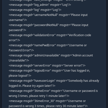
<message msgid="log_admin" msgstr="Log"/>
<message msgid="log" msgstr="Log"/>
<message msgid="uernameNotNull" msgstr="Please input
username!"/>
<message msgid="passwordNotNull" msgstr="Please input
password!"/>
<message msgid="validationError" msgstr="Verification code
error!"/>
<message msgid="namePwdError" msgstr="Username or
Password Error!"/>
<message msgid="adminUnavailable" msgstr="Admin account
Unavailable!"/>
<message msgid="serverError" msgstr="Server error!"/>
<message msgid="logoutError" msgstr="User has logged in,
please logout!"/>
<message msgid="haveuserLogin" msgstr="Somebody has already
logged in. Please try again later!"/>
<message msgid="3timeError" msgstr="Username or password is
wrong 3 times, please retry 1 minute later!"/>
<message msgid="3timeError_30" msgstr="Username or
password is wrong 3 times, please retry 30 minute later!"/>