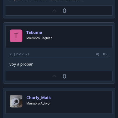
U
0
p
v
o
Takuma
t
T
Miembro Regular
e
25 Junio 2021
#55
voy a probar
U
0
p
v
o
Charly_Maik
t
Miembro Activo
e