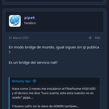
p
v
o
pipe9
t
Fanático
e
31 Marzo 2021
#45
En modo bridge de mundo, igual sigues sin ip publica
?
Es un bridge del servicio nat?
MrGutty dijo:
Hace como 2 meses me instalaron el Fiberhome HG6143D
y el técnico me dice "tuvo suerte, este esta nuevito no es
usado" jajaja....
Y bueno sufro sin la clave de ADMIN tambien...