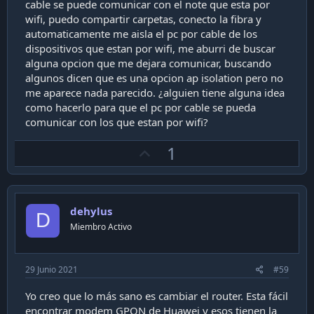
cable se puede comunicar con el note que esta por
wifi, puedo compartir carpetas, conecto la fibra y
automaticamente me aisla el pc por cable de los
dispositivos que estan por wifi, me aburri de buscar
alguna opcion que me dejara comunicar, buscando
algunos dicen que es una opcion ap isolation pero no
me aparece nada parecido. ¿alguien tiene alguna idea
como hacerlo para que el pc por cable se pueda
comunicar con los que estan por wifi?
U
1
p
v
o
dehylus
t
D
Miembro Activo
e
29 Junio 2021
#59
Yo creo que lo más sano es cambiar el router. Esta fácil
encontrar modem GPON de Huawei y esos tienen la