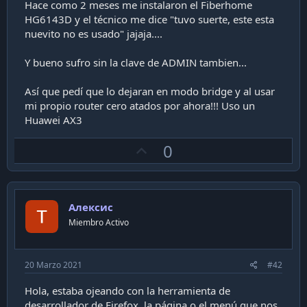
Hace como 2 meses me instalaron el Fiberhome
HG6143D y el técnico me dice "tuvo suerte, este esta
nuevito no es usado" jajaja....
Y bueno sufro sin la clave de ADMIN tambien...
Así que pedí que lo dejaran en modo bridge y al usar
mi propio router cero atados por ahora!!! Uso un
Huawei AX3
U
0
p
v
o
Алексис
t
Miembro Activo
e
20 Marzo 2021
#42
Hola, estaba ojeando con la herramienta de
desarrollador de Firefox, la página o el menú que nos