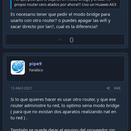
propio router cero atados por ahora!!! Uso un Huawei AX3
Es necesario tener que pedir el modo bridge para
usarlo con otro router? o puedes apagar las wifi y
sacar directo por lan?, cual es la diferencia?
U
0
p
v
o
pipe9
t
Fanático
e
13 Abril 2021
#48
Si lo que quieres hacer es usar otro router, y que ese
router administre tu red, lo optimo seria modo bridge
( para que no existan dos aparatos realizando nat en
tu red ) .
También se puede dejar el equipo del proveedor sin