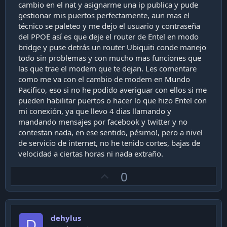
cambio en el nat y asignarme una ip publica y pude
gestionar mis puertos perfectamente, aun mas el
técnico se paleteo y me dejo el usuario y contraseña
del PPOE así es que deje el router de Entel en modo
bridge y puse detrás un router Ubiquiti conde manejo
todo sin problemas y con mucho mas funciones que
las que trae el modem que te dejan. Les comentare
como me va con el cambio de modem en Mundo
Pacifico, eso si no he podido averiguar con ellos si me
pueden habilitar puertos o hacer lo que hizo Entel con
mi conexión, ya que llevo 4 dias llamando y
mandando mensajes por facebook y twitter y no
contestan nada, en ese sentido, pésimo!, pero a nivel
de servicio de internet, no he tenido cortes, bajas de
velocidad a ciertas horas ni nada extraño.
U
0
p
v
o
dehylus
t
D