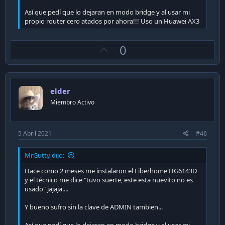
Así que pedí que lo dejaran en modo bridge y al usar mi
propio router cero atados por ahora!!! Uso un Huawei AX3
U
0
p
v
o
elder
t
Miembro Activo
e
5 Abril 2021
#46
MrGutty dijo:
Hace como 2 meses me instalaron el Fiberhome HG6143D
y el técnico me dice "tuvo suerte, este esta nuevito no es
usado" jajaja....
Y bueno sufro sin la clave de ADMIN tambien...
Así que pedí que lo dejaran en modo bridge y al usar mi