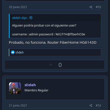
20 Junio 2021
#52
slideh dijo:
Alguien podría probar con el siguiente user?
username : admin password : %0|F?H@f!berhO3e
Probado, no funciona. Router FiberHome HG6143D
R
slideh
e
a
U
0
c
t
p
i
v
o
n
o
s
slideh
t
:
Miembro Regular
e
21 Junio 2021
#53