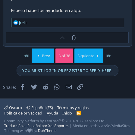
Espero haberlos ayudado en algo.
R
Jcelis
e
a
U
0
c
t
p
i
v
o
First
Last
Prev
3 of 38
Siguiente
n
o
s
t
:
YOU MUST LOG IN OR REGISTER TO REPLY HERE.
e
Facebook
Twitter
Reddit
WhatsApp
Email
Enlace
Share:
Oscuro
Español (ES)
Términos y reglas
Política de privacidad
Ayuda
Inicio
R
S
®
Community platform by XenForo
© 2010-2022 XenForo Ltd.
S
Traducción al Español por XenSoporte.
|
Media embeds via s9e/MediaSites
Theming with
by:
DohTheme