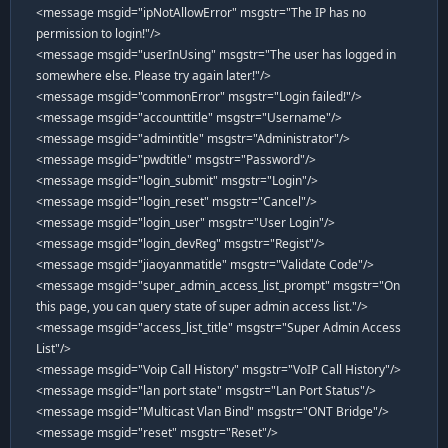
<message msgid="ipNotAllowError" msgstr="The IP has no
permission to login!"/>
<message msgid="userInUsing" msgstr="The user has logged in
somewhere else. Please try again later!"/>
<message msgid="commonError" msgstr="Login failed!"/>
<message msgid="accounttitle" msgstr="Username"/>
<message msgid="admintitle" msgstr="Administrator"/>
<message msgid="pwdtitle" msgstr="Password"/>
<message msgid="login_submit" msgstr="Login"/>
<message msgid="login_reset" msgstr="Cancel"/>
<message msgid="login_user" msgstr="User Login"/>
<message msgid="login_devReg" msgstr="Regist"/>
<message msgid="jiaoyanmatitle" msgstr="Validate Code"/>
<message msgid="super_admin_access_list_prompt" msgstr="On
this page, you can query state of super admin access list."/>
<message msgid="access_list_title" msgstr="Super Admin Access
List"/>
<message msgid="Voip Call History" msgstr="VoIP Call History"/>
<message msgid="lan port state" msgstr="Lan Port Status"/>
<message msgid="Multicast Vlan Bind" msgstr="ONT Bridge"/>
<message msgid="reset" msgstr="Reset"/>