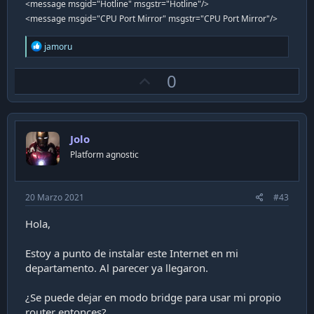
<message msgid="Hotline" msgstr="Hotline"/>
<message msgid="CPU Port Mirror" msgstr="CPU Port Mirror"/>
R
jamoru
e
a
U
0
c
t
p
i
v
o
n
o
s
Jolo
t
:
Platform agnostic
e
20 Marzo 2021
#43
Hola,
Estoy a punto de instalar este Internet en mi
departamento. Al parecer ya llegaron.
¿Se puede dejar en modo bridge para usar mi propio
router entonces?