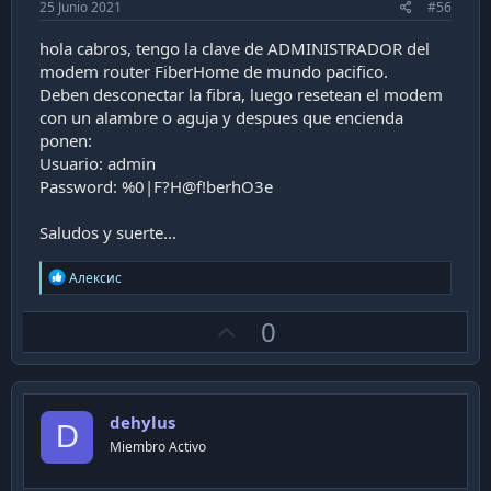
25 Junio 2021
#56
hola cabros, tengo la clave de ADMINISTRADOR del
modem router FiberHome de mundo pacifico.
Deben desconectar la fibra, luego resetean el modem
con un alambre o aguja y despues que encienda
ponen:
Usuario: admin
Password: %0|F?H@f!berhO3e
Saludos y suerte...
R
Алексис
e
a
U
0
c
t
p
i
v
o
n
o
s
dehylus
t
D
:
Miembro Activo
e