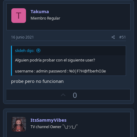
v
o
Takuma
t
T
Miembro Regular
e
16 Junio 2021
#51
slideh dijo:
Alguien podría probar con el siguiente user?
username : admin password : %0|F?H@f!berhO3e
probe pero no funcionan
U
0
p
v
o
ItsSammyVibes
t
TV channel Owner ¯\_(ツ)_/¯
e