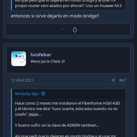
propio router cero atados por ahora!!! Uso un Huawei AX3
entonces si sirve dejarlo en modo bridge?
U
0
p
v
o
luisfebar
t
Weno pa la Chela :D
e
12 Abril 2021
#47
MrGutty dijo:
Hace como 2 meses me instalaron el Fiberhome HG6143D
y el técnico me dice "tuvo suerte, este esta nuevito no es
usado" jajaja....
Y bueno sufro sin la clave de ADMIN tambien...
Así que pedí que lo dejaran en modo bridge y al usar mi