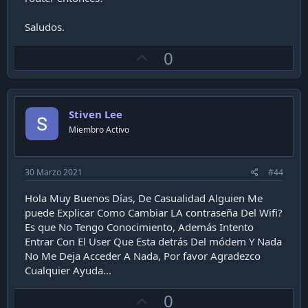
Saludos.
U
0
p
v
o
Stiven Lee
t
Miembro Activo
e
30 Marzo 2021
#44
Hola Muy Buenos Días, De Casualidad Alguien Me
puede Explicar Como Cambiar LA contraseña Del Wifi?
Es que No Tengo Conocimiento, Además Intento
Entrar Con El User Que Esta detrás Del módem Y Nada
No Me Deja Acceder A Nada, Por favor Agradezco
Cualquier Ayuda...
U
0