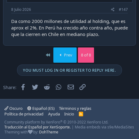
8 Julio 2026
#147
Da como 2000 millones de utilidad al holding, que es
aprox el 2%. En Perú ha crecido año contra año, puede
que la cierren en Chile en mediano plazo.
First
Prev
8 of 8
YOU MUST LOG IN OR REGISTER TO REPLY HERE.
Facebook
Twitter
Reddit
WhatsApp
Email
Enlace
Share:
Oscuro
Español (ES)
Términos y reglas
Política de privacidad
Ayuda
Inicio
R
S
®
Community platform by XenForo
© 2010-2022 XenForo Ltd.
S
Traducción al Español por XenSoporte.
|
Media embeds via s9e/MediaSites
Theming with
by:
DohTheme