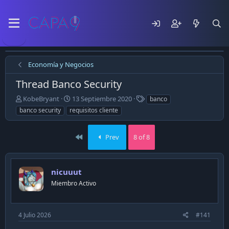
Economía y Negocios
Thread Banco Security
E
F
T
KobeBryant
13 Septiembre 2020
banco
m
e
a
banco security
requisitos cliente
p
c
g
e
h
s
z
a
First
Prev
8 of 8
ó
d
e
e
l
p
nicuuut
t
u
e
b
Miembro Activo
m
l
a
i
c
4 Julio 2026
#141
a
c