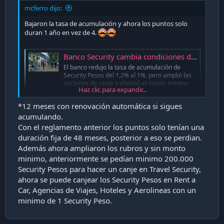
i
mcferro dijo:
ó
Bajaron la tasa de acumulación y ahora los puntos solo
n
duran 1 año en vez de 4.
Banco Security cambia condiciones de su programa "Security Pesos"
El banco redujo la tasa de acumulación de
Security Pesos del 1,2% al 1%, pero amplió las
opciones de canje y eliminó el monto mínimo
Haz clic para expandir...
para usar los puntos acumulados.
chocale.cl
*12 meses con renovación automática si sigues
acumulando.
Con el reglamento anterior los puntos solo tenían una
duración fija de 48 meses, posterior a eso se perdian.
Además ahora ampliaron los rubros y sin monto
minimo, anteriormente se pedían minimo 200.000
Security Pesos para hacer un canje en Travel Security,
ahora se puede canjear los Security Pesos en Rent a
Car, Agencias de Viajes, Hoteles y Aerolineas con un
minimo de 1 Security Peso.