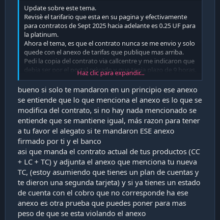
Update sobre este tema.
Revisè el tarifario que esta en su pagina y efectivamente
para contratos de Sept 2025 hacia adelante es 0.25 UF para
la platinum.
Ahora el tema, es que el contrato nunca se me envio y solo
quede con el anexo de tarifas que publique mas arriba.
Pedi la copia del contrato via callcentre y me indicaron que
debia ser por el portal privado y que tenia plazo de 9 horas.
Haz clic para expandir...
Lo pedi el lunes en la mañana, nunca llego nada hasta que
revise ayer y me aparecia cerrado y resuelto. Volvi a llamar
bueno si solo te mandaron en un principio ese anexo
y me indicaban que quizas estaba en Spam y blablabla. les
se entiende que lo que menciona el anexo es lo que se
dije que sus encuestas tontas me llegaban sin problema al
modifica del contrato, si no hay nada mencionado se
Inbox, asi que dudo que otras cosas que nunca van a Spam
entiende que se mantiene igual, más razon para tener
lleguen a Spam.
a tu favor el alegato si te mandaron ESE anexo
Cuento corto solicite de nuevo en contrato ayer, y en la
firmado por ti y el banco
noche me llego una confirmación de un ejectuvo que tenia
plazo de resolución hasta el 14 de Mayo.
asi que manda el contrato actual de tus productos (CC
Me llego el mail con los contratos (2) hoy, pero ninguno era
+ LC + TC) y adjunta el anexo que menciona tu nueva
lo que pedi expresamente, el contrato de la apertura de la
TC, (estoy asumiendo que tienes un plan de cuentas y
TC, solo me enviaron el contrato de la CC.
te dieron una segunda tarjeta) y si ya tienes un estado
Revise y el caso aparece cerrado nuevamente. Le respondi
de cuenta con el cobro que no corresponde ha ese
el mail directamente al ejectuvo a ver si reaccionan.
anexo es otra prueba que puedes poner para mas
Una lata tener que pedir por requerimiento, documentos
peso de que se esta violando el anexo