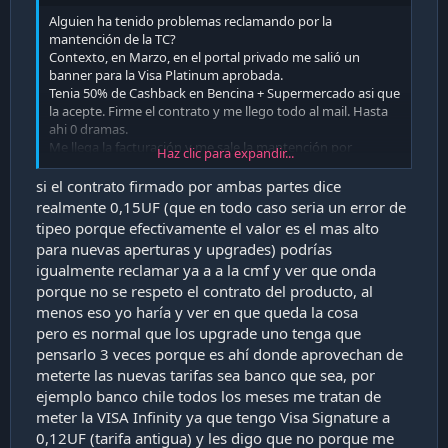
i
Alguien ha tenido problemas reclamando por la
ó
mantención de la TC?
n
Contexto, en Marzo, en el portal privado me salió un
banner para la Visa Platinum aprobada.
Tenia 50% de Cashback en Bencina + Supermercado asi que
la acepte. Firme el contrato y me llego todo al mail. Hasta
ahi 0 dramas.
Me llega la facturación y me sale la mantención por
Haz clic para expandir...
$10.000. Me parecio raro lo alto y revise el contrato.
Efectivamente la mantención segun el contrato firmado
si el contrato firmado por ambas partes dice
que ellos mismos enviaron es es 0,15 UF, un poco mas de 6
realmente 0,15UF (que en todo caso seria un error de
mil pesos.
tipeo porque efectivamente el valor es el mas alto
Llamè al callcenter ayer y segun la ejecutiva, el precio esta
para nuevas aperturas y upgrades) podrías
bien porque es lo que informa la pagina. Y si, efectivamente
igualmente reclamar ya a a la cmf y ver que onda
la pagina indica 0.25 UF de mantención, pero yo le indique
porque no se respeto el contrato del producto, al
entre que yo aperture la tarjeta y hoy tuvo que existir un
alza, pero para clientes nuevos porque nunca se me
menos eso yo haría y ver en que queda la cosa
informó. Ella insistia que el precio informado en la pagina
pero es normal que los upgrade uno tenga que
es el final y no en el contrato.
pensarlo 3 veces porque es ahí donde aprovechan de
Cuento corto, ingresè el reclamo ayer y me llego hoy la
meterte las nuevas tarifas sea banco que sea, por
respuesta:
ejemplo banco chile todos los meses me tratan de
meter la VISA Infinity ya que tengo Visa Signature a
Basicamente, nos pasamos el contrato por la .... xD.
0,12UF (tarifa antigua) y les digo que no porque me