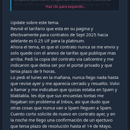
(CC+LC+TC). si tienes las CC gratuitas o básicas sin LC, te
Haz clic para expandir...
cobraran comisión semestral.
Update sobre este tema.
Revisè el tarifario que esta en su pagina y
efectivamente para contratos de Sept 2025 hacia
adelante es 0.25 UF para la platinum.
Ahora el tema, es que el contrato nunca se me envio y
solo quede con el anexo de tarifas que publique mas
arriba. Pedi la copia del contrato via callcentre y me
indicaron que debia ser por el portal privado y que
tenia plazo de 9 horas.
Lo pedi el lunes en la mañana, nunca llego nada hasta
que revise ayer y me aparecia cerrado y resuelto. Volvi
a llamar y me indicaban que quizas estaba en Spam y
blablabla. les dije que sus encuestas tontas me
llegaban sin problema al Inbox, asi que dudo que
otras cosas que nunca van a Spam lleguen a Spam.
Cuento corto solicite de nuevo en contrato ayer, y en
la noche me llego una confirmación de un ejectuvo
que tenia plazo de resolución hasta el 14 de Mayo.