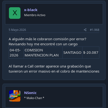
t
i
x-black
o
X
n
Miembro Activo
s
:
5 Mayo 2026
#1.968
A alguién más le cobraron comisión por error?
Revisando hoy me encontré con un cargo
04-05-
COMISION
SANTIAGO
$-20.087
2026
MANTENCION PLAN
Al llamar a Call center aparece una grabación que
tuvieron un error masivo en el cobro de mantenciones
NSonic
* Mako-Chan *