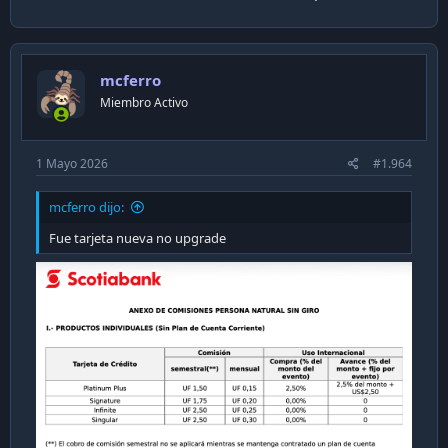
mcferro
Miembro Activo
1 Mayo 2026
#1.964
mcferro dijo:
Fue tarjeta nueva no upgrade