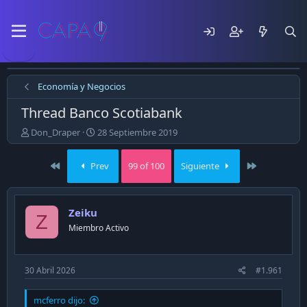
Economía y Negocios
Thread Banco Scotiabank
E
F
Don_Draper
28 Septiembre 2019
m
e
p
c
First
Last
Prev
99 of 100
Siguiente
e
h
z
a
ó
d
e
e
Zeiku
Z
l
p
Miembro Activo
t
u
e
b
m
l
a
i
30 Abril 2026
#1.961
c
a
mcferro dijo:
c