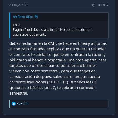
4 Mayo 2026
#1.967
mcferro dijo:
En la
Pagina 2 del doc esta la firma. No tienen de donde
agarrarse legalmente
debes reclamar en la CMF, se hace en línea y adjuntas
el contrato firmado, explicas que no quieren respetar
el contrato, te adelanto que te encontraran la razon y
obligaran al banco a respetarla. una cosa aparte, esas
tarjetas que ofrece el banco por oferta o banner,
vienen con costo semestral, para que tengas en
consideración después, salvo claro, tengas cuenta
corriente tradicional (CC+LC+TC). si tienes las CC
gratuitas o básicas sin LC, te cobraran comisión
semestral.
R
rivz1995
e
a
c