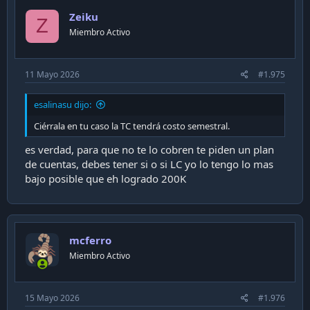
i
Zeiku
o
Z
n
Miembro Activo
s
:
11 Mayo 2026
#1.975
esalinasu dijo:
Ciérrala en tu caso la TC tendrá costo semestral.
es verdad, para que no te lo cobren te piden un plan
de cuentas, debes tener si o si LC yo lo tengo lo mas
bajo posible que eh logrado 200K
mcferro
Miembro Activo
15 Mayo 2026
#1.976