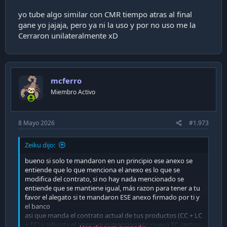
que ellos deberian enviar o tener disponible siempre.
yo tube algo similar con CMR tiempo atras al final
gane yo jajaja, pero ya ni la uso y por no uso me la
Cerraron unilateralmente xD
mcferro
Miembro Activo
8 Mayo 2026
#1.973
Zeiku dijo:
bueno si solo te mandaron en un principio ese anexo se
entiende que lo que menciona el anexo es lo que se
modifica del contrato, si no hay nada mencionado se
entiende que se mantiene igual, más razon para tener a tu
favor el alegato si te mandaron ESE anexo firmado por ti y
el banco
asi que manda el contrato actual de tus productos (CC + LC
+ TC) y adjunta el anexo que menciona tu nueva TC, (estoy