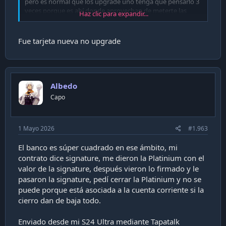
pero es normal que los upgrade uno tenga que pensarlo 3
veces porque es ahí donde aprovechan de meterte las
Haz clic para expandir...
nuevas tarifas sea banco que sea, por ejemplo banco chile
todos los meses me tratan de meter la VISA Infinity ya que
tengo Visa Signature a 0,12UF (tarifa antigua) y les digo
Fue tarjeta nueva no upgrade
que no porque me meterán el nuevo tarifario y entonces
insisten que la tome que tengo mejores beneficios etc etc
(típico cuenteo para que la tomes), pero prefiero
quedarme con mi contrato antiguo por la baja mantención
cuando me preguntan por que la rechazo xD
Albedo
Capo
1 Mayo 2026
#1.963
El banco es súper cuadrado en ese ámbito, mi
contrato dice signature, me dieron la Platinium con el
valor de la signature, después vieron lo firmado y le
pasaron la signature, pedí cerrar la Platinium y no se
puede porque está asociada a la cuenta corriente si la
cierro dan de baja todo.
Enviado desde mi S24 Ultra mediante Tapatalk