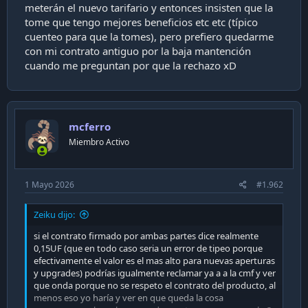
Como procede? Si insisten que el precio de la pagina esta
meterán el nuevo tarifario y entonces insisten que la
por sobre el contrato?
tome que tengo mejores beneficios etc etc (típico
cuenteo para que la tomes), pero prefiero quedarme
con mi contrato antiguo por la baja mantención
cuando me preguntan por que la rechazo xD
mcferro
Miembro Activo
1 Mayo 2026
#1.962
Zeiku dijo:
si el contrato firmado por ambas partes dice realmente
0,15UF (que en todo caso seria un error de tipeo porque
efectivamente el valor es el mas alto para nuevas aperturas
y upgrades) podrías igualmente reclamar ya a a la cmf y ver
que onda porque no se respeto el contrato del producto, al
menos eso yo haría y ver en que queda la cosa