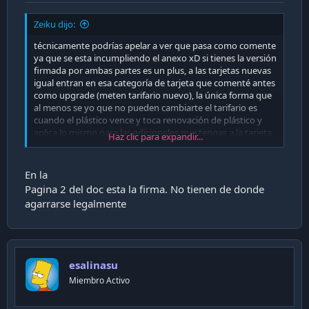
Zeiku dijo:
técnicamente podrías apelar a ver que pasa como comente
ya que se esta incumpliendo el anexo xD si tienes la versión
firmada por ambas partes es un plus, a las tarjetas nuevas
igual entran en esa categoría de tarjeta que comenté antes
como upgrade (meten tarifario nuevo), la única forma que
al menos se yo que no pueden cambiarte el tarifario es
cuando el plástico vence y toca renovación de plástico y
aplica lo mismo para las adicionales que tengas a la tarjeta
Haz clic para expandir...
titular
(
https://www.sernac.cl/portal/607/w3-propertyvalue-
15033.html
)
En la
Pagina 2 del doc esta la firma. No tienen de donde
agarrarse legalmente
esalinasu
Miembro Activo