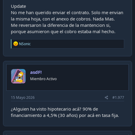
Update
No me han querido enviar el contrato. Solo me envian
la misma hoja, con el anexo de cobros. Nada Mas.
Me reversaron la diferencia de la mantencion si,
porque asumieron que el cobro estaba mal hecho.
R
NSonic
e
a
c
t
i
asdF!
o
n
Miembro Activo
s
:
15 Mayo 2026
#1.977
¿Alguien ha visto hipotecario acá? 90% de
financiamiento a 4,5% (30 años) por acá en tasa fija.