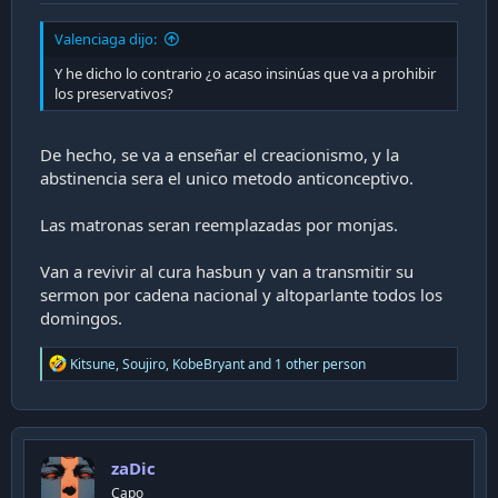
Valenciaga dijo:
Y he dicho lo contrario ¿o acaso insinúas que va a prohibir
los preservativos?
De hecho, se va a enseñar el creacionismo, y la
abstinencia sera el unico metodo anticonceptivo.
Las matronas seran reemplazadas por monjas.
Van a revivir al cura hasbun y van a transmitir su
sermon por cadena nacional y altoparlante todos los
domingos.
R
Kitsune
,
Soujiro
,
KobeBryant
and 1 other person
e
a
c
t
i
zaDic
o
n
Capo