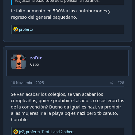
reajustar la edad tope de la pension a 150 años.
te falto aumento en 500% a las contribuciones y
regreso del general baquedano.
R
proferto
e
a
c
t
i
zaDic
o
n
Capo
s
:
18 Noviembre 2025
#28
Se van acabar los colegios, se van acabar los
cumpleaños, quiere prohibir el asado... o esos eran los
de la convención? Bueno da igual es nazi, va prohibir
a las mujeres ir a la playa pq es nazi pero tb canuto,
horrible
R
JeZ
,
proferto
,
TitoHL
and 2 others