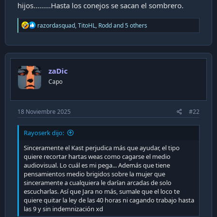
hijos.........Hasta los conejos se sacan el sombrero.
R
razordasquad
,
TitoHL
,
Rodd
and 5 others
e
a
c
t
i
zaDic
o
n
Capo
s
:
18 Noviembre 2025
#22
Rayoserk dijo:
Sinceramente el Kast perjudica más que ayudar, el tipo
quiere recortar hartas weas como cagarse el medio
audiovisual. Lo cuál es mi pega... Además que tiene
pensamientos medio brigidos sobre la mujer que
sinceramente a cualquiera le darían arcadas de solo
escucharlas. Así que Jara no más, sumale que el loco te
quiere quitar la ley de las 40 horas ni cagando trabajo hasta
las 9 y sin indemnización xd