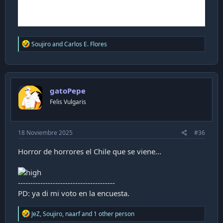
R
Soujiro
and
Carlos E. Flores
e
a
c
t
i
gatoPepe
o
n
Felis Vulgaris
s
:
18 Noviembre 2025
#36
Horror de horrores el Chile que se viene...
---------------------------------------
PD: ya di mi voto en la encuesta.
R
JeZ
,
Soujiro
,
naarf
and 1 other person
e