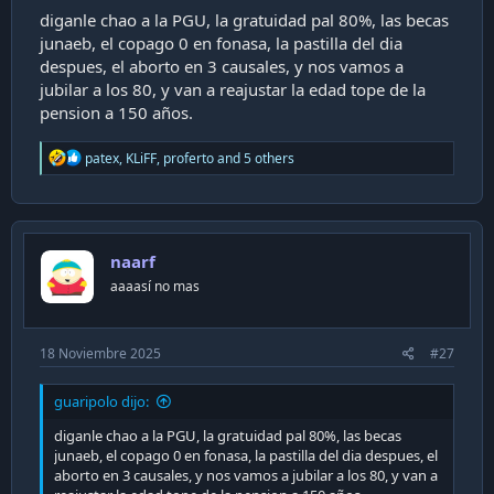
diganle chao a la PGU, la gratuidad pal 80%, las becas
junaeb, el copago 0 en fonasa, la pastilla del dia
despues, el aborto en 3 causales, y nos vamos a
jubilar a los 80, y van a reajustar la edad tope de la
pension a 150 años.
R
patex
,
KLiFF
,
proferto
and 5 others
e
a
c
t
i
naarf
o
n
aaaasí no mas
s
:
18 Noviembre 2025
#27
guaripolo dijo:
diganle chao a la PGU, la gratuidad pal 80%, las becas
junaeb, el copago 0 en fonasa, la pastilla del dia despues, el
aborto en 3 causales, y nos vamos a jubilar a los 80, y van a