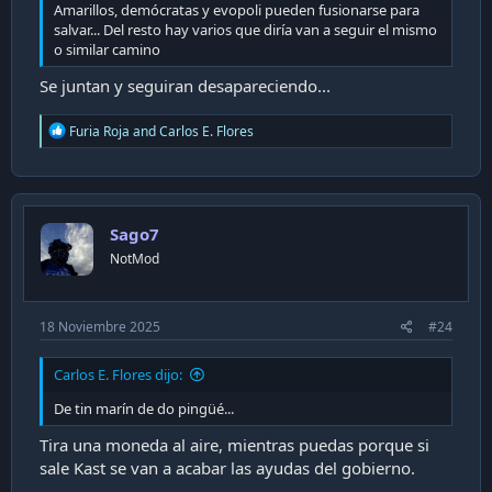
Amarillos, demócratas y evopoli pueden fusionarse para
salvar... Del resto hay varios que diría van a seguir el mismo
o similar camino
Se juntan y seguiran desapareciendo...
R
Furia Roja
and
Carlos E. Flores
e
a
c
t
i
Sago7
o
n
NotMod
s
:
18 Noviembre 2025
#24
Carlos E. Flores dijo:
De tin marín de do pingüé...
Tira una moneda al aire, mientras puedas porque si
sale Kast se van a acabar las ayudas del gobierno.