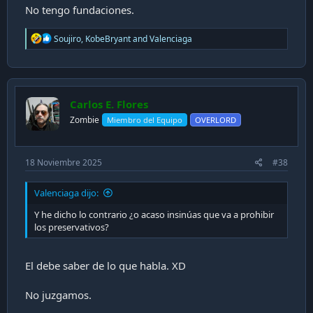
proporcional a que te gusten mucho las vaginas.
No tengo fundaciones.
Puedes fornicar como conejo y no tener hijos.
R
Soujiro
,
KobeBryant
and
Valenciaga
e
a
c
t
i
Carlos E. Flores
o
n
Zombie
Miembro del Equipo
OVERLORD
s
:
18 Noviembre 2025
#38
Valenciaga dijo:
Y he dicho lo contrario ¿o acaso insinúas que va a prohibir
los preservativos?
El debe saber de lo que habla. XD
No juzgamos.