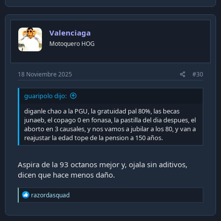
Valenciaga
Motoquero HOG
18 Noviembre 2025
#30
guaripolo dijo:
diganle chao a la PGU, la gratuidad pal 80%, las becas
junaeb, el copago 0 en fonasa, la pastilla del dia despues, el
aborto en 3 causales, y nos vamos a jubilar a los 80, y van a
reajustar la edad tope de la pension a 150 años.
Aspira de la 93 octanos mejor y, ojala sin aditivos,
dicen que hace menos daño.
R
razordasquad
e
a
c