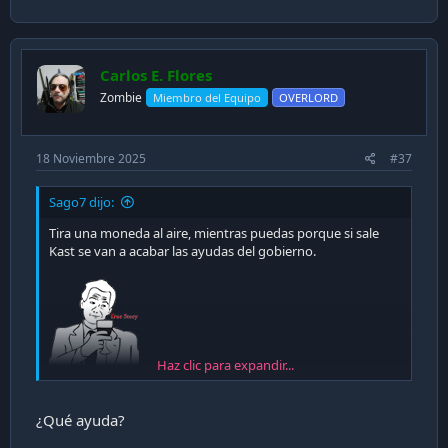
a
c
t
i
Carlos E. Flores
o
n
Zombie
Miembro del Equipo
OVERLORD
s
:
18 Noviembre 2025
#37
Sago7 dijo:
Tira una moneda al aire, mientras puedas porque si sale
Kast se van a acabar las ayudas del gobierno.
Haz clic para expandir...
¿Qué ayuda?
Tener una chorrera de hijos no es directamente