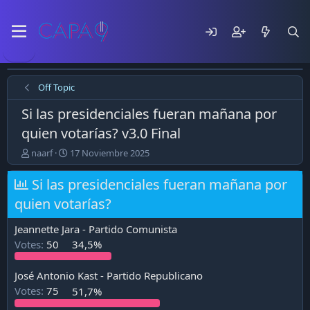
Off Topic
Si las presidenciales fueran mañana por
quien votarías? v3.0 Final
E
F
naarf
17 Noviembre 2025
m
e
p
c
Si las presidenciales fueran mañana por
e
h
quien votarías?
z
a
ó
d
e
e
Jeannette Jara - Partido Comunista
l
p
Votes:
50
34,5%
t
u
e
b
José Antonio Kast - Partido Republicano
m
l
a
i
Votes:
75
51,7%
c