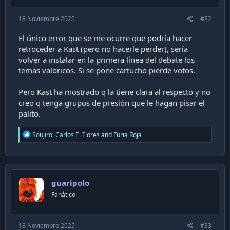
18 Noviembre 2025
#32
El único error que se me ocurre que podría hacer
retroceder a Kast (pero no hacerle perder), sería
volver a instalar en la primera línea del debate los
temas valoricos. Si se pone cartucho pierde votos.
Pero Kast ha mostrado q la tiene clara al respecto y no
creo q tenga grupos de presión que le hagan pisar el
palito.
R
Soujiro
,
Carlos E. Flores
and
Furia Roja
e
a
c
t
i
guaripolo
o
n
Fanático
s
:
18 Noviembre 2025
#33