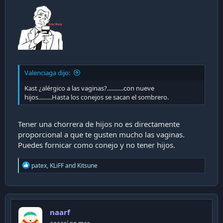
Valenciaga dijo:
Kast ¿alérgico a las vaginas?...........con nueve
hijos.........Hasta los conejos se sacan el sombrero.
Tener una chorrera de hijos no es directamente
proporcional a que te gusten mucho las vaginas.
Puedes fornicar como conejo y no tener hijos.
R
patex
,
KLiFF
and
Kitsune
e
a
c
t
i
naarf
o
n