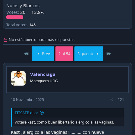
a
Nulos y Blancos
c
Votes:
20
13,8%
i
ó
n
Total voters
145
No está abierto para más respuestas.
First
Last
Prev
2 of 54
Siguiente
Valenciaga
Motoquero HOG
18 Noviembre 2025
#21
EITSAEB dijo:
votaré kast, como buen libertario alérgico a las vaginas.
Kast ¿alérgico a las vaginas?...........con nueve