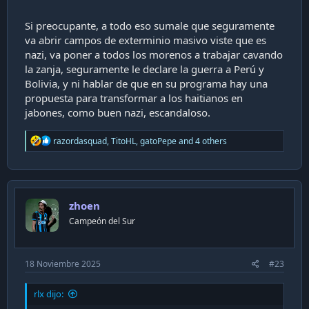
Si preocupante, a todo eso sumale que seguramente
va abrir campos de exterminio masivo viste que es
nazi, va poner a todos los morenos a trabajar cavando
la zanja, seguramente le declare la guerra a Perú y
Bolivia, y ni hablar de que en su programa hay una
propuesta para transformar a los haitianos en
jabones, como buen nazi, escandaloso.
R
razordasquad
,
TitoHL
,
gatoPepe
and 4 others
e
a
c
t
i
zhoen
o
n
Campeón del Sur
s
:
18 Noviembre 2025
#23
rlx dijo: