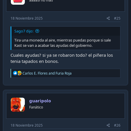
aaaasí no mas
s
:
18 Noviembre 2025
#25
Sago7 dijo:
Tira una moneda al aire, mientras puedas porque si sale
Kast se van a acabar las ayudas del gobierno.
Cuales ayudas? si ya se robaron todo? el piñera los
tenia tapados en bonos.
R
Carlos E. Flores
and
Furia Roja
e
a
c
t
i
guaripolo
o
n
Fanático
s
:
18 Noviembre 2025
#26