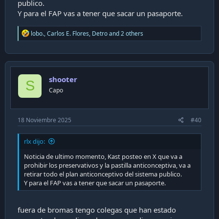
publico.
Y para el FAP vas a tener que sacar un pasaporte.
R
lobo.
,
Carlos E. Flores
,
Detro
and 2 others
e
a
c
t
i
shooter
o
S
n
Capo
s
:
18 Noviembre 2025
#40
rlx dijo:
Noticia de ultimo momento, Kast posteo en X que va a
prohibir los preservativos y la pastilla anticonceptiva, va a
retirar todo el plan anticonceptivo del sistema publico.
Y para el FAP vas a tener que sacar un pasaporte.
fuera de bromas tengo colegas que han estado