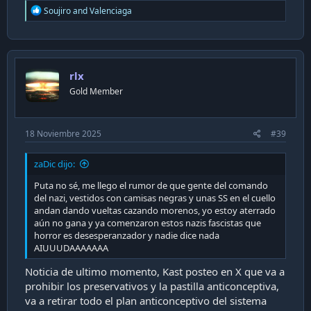
R
Soujiro
and
Valenciaga
e
a
c
t
i
rlx
o
n
Gold Member
s
:
18 Noviembre 2025
#39
zaDic dijo:
Puta no sé, me llego el rumor de que gente del comando
del nazi, vestidos con camisas negras y unas SS en el cuello
andan dando vueltas cazando morenos, yo estoy aterrado
aún no gana y ya comenzaron estos nazis fascistas que
horror es desesperanzador y nadie dice nada
AIUUUDAAAAAAA
Noticia de ultimo momento, Kast posteo en X que va a
prohibir los preservativos y la pastilla anticonceptiva,
va a retirar todo el plan anticonceptivo del sistema