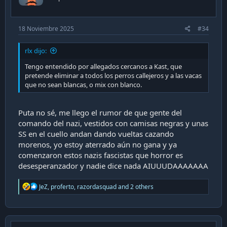
s
:
18 Noviembre 2025
#34
rlx dijo:
Tengo entendido por allegados cercanos a Kast, que
pretende eliminar a todos los perros callejeros y a las vacas
que no sean blancas, o mix con blanco.
Puta no sé, me llego el rumor de que gente del
comando del nazi, vestidos con camisas negras y unas
SS en el cuello andan dando vueltas cazando
morenos, yo estoy aterrado aún no gana y ya
comenzaron estos nazis fascistas que horror es
desesperanzador y nadie dice nada AIUUUDAAAAAAA
R
JeZ
,
proferto
,
razordasquad
and 2 others
e
a
c
t
i