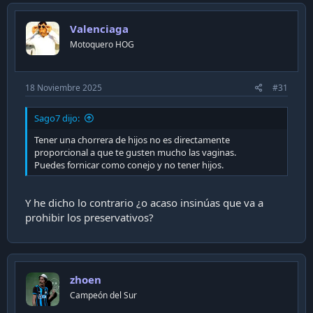
t
i
Valenciaga
o
n
Motoquero HOG
s
:
18 Noviembre 2025
#31
Sago7 dijo:
Tener una chorrera de hijos no es directamente
proporcional a que te gusten mucho las vaginas.
Puedes fornicar como conejo y no tener hijos.
Y he dicho lo contrario ¿o acaso insinúas que va a
prohibir los preservativos?
zhoen
Campeón del Sur