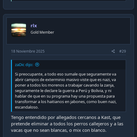
e
a
c
t
i
rlx
o
n
Gold Member
s
:
18 Noviembre 2025
#29
zaDic dijo:
Si preocupante, a todo eso sumale que seguramente va
abrir campos de exterminio masivo viste que es nazi, va
poner a todos los morenos a trabajar cavando la zanja,
seguramente le declare la guerra a Perú y Bolivia, y ni
hablar de que en su programa hay una propuesta para
transformar a los haitianos en jabones, como buen nazi,
escandaloso.
Tengo entendido por allegados cercanos a Kast, que
pretende eliminar a todos los perros callejeros y a las
vacas que no sean blancas, o mix con blanco.