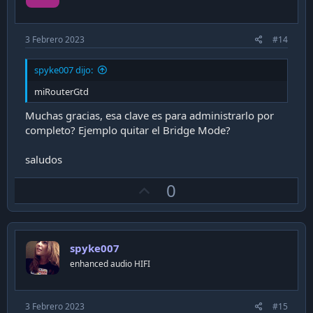
e
3 Febrero 2023
#14
spyke007 dijo:
miRouterGtd
Muchas gracias, esa clave es para administrarlo por
completo? Ejemplo quitar el Bridge Mode?
saludos
U
0
p
v
o
spyke007
t
enhanced audio HIFI
e
3 Febrero 2023
#15