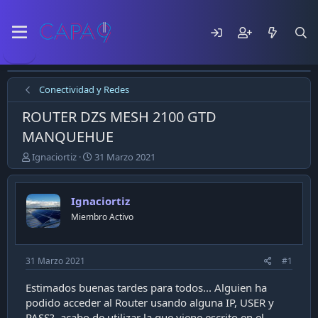
Conectividad y Redes
ROUTER DZS MESH 2100 GTD
MANQUEHUE
E
F
Ignaciortiz
31 Marzo 2021
m
e
p
c
e
h
Ignaciortiz
z
a
Miembro Activo
ó
d
e
e
l
p
t
u
31 Marzo 2021
#1
e
b
m
l
Estimados buenas tardes para todos... Alguien ha
a
i
podido acceder al Router usando alguna IP, USER y
c
PASS?, acabo de utilizar la que viene escrito en el