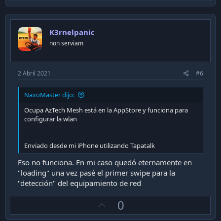
p
v
o
K3rnelpanic
t
non serviam
e
2 Abril 2021
#6
NaxoMaster dijo:
Ocupa AzTech Mesh está en la AppStore y funciona para
configurar la wlan
Enviado desde mi iPhone utilizando Tapatalk
Eso no funciona. En mi caso quedó eternamente en
"loading" una vez pasé el primer swipe para la
"detección" del equipamiento de red
U
0
p