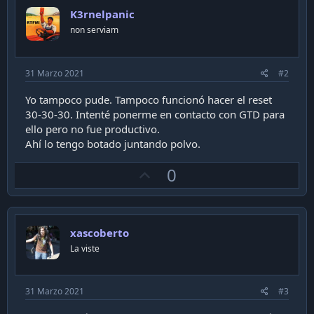
K3rnelpanic
non serviam
31 Marzo 2021
#2
Yo tampoco pude. Tampoco funcionó hacer el reset
30-30-30. Intenté ponerme en contacto con GTD para
ello pero no fue productivo.
Ahí lo tengo botado juntando polvo.
U
0
p
v
o
xascoberto
t
La viste
e
31 Marzo 2021
#3