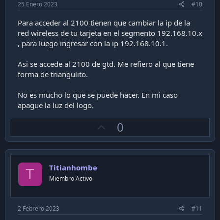
25 Enero 2023
#10
Para acceder al 2100 tienen que cambiar la ip de la
red wireless de tu tarjeta en el segmento 192.168.10.x
, para luego ingresar con la ip 192.168.10.1.
Asi se accede al 2100 de gtd. Me refiero al que tiene
forma de triangulito.
No es mucho lo que se puede hacer. En mi caso
apague la luz del logo.
U
0
p
v
o
Titianhombe
t
T
Miembro Activo
e
2 Febrero 2023
#11