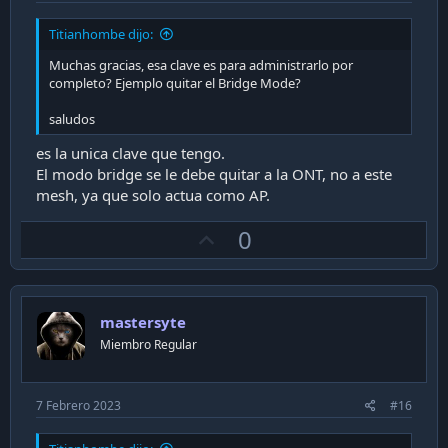
Titianhombe dijo:
Muchas gracias, esa clave es para administrarlo por
completo? Ejemplo quitar el Bridge Mode?
saludos
es la unica clave que tengo.
El modo bridge se le debe quitar a la ONT, no a este
mesh, ya que solo actua como AP.
U
0
p
v
o
mastersyte
t
Miembro Regular
e
7 Febrero 2023
#16