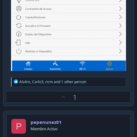
R
Alv4ro
,
Carlo3
,
ricm
and 1 other person
e
a
U
1
c
t
p
i
v
o
n
o
s
pepenunez01
t
P
:
Miembro Activo
e