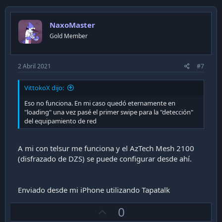
v
o
NaxoMaster
t
Gold Member
e
2 Abril 2021
#7
VittokoX dijo:
Eso no funciona. En mi caso quedó eternamente en
"loading" una vez pasé el primer swipe para la "detección"
del equipamiento de red
A mi con telsur me funciona y el AzTech Mesh 2100
(disfrazado de DZS) se puede configurar desde ahí.
Enviado desde mi iPhone utilizando Tapatalk
U
0