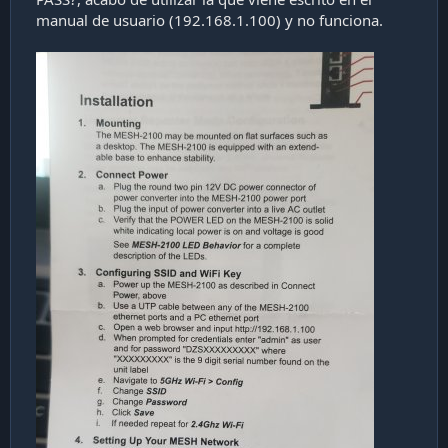
a
manual de usuario (192.168.1.100) y no funciona.
c
i
ó
n