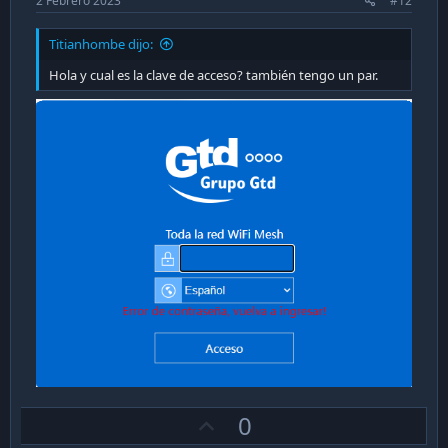
2 Febrero 2023
#12
Titianhombe dijo:
Hola y cual es la clave de acceso? también tengo un par.
U
0