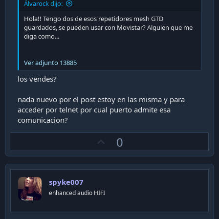
Álvarock dijo:
Hola!! Tengo dos de esos repetidores mesh GTD
guardados, se pueden usar con Movistar? Alguien que me
diga como...
Ver adjunto 13885
los vendes?
nada nuevo por el post estoy en las misma y para
acceder por telnet por cual puerto admite esa
comunicacion?
U
0
p
v
o
spyke007
t
enhanced audio HIFI
e