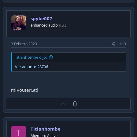
p
v
o
spyke007
t
enhanced audio HIFI
e
3 Febrero 2023
#13
Titianhombe dijo:
Ver adjunto 28706
miRouterGtd
U
0
p
v
o
Titianhombe
t
T
Miembro Activo