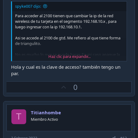
spyke007 dijo:
Para acceder al 2100 tienen que cambiar la ip de la red
wireless de tu tarjeta en el segmento 192.168.10.x , para
luego ingresar con la ip 192.168.10.1.
Asi se accede al 2100 de gtd. Me refiero al que tiene forma
de triangulito.
No es mucho lo que se puede hacer. En mi caso apague la
Haz clic para expandir...
luz del logo.
Hola y cual es la clave de acceso? también tengo un
par.
U
0
p
v
o
Titianhombe
t
T
Miembro Activo
e