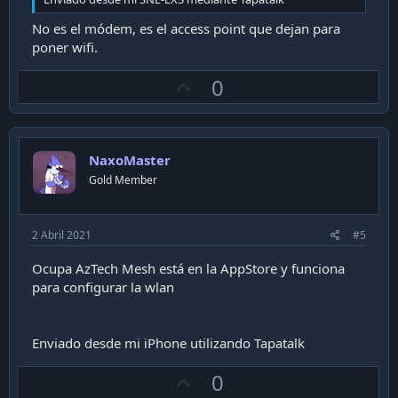
No es el módem, es el access point que dejan para
poner wifi.
U
0
p
v
o
NaxoMaster
t
Gold Member
e
2 Abril 2021
#5
Ocupa AzTech Mesh está en la AppStore y funciona
para configurar la wlan
Enviado desde mi iPhone utilizando Tapatalk
U
0