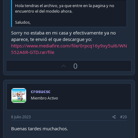
con el botón examinar y darle a aplicar, como experiencia
Hola tendras el archivo, ya que entre en la pagina y no
propia los cambios no se realizaron solo note que la
encuentro el del modelo ahora.
contraseña ya no ingresaba, en este caso ejecute un reset
con el botón trasero y ya estaba cargado el firmware
Saludos,
original.
Sorry no estaba en mi casa y efectivamente ya no
Como dato extra las opciones no me abrían en Google
Chrome así que utilice Firefox para configurarlo (la
aparece, te envió el que descargue yo:
aplicación para Android igual funciona)
https://www.mediafire.com/file/0rpcq16y9xy5ul6/WN
Todo el procedimiento se ejecuto conectado en el puerto
552A6R-GTD.rar/file
LAN1 y con ip fija en el computador.
Nuevamente advierto que si se quieren arriesgar es bajo su
U
0
responsabilidad!!!
p
Ver adjunto 28795
v
o
crosucsc
t
Miembro Activo
e
8 Julio 2023
#20
Buenas tardes muchachos.