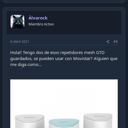
p
v
o
Álvarock
t
Miembro Activo
e
6 Abril 2021
#8
Hola!! Tengo dos de esos repetidores mesh GTD
guardados, se pueden usar con Movistar? Alguien que
me diga como...