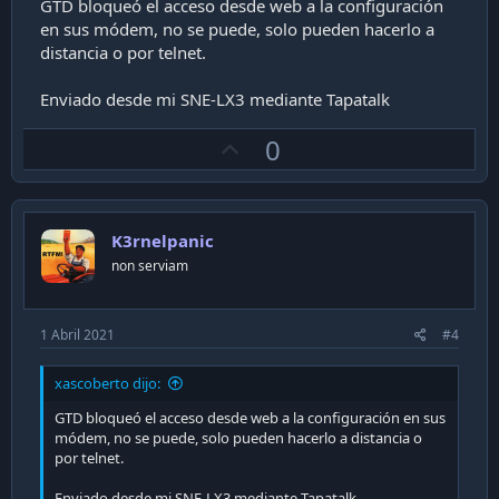
GTD bloqueó el acceso desde web a la configuración
en sus módem, no se puede, solo pueden hacerlo a
distancia o por telnet.
Enviado desde mi SNE-LX3 mediante Tapatalk
U
0
p
v
o
K3rnelpanic
t
non serviam
e
1 Abril 2021
#4
xascoberto dijo:
GTD bloqueó el acceso desde web a la configuración en sus
módem, no se puede, solo pueden hacerlo a distancia o
por telnet.
Enviado desde mi SNE-LX3 mediante Tapatalk