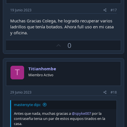
19 Junio 2023
#17
Muchas Gracias Colega, he logrado recuperar varios
ladrillos que tenía botados. Ahora full uso en mi casa
y oficina.
U
0
p
v
o
Titianhombe
t
T
Miembro Activo
e
29 Junio 2023
#18
mastersyte dijo:
Antes que nada, muchas gracias a
@spyke007
por la
contraseña tenia un par de estos equipos tirados en la
casa.