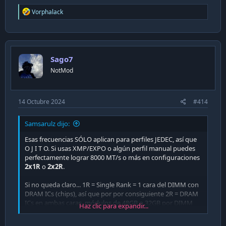
R
Vorphalack
e
a
c
t
i
Sago7
o
n
NotMod
s
:
14 Octubre 2024
#414
Samsarulz dijo:
Esas frecuencias SÓLO aplican para perfiles JEDEC, así que
O J I T O. Si usas XMP/EXPO o algún perfil manual puedes
perfectamente lograr 8000 MT/s o más en configuraciones
2x1R
o
2x2R
.
Si no queda claro... 1R = Single Rank = 1 cara del DIMM con
DRAM ICs (chips), así que por por consiguiente 2R = DRAM
ICs en ambas caras, módulos de 48GB o 32GB por DIMM
Haz clic para expandir...
(ejemplo)