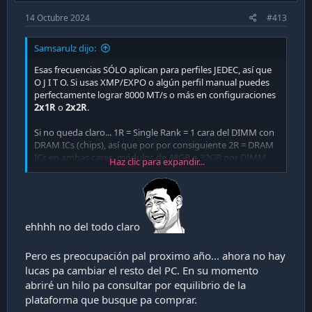
14 Octubre 2024
#413
Samsarulz dijo:
Esas frecuencias SÓLO aplican para perfiles JEDEC, así que
O J I T O. Si usas XMP/EXPO o algún perfil manual puedes
perfectamente lograr 8000 MT/s o más en configuraciones
2x1R
o
2x2R
.
Si no queda claro... 1R = Single Rank = 1 cara del DIMM con
DRAM ICs (chips), así que por por consiguiente 2R = DRAM
ICs en ambas caras, módulos de 48GB o 32GB por DIMM
Haz clic para expandir...
(ejemplo)
Si pones RAM 2x16GB (
2x1R
) de 6400 MT/s o unas 2x32GB
(
2x2R
) de 6000 MT/s y no activas XMP/EXPO, estas
correrán a 5200 MT/s que es lo que te dice ahí. Saludos
ehhhh no del todo claro
PD: Se supone que dentro de lo que queda de 2025 salen
Pero es preocupación pal proximo año... ahora no hay
los Ryzen 9000 con 3D V-Cache, sino sería que te
lucas pa cambiar el resto del PC. En su momento
aguantaras a Zen6 que también saldrá para AM5 (puede
que sea última arquitectura de ese socket).
abriré un hilo pa consultar por equilibrio de la
plataforma que busque pa comprar.