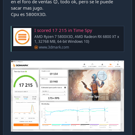
en el foro de ventas 😊, todo ok, pero se le puede
i
sacar mas jugo.
ó
Cpu es 5800X3D.
n
I scored 17 215 in Time Spy
AMD Ryzen 7 5800X3D, AMD Radeon RX 6800 XT x
1, 32768 MB, 64-bit Windows 10}
www.3dmark.com