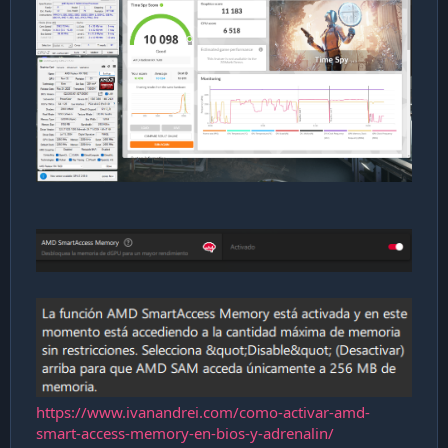
https://www.ivanandrei.com/como-activar-amd-
smart-access-memory-en-bios-y-adrenalin/