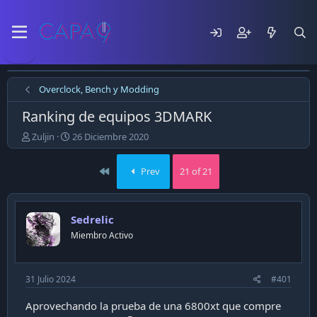
Overclock, Bench y Modding
Ranking de equipos 3DMARK
E
F
Zuljin
26 Diciembre 2020
m
e
p
c
First
Prev
21 of 21
e
h
z
a
ó
d
e
e
Sedrelic
l
p
Miembro Activo
t
u
e
b
m
l
a
i
31 Julio 2024
#401
c
a
Aprovechando la prueba de una 6800xt que compre
c