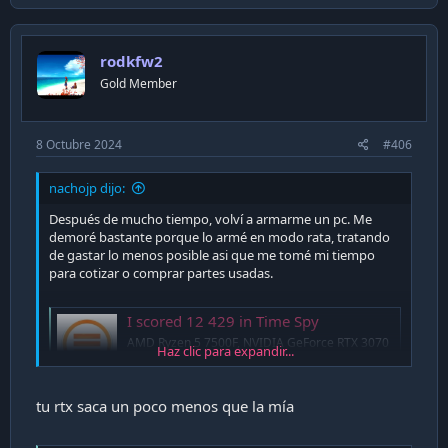
rodkfw2
Gold Member
8 Octubre 2024
#406
nachojp dijo:
Después de mucho tiempo, volví a armarme un pc. Me
demoré bastante porque lo armé en modo rata, tratando
de gastar lo menos posible asi que me tomé mi tiempo
para cotizar o comprar partes usadas.
I scored 12 429 in Time Spy
AMD Ryzen 5 7500F, NVIDIA GeForce RTX 3070
Haz clic para expandir...
x 1, 32768 MB, 64-bit Windows 10}
www.3dmark.com
tu rtx saca un poco menos que la mía