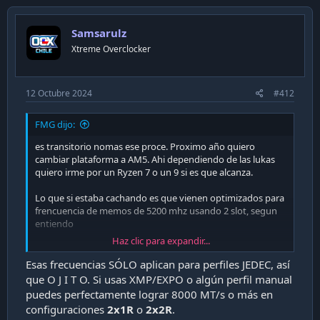
t
i
Samsarulz
o
n
Xtreme Overclocker
s
:
12 Octubre 2024
#412
FMG dijo:
es transitorio nomas ese proce. Proximo año quiero
cambiar plataforma a AM5. Ahi dependiendo de las lukas
quiero irme por un Ryzen 7 o un 9 si es que alcanza.
Lo que si estaba cachando es que vienen optimizados para
frencuencia de memos de 5200 mhz usando 2 slot, segun
entiendo
Haz clic para expandir...
Ver adjunto 38531
Eso es de las specs del 7800x3D.
Esas frecuencias SÓLO aplican para perfiles JEDEC, así
que O J I T O. Si usas XMP/EXPO o algún perfil manual
puedes perfectamente lograr 8000 MT/s o más en
configuraciones
2x1R
o
2x2R
.