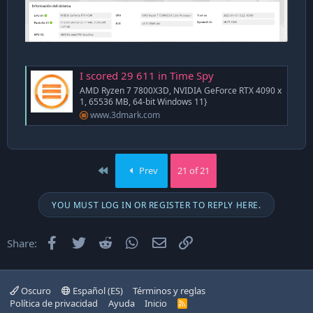
I scored 29 611 in Time Spy
AMD Ryzen 7 7800X3D, NVIDIA GeForce RTX 4090 x
1, 65536 MB, 64-bit Windows 11}
www.3dmark.com
First
Prev
21 of 21
YOU MUST LOG IN OR REGISTER TO REPLY HERE.
Facebook
Twitter
Reddit
WhatsApp
Email
Enlace
Share:
Oscuro
Español (ES)
Términos y reglas
Política de privacidad
Ayuda
Inicio
R
S