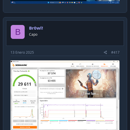
Br0wl!
B
Capo
13 Enero 2025
#417