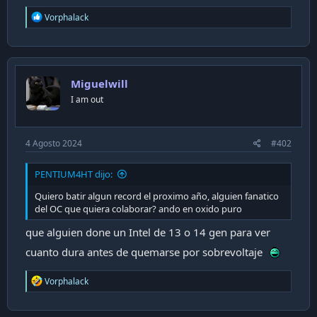
R
Vorphalack
e
a
c
t
i
Miguelwill
o
n
I am out
s
:
4 Agosto 2024
#402
PENTIUM4HT dijo:
Quiero batir algun record el proximo año, alguien fanatico
del OC que quiera colaborar? ando en oxido puro
que alguien done un Intel de 13 o 14 gen para ver
cuanto dura antes de quemarse por sobrevoltaje
R
Vorphalack
e
a
c