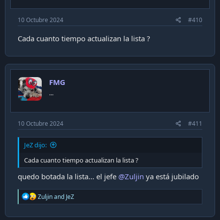
10 Octubre 2024
#410
Cada cuanto tiempo actualizan la lista ?
FMG
...
10 Octubre 2024
#411
JeZ dijo:
Cada cuanto tiempo actualizan la lista ?
quedo botada la lista... el jefe
@Zuljin
ya está jubilado
R
Zuljin
and
JeZ
e
a
c