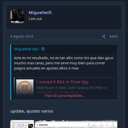
t
i
Miguelwill
o
n
I am out
s
:
4 Agosto 2024
#403
Miguelwill dijo:
este es mi resultado, no es tan alto como los que dan gpus
mucho mas caras, pero me sirve muy bien para correr
juegos actuales en ajustes altos o mas
I scored 9 864 in Time Spy
AMD Ryzen 5 3600, AMD Radeon RX 7600 x 1,
32768 MB, 64-bit Windows 11}
Haz clic para expandir...
www.3dmark.com
update, ajustes varios
Ver adjunto 35277
parece que el calculo de fisicas le quito puntaje, ya que fue
el unico que dio menos de 30fps