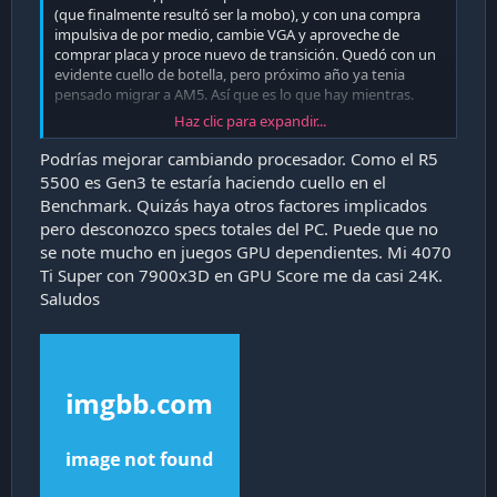
(que finalmente resultó ser la mobo), y con una compra
impulsiva de por medio, cambie VGA y aproveche de
comprar placa y proce nuevo de transición. Quedó con un
evidente cuello de botella, pero próximo año ya tenia
pensado migrar a AM5. Así que es lo que hay mientras.
Haz clic para expandir...
I scored 16 496 in Time Spy
Podrías mejorar cambiando procesador. Como el R5
AMD Ryzen 5 5500, NVIDIA GeForce RTX 4080
5500 es Gen3 te estaría haciendo cuello en el
SUPER x 1, 16384 MB, 64-bit Windows 11}
Benchmark. Quizás haya otros factores implicados
www.3dmark.com
pero desconozco specs totales del PC. Puede que no
se note mucho en juegos GPU dependientes. Mi 4070
De cualquier forma es un salto gigante desde mi anterior
Ti Super con 7900x3D en GPU Score me da casi 24K.
1070
Saludos