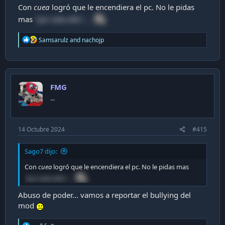
Si pones RAM 2x16GB (
2x1R
) de 6400 MT/s o unas 2x32GB
Con
cuea
logró que le encendiera el pc. No le pidas
(
2x2R
) de 6000 MT/s y no activas XMP/EXPO, estas
mas
"por este año"...
correrán a 5200 MT/s que es lo que te dice ahí. Saludos
R
PD: Se supone que dentro de lo que queda de 2025 salen
Samsarulz
and
nachojp
e
los Ryzen 9000 con 3D V-Cache, sino sería que te
a
aguantaras a Zen6 que también saldrá para AM5 (puede
c
que sea última arquitectura de ese socket).
t
i
FMG
o
n
...
s
:
14 Octubre 2024
#415
Sago7 dijo:
Con
cuea
logró que le encendiera el pc. No le pidas mas
"por este año"...
Abuso de poder... vamos a reportar el bullying del
mod