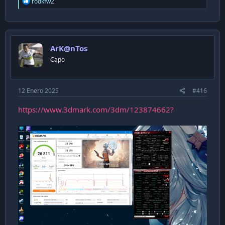
R
rodkfw2
e
a
c
t
i
ArK@nTos
o
n
Capo
s
:
12 Enero 2025
#416
https://www.3dmark.com/3dm/123874662?