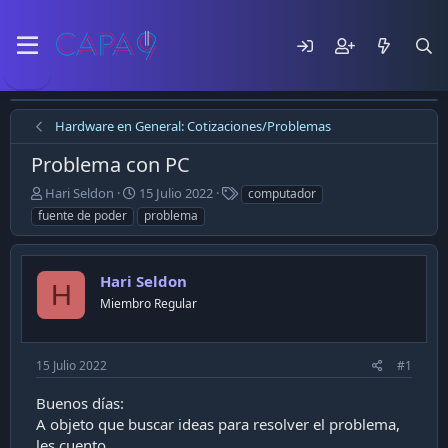
Hardware en General: Cotizaciones/Problemas
Problema con PC
E
F
T
Hari Seldon
15 Julio 2022
computador
m
e
a
fuente de poder
problema
p
c
g
e
h
s
z
a
Hari Seldon
ó
d
H
e
e
Miembro Regular
l
p
t
u
e
b
15 Julio 2022
#1
m
l
a
i
Buenos días:
c
A objeto que buscar ideas para resolver el problema,
a
les cuento.
c