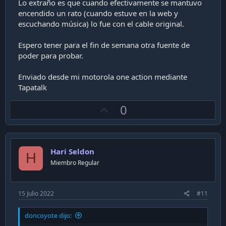
Lo extraño es que cuando efectivamente se mantuvo
encendido un rato (cuando estuve en la web y
escuchando música) lo fue con el cable original.
Espero tener para el fin de semana otra fuente de
poder para probar.
Enviado desde mi motorola one action mediante
Tapatalk
U
0
p
v
o
Hari Seldon
t
H
Miembro Regular
e
15 Julio 2022
#11
doncoyote dijo: