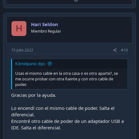
p
v
o
Hari Seldon
t
H
Miembro Regular
e
15 Julio 2022
#10
K3rnelpanic dijo:
Usas el mismo cable en la otra casa o es otro aparte?, se
me ocurre probar con otra fuente y con otro cable de
poder.
Gracias por la ayuda.
Lo encendí con el mismo cable de poder. Salta el
diferencial.
Encontré otro cable de poder de un adaptador USB a
IDE. Salta el diferencial.