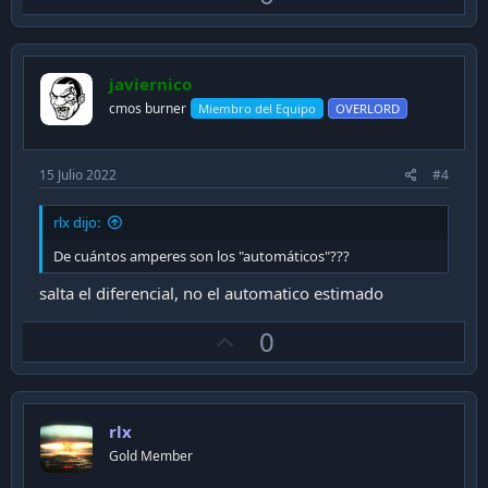
p
v
o
javiernico
t
cmos burner
Miembro del Equipo
OVERLORD
e
15 Julio 2022
#4
rlx dijo:
De cuántos amperes son los "automáticos"???
salta el diferencial, no el automatico estimado
U
0
p
v
o
rlx
t
Gold Member
e