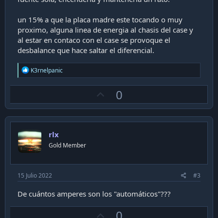
un 15% a que la placa madre este tocando o muy
proximo, alguna linea de energia al chasis del case y
al estar en contaco con el case se provoque el
desbalance que hace saltar el diferencial.
R
K3rnelpanic
e
a
U
0
c
t
p
i
v
o
n
o
s
rlx
t
:
Gold Member
e
15 Julio 2022
#3
De cuántos amperes son los "automáticos"???
U
0