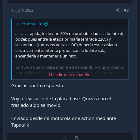
15 Julio 2022
#9
javiernico dijo:
asi a la rápida, le doy un 80% de probabilidad a la fuente de
poder, pues entre la etapa primaria (entrada 220v) y
secundaria (todos los voltajes DC) debería estar aislada
eléctricamente, intenta probar con la fuente sola,
encenderla y mantenerla un rato.
un 15% a que la placa madre este tocando o muy proximo,
alguna linea de energia al chasis del case y al estar en
Haz clic para expandir...
contaco con el case se provoque el desbalance que hace
saltar el diferencial.
Gracias por la respuesta.
Voy a revisar lo de la placa base. Quizás con el
traslado algo se movió.
Enviado desde mi motorola one action mediante
Tapatalk
U
0