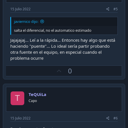
15 Julio 2022
#5
javiernico dijo:
salta el diferencial, no el automatico estimado
Jajajajaj... Leí a la rápida... Entonces hay algo que está
haciendo "puente"... Lo ideal sería partir probando
otra fuente en el equipo, en especial cuando el
problema ocurre
U
0
p
v
o
TeQUiLa
t
T
Capo
e
15 Julio 2022
#6