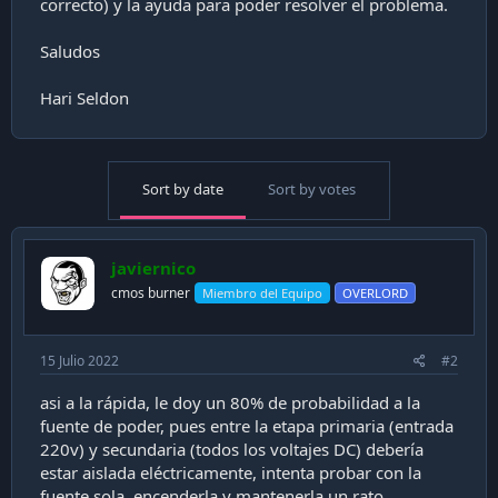
correcto) y la ayuda para poder resolver el problema.
Saludos
Hari Seldon
Sort by date
Sort by votes
javiernico
cmos burner
Miembro del Equipo
OVERLORD
15 Julio 2022
#2
asi a la rápida, le doy un 80% de probabilidad a la
fuente de poder, pues entre la etapa primaria (entrada
220v) y secundaria (todos los voltajes DC) debería
estar aislada eléctricamente, intenta probar con la
fuente sola, encenderla y mantenerla un rato.