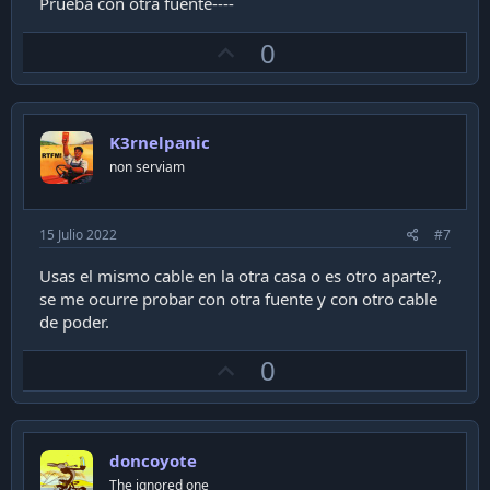
Prueba con otra fuente----
U
0
p
v
o
K3rnelpanic
t
non serviam
e
15 Julio 2022
#7
Usas el mismo cable en la otra casa o es otro aparte?,
se me ocurre probar con otra fuente y con otro cable
de poder.
U
0
p
v
o
doncoyote
t
The ignored one