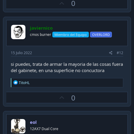
U
0
c
t
p
i
v
o
n
o
s
javiernico
t
:
cmos burner
Miembro del Equipo
OVERLORD
e
15 Julio 2022
#12
si puedes, trata de armar la mayoria de las cosas fuera
del gabinete, en una superficie no concuctora
R
TitoHL
e
a
U
0
c
t
p
i
v
o
n
o
s
eol
t
:
12AX7 Dual Core
e