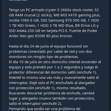
i
ó
Tengo un PC armado (ryzen 5 2600x stock cooler, 32
n
GB RAM crucial (2 sticks), MB MSI X470 gaming plus,
nvidia 1060 6 GB, SSD Samsung 970 500 GB, 1 HDD
1 TB WD Green, 1 HDD 3 TB WD Blue, BR Drive LG y
SSD Adata 250 GB en tarjeta PCI-E. Fuente de Poder
Antec Neo geo 650W 80 plus bronze.
Hasta el día 24 de junio el equipo funcionó sin
problemas conectado por cable de red y con dos
monitores sin ningún tipo de problemas.
El día 10 de julio en otro domicilio intenté encender el
equipo y este prendió por 1 o 2 segundos y luego el
protector diferencial del domicilio saltó (enchufe 1).
Intenté lo mismo una vez más y nuevamente saltó el
interruptor. Dejé solo el PC enchufado al alargador
con protección (enchufe 1), mismo resultado.
Buscando descartar problema de enchufe, cambié
lugar y alargador (nuevo también con protección),
saltó el interruptor (enchufe 2).
Pensando que podía ser una problema de