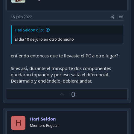
e
15 Julio 2022
#8
Hari Seldon dijo:
El día 10 de julio en otro domicilio
entiendo entonces que te llevaste el PC a otro lugar?
Si es así, durante el transporte dos componentes
quedaron topando y por eso salta el diferencial.
Desármalo y enciéndelo, debiera andar.
U
0
p
v
o
Hari Seldon
t
H
Miembro Regular
e