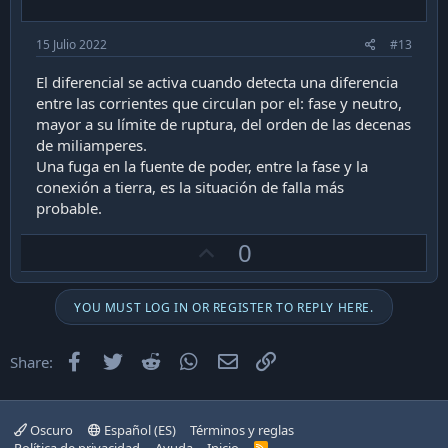
15 Julio 2022
#13
El diferencial se activa cuando detecta una diferencia
entre las corrientes que circulan por el: fase y neutro,
mayor a su límite de ruptura, del orden de las decenas
de miliamperes.
Una fuga en la fuente de poder, entre la fase y la
conexión a tierra, es la situación de falla más
probable.
U
0
p
v
YOU MUST LOG IN OR REGISTER TO REPLY HERE.
o
t
Facebook
Twitter
Reddit
WhatsApp
Email
Enlace
Share:
e
Oscuro
Español (ES)
Términos y reglas
R