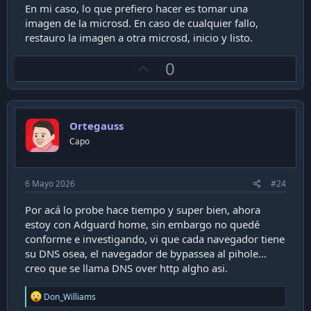
En mi caso, lo que prefiero hacer es tomar una
imagen de la microsd. En caso de cualquier fallo,
restauro la imagen a otra microsd, inicio y listo.
U
0
p
v
o
Ortegauss
t
Capo
e
6 Mayo 2026
#24
Por acá lo probe hace tiempo y super bien, ahora
estoy con Adguard home, sin embargo no quedé
conforme e investigando, vi que cada navegador tiene
su DNS osea, el navegador de bypassea al pihole...
creo que se llama DNS over http algho asi.
R
Don_Williams
e