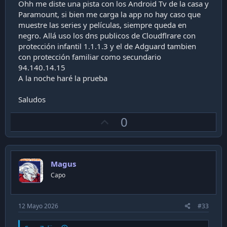
Después de eso, vuelvo a activar la protección y no pasa
Ohh me diste una pista con los Android Tv de la casa y
nada.
Paramount, si bien me carga la app no hay caso que
muestre las series y películas, siempre queda en
Saludos
negro. Allá uso los dns publicos de Cloudflrare con
protección infantil 1.1.1.3 y el de Adguard tambien
con protección familiar como secundario
94.140.14.15
A la noche haré la prueba
Saludos
U
0
p
v
o
Magus
t
Capo
e
12 Mayo 2026
#33