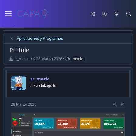
Aplicaciones y Programas
Pi Hole
E
F
T
sr_meck
28 Marzo 2026
pihole
m
e
a
p
c
g
e
h
s
sr_meck
z
a
ó
a.k.a chikogollo
d
e
e
l
p
t
u
28 Marzo 2026
#1
e
b
m
l
a
i
c
a
c