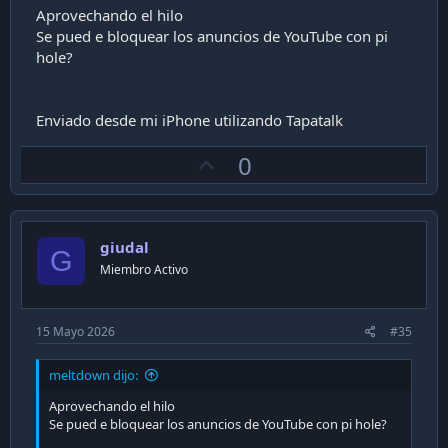
Aprovechando el hilo
Se pued e bloquear los anuncios de YouTube con pi
hole?
Enviado desde mi iPhone utilizando Tapatalk
U
0
p
v
o
giudal
t
G
Miembro Activo
e
15 Mayo 2026
#35
meltdown dijo:
Aprovechando el hilo
Se pued e bloquear los anuncios de YouTube con pi hole?