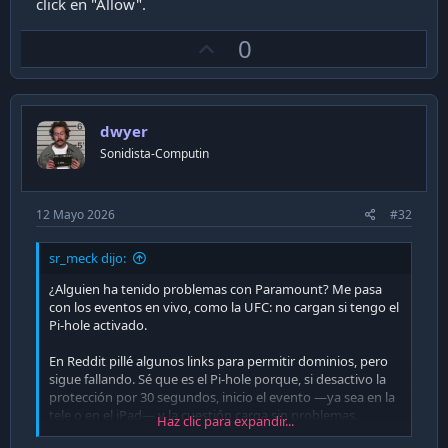
click en "Allow".
U
0
p
v
o
dwyer
t
Sonidista-Computin
e
12 Mayo 2026
#32
sr_meck dijo:
¿Alguien ha tenido problemas con Paramount? Me pasa
con los eventos en vivo, como la UFC: no cargan si tengo el
Pi-hole activado.
En Reddit pillé algunos links para permitir dominios, pero
sigue fallando. Sé que es el Pi-hole porque, si desactivo la
protección por 30 segundos, inicio el evento —ya sea en la
tele o en el iPad— y la cuestión carga sin problemas.
Haz clic para expandir...