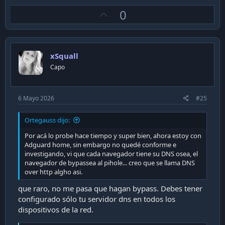
a
U
0
c
t
p
i
v
o
n
o
s
xSquall
t
:
Capo
e
6 Mayo 2026
#25
Ortegauss dijo:
Por acá lo probe hace tiempo y super bien, ahora estoy con
Adguard home, sin embargo no quedé conforme e
investigando, vi que cada navegador tiene su DNS osea, el
navegador de bypassea al pihole... creo que se llama DNS
over http algho asi.
que raro, no me pasa que hagan bypass. Debes tener
configurado sólo tu servidor dns en todos los
dispositivos de la red.