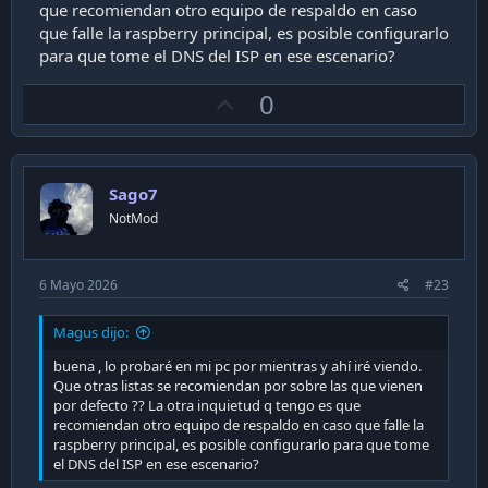
que recomiendan otro equipo de respaldo en caso
que falle la raspberry principal, es posible configurarlo
para que tome el DNS del ISP en ese escenario?
U
0
p
v
o
Sago7
t
NotMod
e
6 Mayo 2026
#23
Magus dijo:
buena , lo probaré en mi pc por mientras y ahí iré viendo.
Que otras listas se recomiendan por sobre las que vienen
por defecto ?? La otra inquietud q tengo es que
recomiendan otro equipo de respaldo en caso que falle la
raspberry principal, es posible configurarlo para que tome
el DNS del ISP en ese escenario?