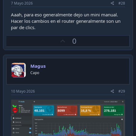
7 Mayo 2026
#28
Aaah, para eso generalmente dejo un mini manual.
Hacer los cambios en el router generalmente son un
par de clics.
U
0
p
v
o
Magus
t
Capo
e
10 Mayo 2026
#29