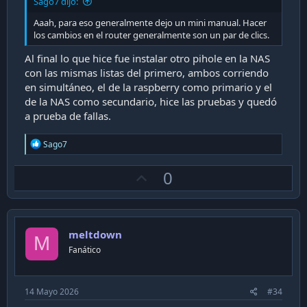
Sago7 dijo:
Aaah, para eso generalmente dejo un mini manual. Hacer
los cambios en el router generalmente son un par de clics.
Al final lo que hice fue instalar otro pihole en la NAS
con las mismas listas del primero, ambos corriendo
en simultáneo, el de la raspberry como primario y el
de la NAS como secundario, hice las pruebas y quedó
a prueba de fallas.
R
Sago7
e
a
U
0
c
t
p
i
v
o
n
o
s
meltdown
t
M
:
Fanático
e
14 Mayo 2026
#34