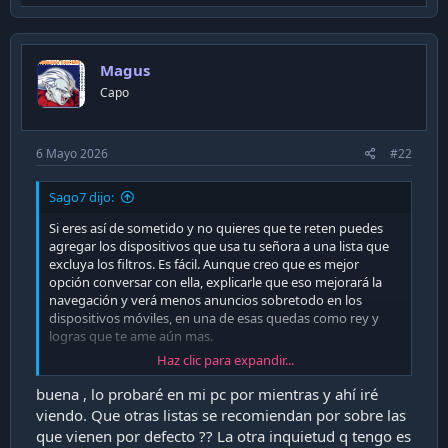
t
p
i
v
o
n
o
s
Magus
t
:
Capo
e
6 Mayo 2026
#22
Sago7 dijo:
Si eres así de sometido y no quieres que te reten puedes
agregar los dispositivos que usa tu señora a una lista que
excluya los filtros. Es fácil. Aunque creo que es mejor
opción conversar con ella, explicarle que eso mejorará la
navegación y verá menos anuncios sobretodo en los
dispositivos móviles, en una de esas quedas como rey y
logras que te ame aún mas.
Haz clic para expandir...
Respecto a la mantención, es prácticamente nula una vez
que configuras todo y dejas las listas que te interesan. A lo
buena , lo probaré en mi pc por mientras y ahí iré
mas cuando hay una actualización de PiHole.
viendo. Que otras listas se recomiendan por sobre las
que vienen por defecto ?? La otra inquietud q tengo es