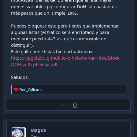
motivación detrás de: quieren que al final hayan
menos variables pq configurar DoH son bastantes
más pasos que un 'simple' DNS.
Puedes bloquear esto pero tienes que implementar
algunas listas (el tráfico será encriptado y pasa
mediante puerto 443 así que es imposible de
distinguir).
Este gallo tiene listas bien actualizadas:
https://jpgpi250.github.io/piholemanual/doc/Block
DOH with pfsense.pdf
Saludos.
R
Don_Williams
e
a
U
0
c
t
p
i
v
o
n
o
s
Magus
t
:
Capo