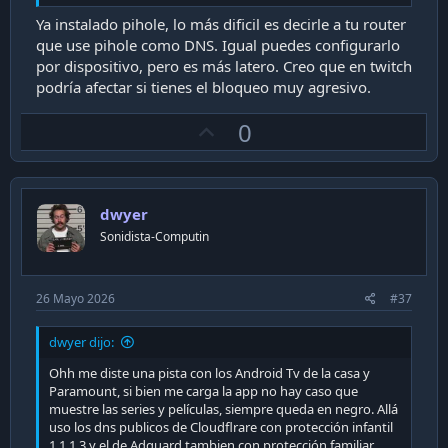
Ya instalado pihole, lo más dificil es decirle a tu router
que use pihole como DNS. Igual puedes configurarlo
por dispositivo, pero es más latero. Creo que en twitch
podría afectar si tienes el bloqueo muy agresivo.
U
0
p
v
o
dwyer
t
Sonidista-Computin
e
26 Mayo 2026
#37
dwyer dijo:
Ohh me diste una pista con los Android Tv de la casa y
Paramount, si bien me carga la app no hay caso que
muestre las series y películas, siempre queda en negro. Allá
uso los dns publicos de Cloudflrare con protección infantil
1.1.1.3 y el de Adguard tambien con protección familiar