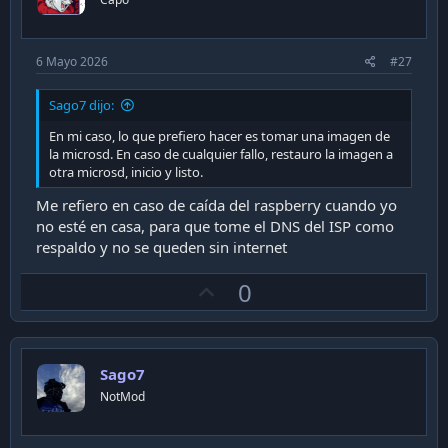
e
6 Mayo 2026
#27
Sago7 dijo:
En mi caso, lo que prefiero hacer es tomar una imagen de
la microsd. En caso de cualquier fallo, restauro la imagen a
otra microsd, inicio y listo.
Me refiero en caso de caída del raspberry cuando yo
no esté en casa, para que tome el DNS del ISP como
respaldo y no se queden sin internet
U
0
p
v
o
Sago7
t
NotMod
e