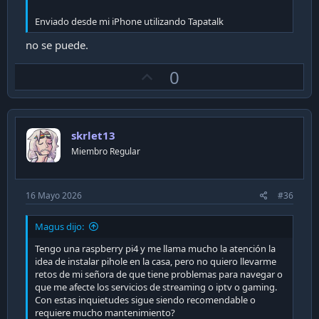
Enviado desde mi iPhone utilizando Tapatalk
no se puede.
U
0
p
v
o
skrlet13
t
Miembro Regular
e
16 Mayo 2026
#36
Magus dijo:
Tengo una raspberry pi4 y me llama mucho la atención la
idea de instalar pihole en la casa, pero no quiero llevarme
retos de mi señora de que tiene problemas para navegar o
que me afecte los servicios de streaming o iptv o gaming.
Con estas inquietudes sigue siendo recomendable o
requiere mucho mantenimiento?