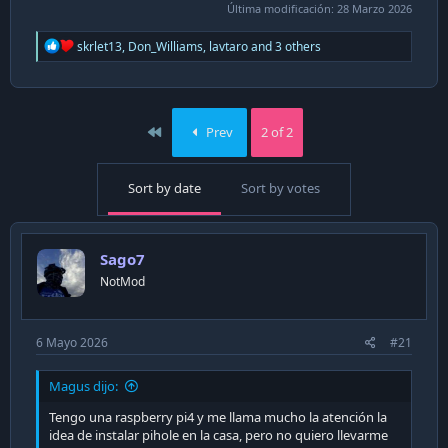
Última modificación:
28 Marzo 2026
R
skrlet13
,
Don_Williams
,
lavtaro
and 3 others
e
a
c
t
i
First
Prev
2 of 2
o
n
s
Sort by date
Sort by votes
:
Sago7
NotMod
6 Mayo 2026
#21
Magus dijo:
Tengo una raspberry pi4 y me llama mucho la atención la
idea de instalar pihole en la casa, pero no quiero llevarme