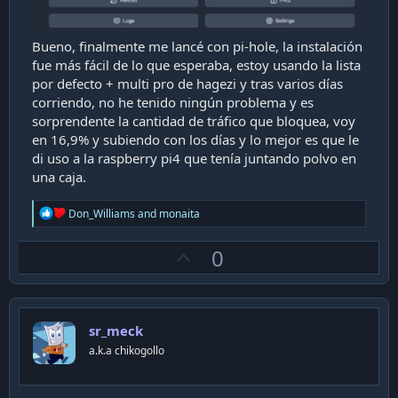
Bueno, finalmente me lancé con pi-hole, la instalación
fue más fácil de lo que esperaba, estoy usando la lista
por defecto + multi pro de hagezi y tras varios días
corriendo, no he tenido ningún problema y es
sorprendente la cantidad de tráfico que bloquea, voy
en 16,9% y subiendo con los días y lo mejor es que le
di uso a la raspberry pi4 que tenía juntando polvo en
una caja.
R
Don_Williams
and
monaita
e
a
U
0
c
t
p
i
v
o
n
o
s
sr_meck
t
:
a.k.a chikogollo
e