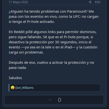
11 Mayo 2026
#30
¿Alguien ha tenido problemas con Paramount? Me
pasa con los eventos en vivo, como la UFC: no cargan
si tengo el Pi-hole activado.
En Reddit pillé algunos links para permitir dominios,
pero sigue fallando. Sé que es el Pi-hole porque, si
desactivo la protección por 30 segundos, inicio el
evento —ya sea en la tele o en el iPad— y la cuestión
carga sin problemas.
Después de eso, vuelvo a activar la protección y no
pasa nada.
Saludos
R
Don_Williams
e
a
U
0
c
t
p
i