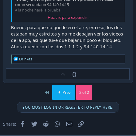
como secundario 94.140.14.15
A la noche haré la prueba
Haz clic para expandir...
Saludos
Bueno, para que no quede en el aire, era eso, los dns
estaban muy estrcitos y no me debajan ver los videos
de la app, así que tuve que bajar un poco el bloqueo.
Ahora quedó con los dns 1.1.1.2 y 94.140.14.14
R
Drinkas
e
a
U
0
c
t
p
i
v
o
First
Prev
2 of 2
n
o
s
t
:
YOU MUST LOG IN OR REGISTER TO REPLY HERE.
e
Facebook
Twitter
Reddit
WhatsApp
Email
Enlace
Share: