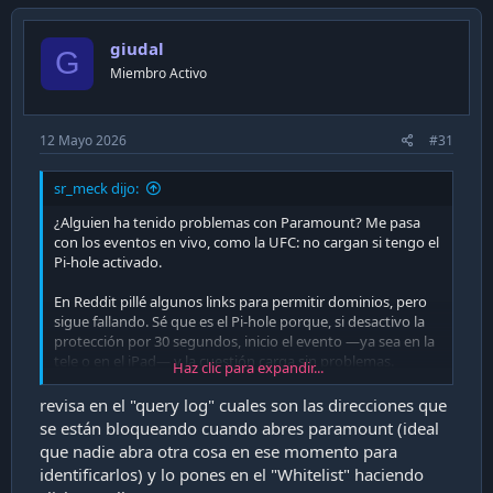
v
o
n
o
s
giudal
t
G
:
Miembro Activo
e
12 Mayo 2026
#31
sr_meck dijo:
¿Alguien ha tenido problemas con Paramount? Me pasa
con los eventos en vivo, como la UFC: no cargan si tengo el
Pi-hole activado.
En Reddit pillé algunos links para permitir dominios, pero
sigue fallando. Sé que es el Pi-hole porque, si desactivo la
protección por 30 segundos, inicio el evento —ya sea en la
tele o en el iPad— y la cuestión carga sin problemas.
Haz clic para expandir...
Después de eso, vuelvo a activar la protección y no pasa
revisa en el "query log" cuales son las direcciones que
nada.
se están bloqueando cuando abres paramount (ideal
que nadie abra otra cosa en ese momento para
Saludos
identificarlos) y lo pones en el "Whitelist" haciendo