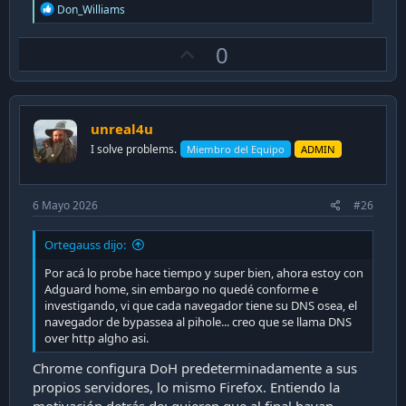
R
Don_Williams
e
a
U
0
c
t
p
i
v
o
n
o
s
unreal4u
t
:
I solve problems.
Miembro del Equipo
ADMIN
e
6 Mayo 2026
#26
Ortegauss dijo:
Por acá lo probe hace tiempo y super bien, ahora estoy con
Adguard home, sin embargo no quedé conforme e
investigando, vi que cada navegador tiene su DNS osea, el
navegador de bypassea al pihole... creo que se llama DNS
over http algho asi.
Chrome configura DoH predeterminadamente a sus
propios servidores, lo mismo Firefox. Entiendo la