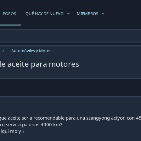
FOROS
QUÉ HAY DE NUEVO
MIEMBROS
Automóviles y Motos
s de aceite para motores
ue aceite seria recomendable para una ssangyong actyon con 45.0
litro servira pa unos 4000 km?
liqui moly ?