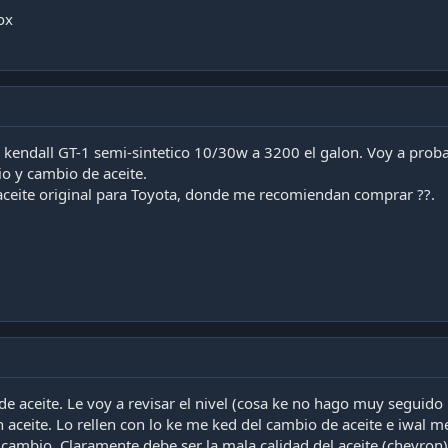
ox
e kendall GT-1 semi-sintetico 10/30w a 3200 el galon. Voy a pro
o y cambio de aceite.
aceite original para Toyota, donde me recomiendan comprar ??.
 de aceite. Le voy a revisar el nivel (cosa ke no hago muy seguid
in aceite. Lo rellen con lo ke me ked del cambio de aceite e iwal 
cambio. Claramente debe ser la mala calidad del aceite (chevron)