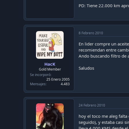
PD: Tiene 22.000 km apr
8 Febrero 2010
En lider compre un aceit
recomiendan entre cambi
Ando buscando filtro de 
HacK
Saludos
Gold Member
Se incorporó
25 Enero 2005
Mensajes
4.483
24 Febrero 2010
hoy el toco me aleg falta
seguido), y estaba casi s
lleva 4.000 KMS desde el 