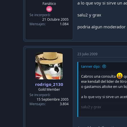
c
a lo que voy si sirve un 
Fanático
a
c
salu2 y grax
Se incorporó
i
21 Octubre 2005
ó
Mensajes
1.084
n
podria algun moderador de
23 Julio 2009
tanner dijo:
Cabros una consulta
qu
ese kendall del lider de lit
rodrigo_2130
o gastamos altoke en un li
Gold Member
Se incorporó
a lo que voy si sirve un ace
15 Septiembre 2005
Mensajes
3.804
salu2 y grax
podria algun moderador deja