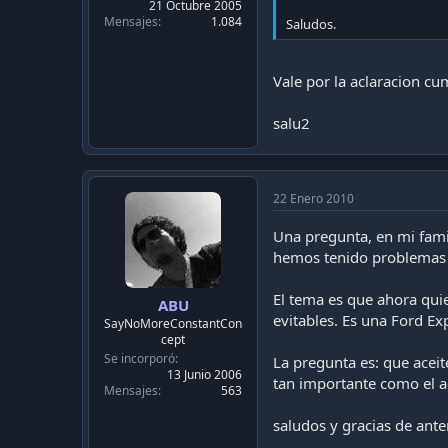
21 Octubre 2005
Mensajes
1.084
Saludos.
Vale por la aclaracion c
salu2
22 Enero 2010
Una pregunta, en mi famil
hemos tenido problemas 
El tema es que ahora qu
ABU
evitables. Es una Ford E
SayNoMoreConstantCon
cept
Se incorporó
La pregunta es: que acei
13 Junio 2006
tan importante como el ac
Mensajes
563
saludos y gracias de ant