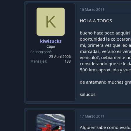
16 Marzo 2011
K
HOLA A TODOS
bueno hace poco adquiri u
oportunidad le colocaron 
kiwisucks
mi, primera vez que leo a
Capo
marcadas, verano es veran
Se incorporó
25 Abril 2006
vehiculo?, ovbiamente no
Mensajes
133
considerando que se le d
500 kms aprox. ida y vuel
de antemano muchas gra
saludos.
17 Marzo 2011
Alguien sabe como evalua