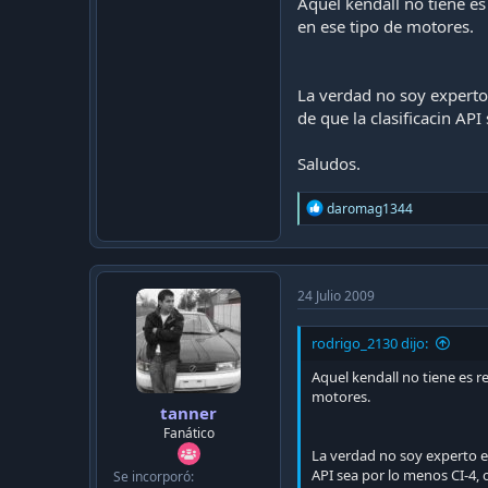
Aquel kendall no tiene es
en ese tipo de motores.
La verdad no soy experto 
de que la clasificacin AP
Saludos.
R
daromag1344
e
a
c
t
i
24 Julio 2009
o
n
rodrigo_2130 dijo:
s
:
Aquel kendall no tiene es r
motores.
tanner
Fanático
La verdad no soy experto en
API sea por lo menos CI-4, 
Se incorporó