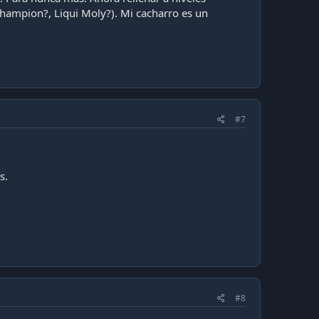
champion?, Liqui Moly?). Mi cacharro es un
#7
s.
#8