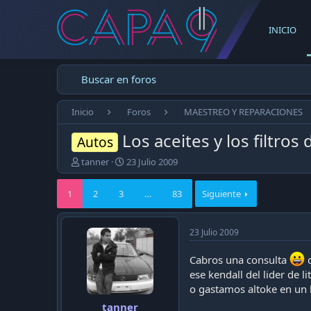
INICIO
Buscar en foros
Inicio
Foros
MAESTREO Y REPARACIONES
Los aceites y los filtro
Autos
E
F
tanner
23 Julio 2009
m
e
p
c
1
2
3
…
83
Siguiente
e
h
z
a
ó
d
23 Julio 2009
e
e
l
p
Cabros una consulta
q
t
u
e
b
ese kendall del lider de 
m
l
o gastamos altoke en un 
a
i
tanner