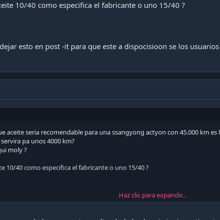
aceite 10/40 como especifica el fabricante o uno 15/40 ?
jar esto en post -it para que este a dispocisioon se los usuario
e aceite seria recomendable para una ssangyong actyon con 45.000 km es la 
ro servira pa unos 4000 km?
qui moly ?
ite 10/40 como especifica el fabricante o uno 15/40 ?
Haz clic para expandir...
r esto en post -it para que este a dispocisioon se los usuarios