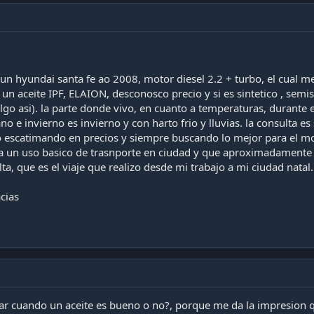
n hyundai santa fe ao 2008, motor diesel 2.2 + turbo, el cual me 
un aceite IPF, ELAION, desconosco precio y si es sintetico , semi
lgo asi). la parte donde vivo, en cuanto a temperaturas, durante e
o e invierno es invierno y con harto frio y lluvias. la consulta e
 escatimando en precios y siempre buscando lo mejor para el moto
a un uso basico de trasnporte en ciudad y que aproximadamente 4
ta, que es el viaje que realizo desde mi trabajo a mi ciudad natal.
cias
r cuando un aceite es bueno o no?, porque me da la impresion q