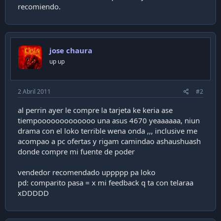
recomiendo.
i
ó
n
jose chaura
up up
2 Abril 2011
#2
al perrin ayer le compre la tarjeta ke keria ase
tiempooooooooooooo una asus 4670 yeaaaaaa, niun
drama con el loko terrible wena onda ,,, inclusive me
acompao a pc ofertas y rigam camindao ashaushuash
donde compre mi fuente de poder
vendedor recomendado uppppp pa loko
pd: comparito pasa = x mi feedback q ta con telaraa
xDDDDD