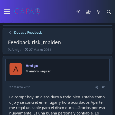
Dudas y Feedback
Feedback risk_maiden
E
F
Amigo-
27 Marzo 2011
m
e
p
c
e
h
Amigo-
A
z
a
Miembro Regular
ó
d
e
e
l
p
t
u
27 Marzo 2011
#1
e
b
m
l
Le compr hoy un disco duro y todo bien. Estaba como
a
i
dijo y se concret en el lugar y hora acordados.Aparte
c
me regal un cable para el disco duro....Gracias por eso
a
nuevamente. Es una buena persona y confiable, Lo
c