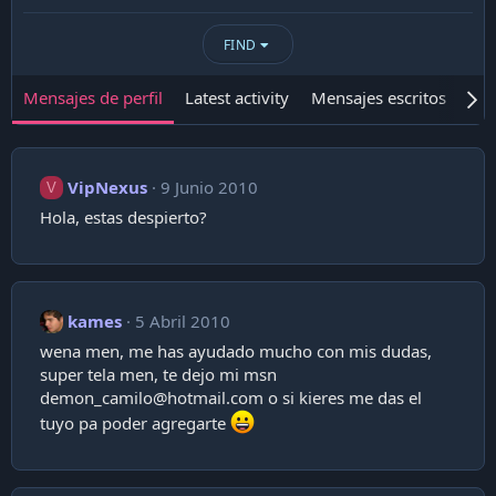
FIND
Mensajes de perfil
Latest activity
Mensajes escritos
Ace
VipNexus
9 Junio 2010
V
Hola, estas despierto?
kames
5 Abril 2010
wena men, me has ayudado mucho con mis dudas,
super tela men, te dejo mi msn
demon_camilo@hotmail.com
o si kieres me das el
tuyo pa poder agregarte