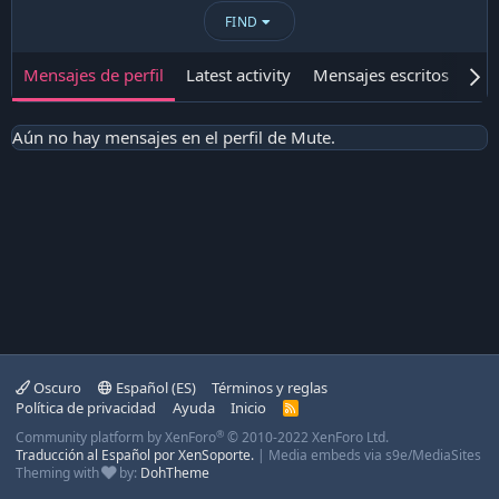
FIND
Mensajes de perfil
Latest activity
Mensajes escritos
Ace
Aún no hay mensajes en el perfil de Mute.
Oscuro
Español (ES)
Términos y reglas
Política de privacidad
Ayuda
Inicio
R
S
®
Community platform by XenForo
© 2010-2022 XenForo Ltd.
S
Traducción al Español por XenSoporte.
|
Media embeds via s9e/MediaSites
Theming with
by:
DohTheme