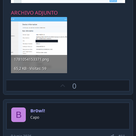
ARCHIVO ADJUNTO
1781054153371.png
65,2 KB · Visitas: 59
U
0
p
v
o
Br0wl!
t
B
Capo
e