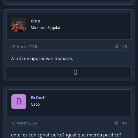
p
i
v
o
n
o
s
clax
t
:
Miembro Regular
e
16 Marzo 2026
#5
A mí me upgradean mañana.
U
0
p
v
o
Br0wl!
t
B
Capo
e
16 Marzo 2026
#6
entel es con cgnat cierto? igual que mierda pacifico?