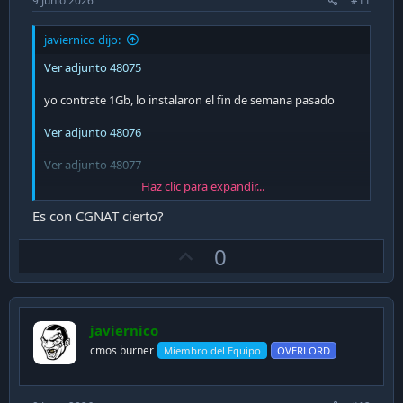
9 Junio 2026
#11
javiernico dijo:
Ver adjunto 48075
yo contrate 1Gb, lo instalaron el fin de semana pasado
Ver adjunto 48076
Ver adjunto 48077
Haz clic para expandir...
hasta ahora sin problemas, 5 usuarios activos mas todos
los chiches colgados (2 Tvs, 3 Consolas, camaras,
Es con CGNAT cierto?
interruptores SonOff)
No me he metido mucho en la configuracion, solo ajustes
U
0
basicos por el momento.
p
v
Ver adjunto 48079
o
javiernico
t
cmos burner
Miembro del Equipo
OVERLORD
e