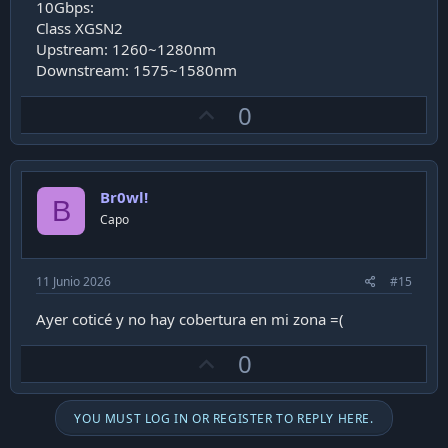
10Gbps:
Class XGSN2
Upstream: 1260~1280nm
Downstream: 1575~1580nm
U
0
p
v
o
Br0wl!
t
B
Capo
e
11 Junio 2026
#15
Ayer coticé y no hay cobertura en mi zona =(
U
0
p
v
YOU MUST LOG IN OR REGISTER TO REPLY HERE.
o