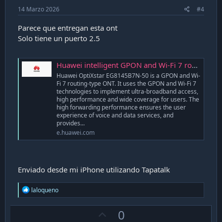
14 Marzo 2026
#4
Parece que entregan esta ont
Solo tiene un puerto 2.5
Huawei intelligent GPON and Wi-Fi 7 routing-type ONT - Huawei Enterprise
Huawei OptiXstar EG8145B7N-50 is a GPON and Wi-
Fi 7 routing-type ONT. It uses the GPON and Wi-Fi 7
technologies to implement ultra-broadband access,
high performance and wide coverage for users. The
high forwarding performance ensures the user
experience of voice and data services, and
provides...
e.huawei.com
Enviado desde mi iPhone utilizando Tapatalk
R
laloqueno
e
a
U
0
c
t