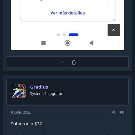
U
0
p
v
o
Gradius
t
Systems Integrator
e
9 Junio 2026
#8
Subieron a $30.