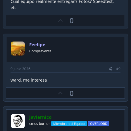
Cual equipo realmente entregan? Fotos? Speedtest,
etc.
U
0
p
v
o
Feelipe
t
Compraventa
e
9 Junio 2026
#9
ward, me interesa
U
0
p
v
o
javiernico
t
cmos burner
Miembro del Equipo
OVERLORD
e