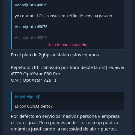
Ver adjunto 48075
yo contrate 1Gb, lo instalaron el fin de semana pasado
Ver adjunto 48076
Ver adjunto 48077
Haz clic para expandir...
hasta ahora sin problemas, 5 usuarios activos mas todos
los chiches colgados (2 Tvs, 3 Consolas, camaras,
En el plan de 2gbps instalan estos equipos
interruptores SonOff)
No me he metido mucho en la configuracion, solo ajustes
Repetidor (fttr cableado por fibra desde la ont) Huawei
basicos por el momento.
iFTTR OptiXstar F50 Pro
ONT: OptiXstar V281s
Ver adjunto 48079
Br0wl! dijo:
Es con CGNAT cierto?
Por defecto en servicios masivos persona y empresa
es con cgnat. Pero puedes pedir sin costo ip pública
dinámica justificando la necesidad de abrir puertos.