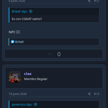
9 Junio 2026
#12
Br0wl! dijo:
Es con CGNAT cierto?
NPI 🤷‍♀️
R
Br0wl!
e
a
U
0
c
t
p
i
v
o
n
o
s
clax
t
:
Miembro Regular
e
10 Junio 2026
#13
javiernico dijo: