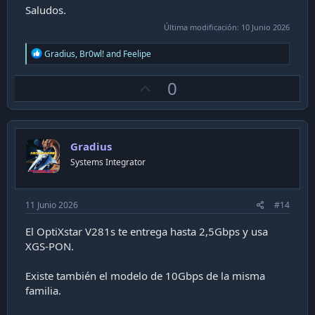
Saludos.
Última modificación:
10 Junio 2026
R
Gradius
,
Br0wl!
and
Feelipe
e
a
U
0
c
t
p
i
v
o
n
o
s
Gradius
t
:
Systems Integrator
e
11 Junio 2026
#14
El OptiXstar V281s te entrega hasta 2,5Gbps y usa
XGS-PON.
Existe también el modelo de 10Gbps de la misma
familia.