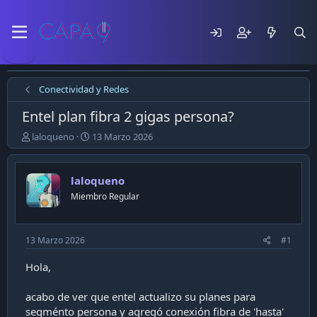
Conectividad y Redes
Entel plan fibra 2 gigas persona?
E
F
laloqueno
13 Marzo 2026
m
e
p
c
e
h
laloqueno
z
a
Miembro Regular
ó
d
e
e
l
p
t
u
13 Marzo 2026
#1
e
b
m
l
Hola,
a
i
c
acabo de ver que entel actualizo su planes para
a
segménto persona y agregó conexión fibra de 'hasta'
c