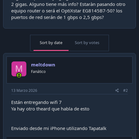
2 gigas. Alguno tiene más info? Estaràn pasando otro
i
ó
equipo router o será el OptiXstar EG8145B7-50? los
n
puertos de red serán de 1 gbps o 2,5 gbps?
Sort by date
Sort by votes
meltdown
M
Fanático
13 Marzo 2026
#2
Están entregando wifi 7
Ya hay otro theard que habla de esto
Enviado desde mi iPhone utilizando Tapatalk