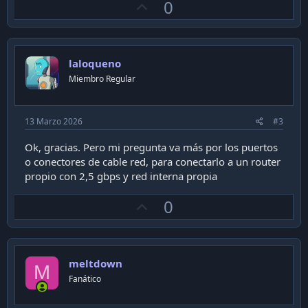
U
0
p
v
o
laloqueno
t
Miembro Regular
e
13 Marzo 2026
#3
Ok, gracias. Pero mi pregunta va más por los puertos
o conectores de cable red, para conectarlo a un router
propio con 2,5 gbps y red interna propia
U
0
p
v
o
meltdown
t
M
Fanático
e