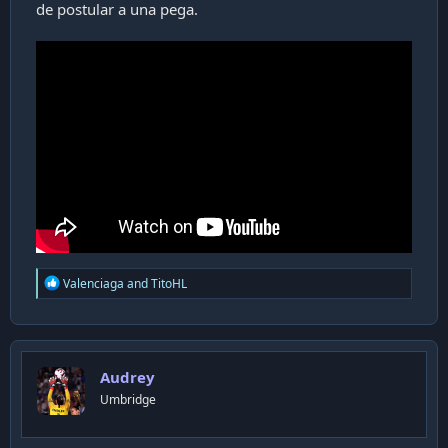
de postular a una pega.
R
Valenciaga
and
TitoHL
e
a
c
t
i
Audrey
o
n
Umbridge
s
: