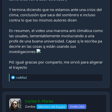
Y termina diciendo que no estamos ante una crisis del
clima, conclusión que saca del sombrero e incluso
contra lo que los mismos autores dicen
En resumen, el video una maroma anti climática como
las usuales, lamentablemente involucrando a una
profe de una buena universidad. Capaz q le escriba pa
decirle en las cosas q están usando sus
investigaciones
Pd: igual gracias por compartir, me sirvió para aligerar
el trayecto
R
rodkfw2
e
a
c
t
i
Carlos E. Flores
o
n
Zombie
Miembro del Equipo
OVERLORD
s