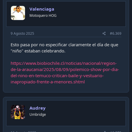
están quedándose cortos en muchos fenómenos locales.
i
Valenciaga
o
En resumen, un video negacionista (hasta declara “los
n
Motoquero HOG
autores dicen q no niega el cambio climático, pero como
s
:
ellos van a decir otra cosa”)
9 Agosto 2025
#6.369
Y termina diciendo que no estamos ante una crisis del
clima, conclusión que saca del sombrero e incluso contra lo
Esto pasa por no especificar claramente el día de que
que los mismos autores dicen
"niño" estaban celebrando.
En resumen, el video una maroma anti climática como las
usuales, lamentablemente involucrando a una profe de
https://www.biobiochile.cl/noticias/nacional/region-
una buena universidad. Capaz q le escriba pa decirle en las
de-la-araucania/2025/08/09/polemico-show-por-dia-
cosas q están usando sus investigaciones
del-nino-en-temuco-critican-baile-y-vestuario-
inapropiado-frente-a-menores.shtml
Pd: igual gracias por compartir, me sirvió para aligerar el
trayecto
Audrey
Umbridge