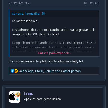
22 Octubre 2025
#6.378
Carlos E. Flores dijo:
La mentalidad wn.
Los ladrones de turno ocultando cuánto van a gastar en la
campaña a la ONU de la Bachelet.
La oposición reclamando que no se transparenta en vez de
reclamar de por qué xuxa tenemos que pagarla nosotros.
La vieja ql nunca me ha pagado los gastos de postular a
Haz clic para expandir...
una pega.
En eso se va a ir la plata de la electricidad, lol.
R
Valenciaga
,
TitoHL
,
Soujiro
and 1 other person
e
a
c
t
i
lobo.
o
n
Apple es para gente Basica.
s
: