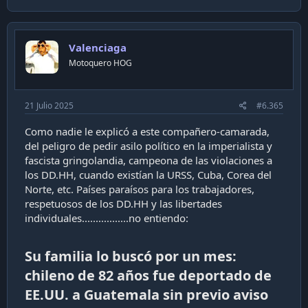
a
c
t
i
Valenciaga
o
n
Motoquero HOG
s
:
21 Julio 2025
#6.365
Como nadie le explicó a este compañero-camarada,
del peligro de pedir asilo político en la imperialista y
fascista gringolandia, campeona de las violaciones a
los DD.HH, cuando existían la URSS, Cuba, Corea del
Norte, etc. Países paraísos para los trabajadores,
respetuosos de los DD.HH y las libertades
individuales.................no entiendo:
Su familia lo buscó por un mes:
chileno de 82 años fue deportado de
EE.UU. a Guatemala sin previo aviso​