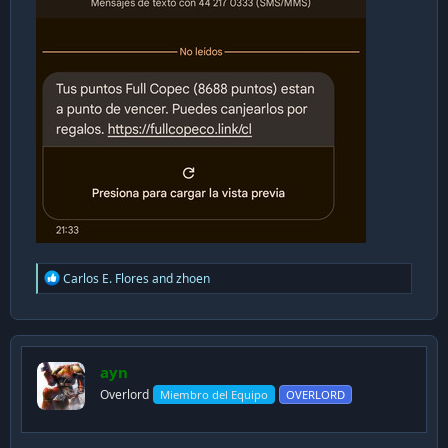
R
Carlos E. Flores
and
zhoen
e
a
c
t
i
ayn
o
n
Overlord
Miembro del Equipo
OVERLORD
s
: