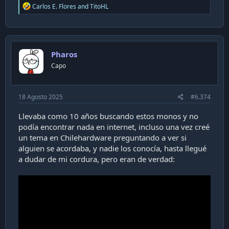
R
Carlos E. Flores
and
TitoHL
e
a
c
t
i
Pharos
o
n
Capo
s
:
18 Agosto 2025
#6.374
Llevaba como 10 años buscando estos monos y no
podía encontrar nada en internet, incluso una vez creé
un tema en Chilehardware preguntando a ver si
alguien se acordaba, y nadie los conocía, hasta llegué
a dudar de mi cordura, pero eran de verdad: