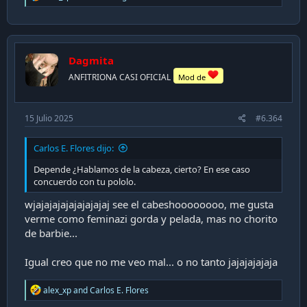
e
a
c
t
i
Dagmita
o
n
ANFITRIONA CASI OFICIAL
Mod de
s
:
15 Julio 2025
#6.364
Carlos E. Flores dijo:
Depende ¿Hablamos de la cabeza, cierto? En ese caso
concuerdo con tu pololo.
wjajajajajajajajajaj see el cabeshoooooooo, me gusta
verme como feminazi gorda y pelada, mas no chorito
de barbie...
Igual creo que no me veo mal... o no tanto jajajajajaja
R
alex_xp
and
Carlos E. Flores
e