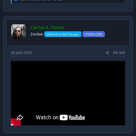
e
a
c
t
i
Carlos E. Flores
o
n
Zombie
Miembro del Equipo
OVERLORD
s
:
30 Julio 2025
#6.366