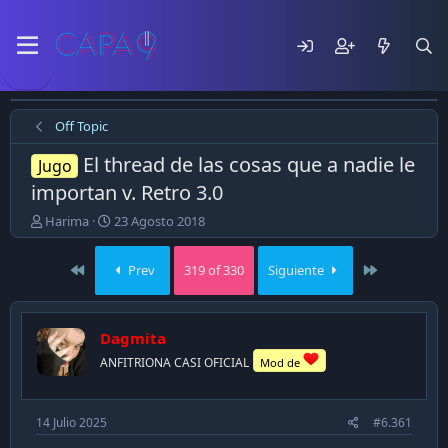
Off Topic
El thread de las cosas que a nadie le
Jugo
importan v. Retro 3.0
E
F
Harima
23 Agosto 2018
m
e
p
c
First
Last
Prev
319 of 330
Siguiente
e
h
z
a
ó
d
e
e
Dagmita
l
p
ANFITRIONA CASI OFICIAL
t
u
Mod de
e
b
m
l
a
i
14 Julio 2025
#6.361
c