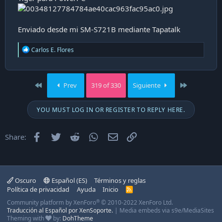
Enviado desde mi SM-S721B mediante Tapatalk
R
Carlos E. Flores
e
a
c
t
First
Last
Prev
319 of 330
Siguiente
i
o
n
YOU MUST LOG IN OR REGISTER TO REPLY HERE.
s
:
Facebook
Twitter
Reddit
WhatsApp
Email
Enlace
Share:
Oscuro
Español (ES)
Términos y reglas
Política de privacidad
Ayuda
Inicio
R
S
®
Community platform by XenForo
© 2010-2022 XenForo Ltd.
S
Traducción al Español por XenSoporte.
|
Media embeds via s9e/MediaSites
Theming with
by:
DohTheme