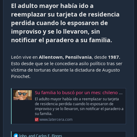
El adulto mayor había ido a
reemplazar su tarjeta de residencia
perdida cuando lo esposaron de
improviso y se lo llevaron, sin
notificar el paradero a su familia.​
León vive en
Allentown, Pensilvania
, desde
1987.
Esto desde que se le concediera asilo político tras ser
víctima de torturas durante la dictadura de Augusto
Pinochet.
Su familia lo buscó por un mes: chileno de 82 años fue deportado de EE.UU. a Guatemala sin previo aviso - La Tercera
El adulto mayor había ido a reemplazar su tarjeta
de residencia perdida cuando lo esposaron de
improviso y se lo llevaron, sin notificar el paradero a
su familia.
www.latercera.com
R
lobo.
and
Carlos E. Flores