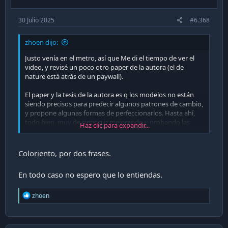
:
30 Julio 2025
#6.368
zhoen dijo:
Justo venía en el metro, así que Me di el tiempo de ver el
video, y revisé un poco otro paper de la autora (el de
nature está atrás de un paywall).
El paper y la tesis de la autora es q los modelos no están
siendo precisos para predecir algunos patrones de cambio,
y propone algunas formas de perfeccionarlos. Hasta ahí,
todo bien, muy de ciencia ir mejorando y probando las
Haz clic para expandir...
cosas.
El video en cambio, de alguna manera no sustentada
Coloriento, por dos frases.
propone que eso implica q estamos en un dogma, que las
políticas que se adoptan no son adecuadas…a son de que?
En todo caso no espero que lo entiendas.
Quien dijo q los modelos sobre estiman el cambio? Ej algun
fenómeno local puede ser, así como en un montón de
R
estos subestiman…
zhoen
e
a
Así, el mismo video podría utilizarse para ser más estrictos
c
en las políticas ambientalistas, pues los modelos también
t