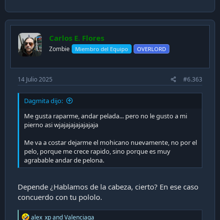
Carlos E. Flores
Zombie
Miembro del Equipo
OVERLORD
14 Julio 2025
#6.363
Dagmita dijo:
Me gusta raparme, andar pelada... pero no le gusto a mi
pierno asi wjajajajajajajaja
Me va a costar dejarme el mohicano nuevamente, no por el
pelo, porque me crece rapido, sino porque es muy
agrabable andar de pelona.
Depende ¿Hablamos de la cabeza, cierto? En ese caso
concuerdo con tu pololo.
R
alex_xp
and
Valenciaga