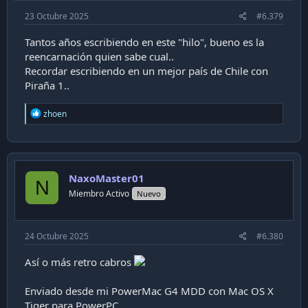
23 Octubre 2025
#6.379
Tantos años escribiendo en este "hilo", bueno es la
reencarnación quien sabe cual..
Recordar escribiendo en un mejor país de Chile con
Piraña 1..
R
zhoen
e
a
c
t
i
NaxoMaster01
o
N
n
Miembro Activo
Nuevo
s
:
24 Octubre 2025
#6.380
Así o más retro cabros
Enviado desde mi PowerMac G4 MDD con Mac OS X
Tiger para PowerPC