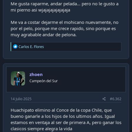
a
Me gusta raparme, andar pelada... pero no le gusto a
c
mi pierno asi wjajajajajajajaja
i
ó
Me va a costar dejarme el mohicano nuevamente, no
n
por el pelo, porque me crece rapido, sino porque es
muy agrabable andar de pelona.
R
Carlos E. Flores
e
a
c
t
i
zhoen
o
n
Campeón del Sur
s
:
14 Julio 2025
#6.362
Huachipato elimino al Conce de la copa Chile, que
bueno ganarle a los hijos de los ultimos años. Igual
estamos en ventaja al ser de primera A, pero ganar los
clasicos siempre alegra la vida