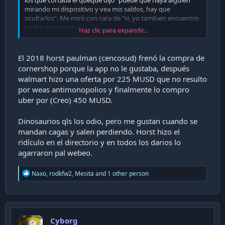
los que cortaba el queque dijo "puede que haya alguien
mirando mi dispositivo y vea mis saldos, hay que
ocultarlos". Me miró con cara de "si, yo tambien encuentro
probe argumento".
Haz clic para expandir...
Me despedí y con ese puro dato ya entendí que la
experiencia del banco siempre sería saboteada por algun
genio y sus ideas, en lugar de lo que arman los que saben.
El 2018 horst paulman (cencosud) frenó la compra de
cornershop porque la app no le gustaba, después
walmart hizo una oferta por 225 MUSD que no resulto
por weas antimonopolios y finalmente lo compro
uber por (Creo) 450 MUSD.
Dinosaurios qls los odio, pero me gustan cuando se
mandan cagas y salen perdiendo. Horst hizo el
ridículo en el directorio y en todos los darios lo
agarraron pal webeo.
R
Naxo
,
rodkfw2
,
Mesita
and 1 other person
e
a
c
t
i
Cyborg
o