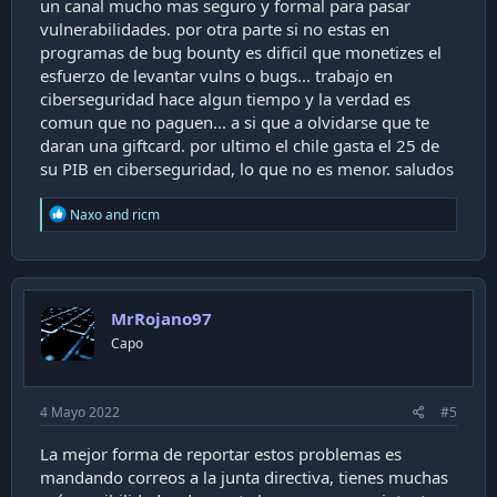
un canal mucho mas seguro y formal para pasar
vulnerabilidades. por otra parte si no estas en
programas de bug bounty es dificil que monetizes el
esfuerzo de levantar vulns o bugs... trabajo en
ciberseguridad hace algun tiempo y la verdad es
comun que no paguen... a si que a olvidarse que te
daran una giftcard. por ultimo el chile gasta el 25 de
su PIB en ciberseguridad, lo que no es menor. saludos
R
Naxo
and
ricm
e
a
c
t
i
MrRojano97
o
n
Capo
s
:
4 Mayo 2022
#5
La mejor forma de reportar estos problemas es
mandando correos a la junta directiva, tienes muchas