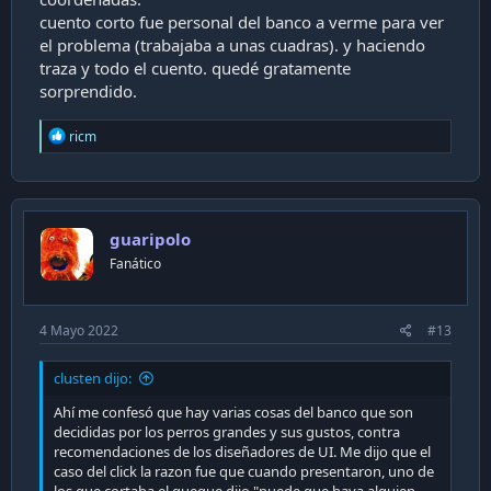
cuento corto fue personal del banco a verme para ver
el problema (trabajaba a unas cuadras). y haciendo
traza y todo el cuento. quedé gratamente
sorprendido.
R
ricm
e
a
c
t
i
guaripolo
o
n
Fanático
s
:
4 Mayo 2022
#13
clusten dijo:
Ahí me confesó que hay varias cosas del banco que son
decididas por los perros grandes y sus gustos, contra
recomendaciones de los diseñadores de UI. Me dijo que el
caso del click la razon fue que cuando presentaron, uno de