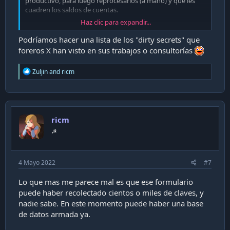
productivo, para luego reprocesarlos (a mano) y que les
cuadren los saldos de cuentas.
Haz clic para expandir...
el horror.
Podríamos hacer una lista de los "dirty secrets" que
foreros X han visto en sus trabajos o consultorías
R
Zuljin
and
ricm
e
a
c
t
i
ricm
o
n
☭
s
:
4 Mayo 2022
#7
Lo que mas me parece mal es que ese formulario
puede haber recolectado cientos o miles de claves, y
nadie sabe. En este momento puede haber una base
de datos armada ya.