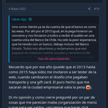
:
4 Mayo 2022
#10
t3b4n dijo:
Uno como cliente ya se da cuenta de que el banco es como
las weas. Por ahí por el 2013 igual, en la pega hicieron un
convenio y nos forzaron a todos a recibir el sueldo en una
cuenta vista del Banco De Chile. Ha sido la peor experiencia
que he tenido con un banco, debajo incluso del Banco
Estado. Todos nos aburrimos y reclamamos que nos
pagaran en nuestras cuentas usuales y cerramos la del
banco de Chile. Nunca más he abierto productos con ellos
Haz clic para expandir...
ni pretendo hacerlo en el futuro, no pongo mis lucas en un
sistema tan poco fiable.
Recuerdo que por ese año (puede que el 2013 hasta
como 2015 haya sido) me invitaron a ser tester de la
web, cuando cambiaron el diseño (me pagaban
transporte y una gift card. El puro hecho que me
sacaran de la ciudad empresarial valia la pena
).
Di mi opinión y como cierre pregunté por un par de
cosas que me parecían malas (organización de menú
y que para ver saldos, uno tenga que hacer click,