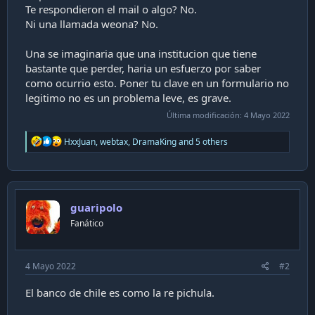
Te respondieron el mail o algo? No.
Ni una llamada weona? No.
Una se imaginaria que una institucion que tiene
bastante que perder, haria un esfuerzo por saber
como ocurrio esto. Poner tu clave en un formulario no
legitimo no es un problema leve, es grave.
Última modificación:
4 Mayo 2022
R
HxxJuan
,
webtax
,
DramaKing
and 5 others
e
a
c
t
i
guaripolo
o
n
Fanático
s
:
4 Mayo 2022
#2
El banco de chile es como la re pichula.