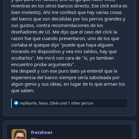
mientras en los otros bancos directo. Ese click extra es
bien molesto). Ahí me confesó que hay varias cosas
del banco que son decididas por los perros grandes y
sus gustos, contra recomendaciones de los
diseñadores de UI. Me dijo que el caso del click la
razon fue que cuando presentaron, uno de los que
cortaba el queque dijo "puede que haya alguien
mirando mi dispositivo y vea mis saldos, hay que
ocultarlos". Me miró con cara de "si, yo tambien
encuentro probe argumento".
Me despedí y con ese puro dato ya entendí que la
experiencia del banco siempre sería saboteada por
algun genio y sus ideas, en lugar de lo que arman los
que saben.
R
replikante
,
Naxo
,
t3b4n
and 1 other person
e
a
c
t
i
freishner
o
n