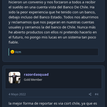
hicieron un convenio y nos forzaron a todos a recibir
el sueldo en una cuenta vista del Banco De Chile. Ha
sido la peor experiencia que he tenido con un banco,
debajo incluso del Banco Estado. Todos nos aburrimos
y reclamamos que nos pagaran en nuestras cuentas
usuales y cerramos la del banco de Chile. Nunca más
he abierto productos con ellos ni pretendo hacerlo en
el futuro, no pongo mis lucas en un sistema tan poco
fiable.
R
ricm
e
a
c
t
i
razordasquad
o
n
Gold Member
s
:
4 Mayo 2022
#4
la mejor forma de reportar es via csirt chile, ya que es