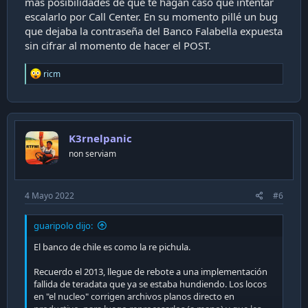
más posibilidades de que te hagan caso que intentar
escalarlo por Call Center. En su momento pillé un bug
que dejaba la contraseña del Banco Falabella expuesta
sin cifrar al momento de hacer el POST.
R
ricm
e
a
c
t
i
K3rnelpanic
o
n
non serviam
s
:
4 Mayo 2022
#6
guaripolo dijo:
El banco de chile es como la re pichula.
Recuerdo el 2013, llegue de rebote a una implementación
fallida de teradata que ya se estaba hundiendo. Los locos
en "el nucleo" corrigen archivos planos directo en