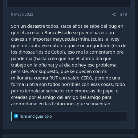
9 Mayo 2022
#19
Son un desastre todos. Hace años se sabe del bug en
que el acceso a BancoEstado se puede hacer con
claves sin importar mayusculas/minusculas, al wey
que me conto ese dato no quise ni preguntarle (era de
los dinosaurios de Cobol), eso me lo comentaron pre
pandemia (hasta creo que fue el ultimo día que
trabaje en la oficina) y al dia de hoy ese problema
persiste. Por supuesto, que se queden con mi
millonaria cuenta RUT con saldo CERO, pero de una
forma u otra son todos horribles con esas cosas, todo
por externalizar servicios con empresas de papel o
creadas por el amigo del amigo del amigo para
acomodarse en las licitaciones que se inventan.
R
ricm
and
guaripolo
e
a
c
t