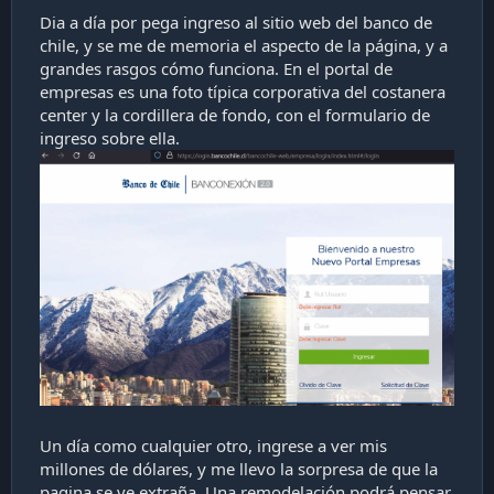
a
Dia a día por pega ingreso al sitio web del banco de
c
chile, y se me de memoria el aspecto de la página, y a
i
ó
grandes rasgos cómo funciona. En el portal de
n
empresas es una foto típica corporativa del costanera
center y la cordillera de fondo, con el formulario de
ingreso sobre ella.
Un día como cualquier otro, ingrese a ver mis
millones de dólares, y me llevo la sorpresa de que la
pagina se ve extraña. Una remodelación podrá pensar