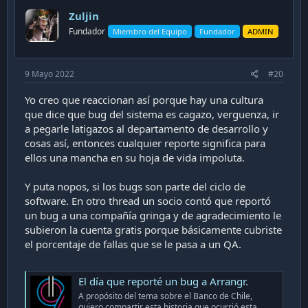
i
Zuljin
o
n
Fundador
Miembro del Equipo
Fundador
ADMIN
s
:
9 Mayo 2022
#20
Yo creo que reaccionan así porque hay una cultura
que dice que bug del sistema es cagazo, verguenza, ir
a pegarle latigazos al departamento de desarrollo y
cosas así, entonces cualquier reporte significa para
ellos una mancha en su hoja de vida impoluta.
Y puta nopos, si los bugs son parte del ciclo de
software. En otro thread un socio contó que reportó
un bug a una compañía gringa y de agradecimiento le
subieron la cuenta gratis porque básicamente cubriste
el porcentaje de fallas que se le pasa a un QA.
El día que reporté un bug a Arrangr.
A propósito del tema sobre el Banco de Chile,
quiero compartir esta historia que ocurrió esta