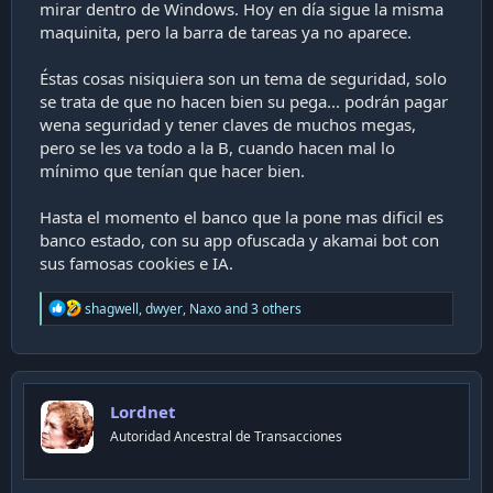
mirar dentro de Windows. Hoy en día sigue la misma
maquinita, pero la barra de tareas ya no aparece.
Éstas cosas nisiquiera son un tema de seguridad, solo
se trata de que no hacen bien su pega... podrán pagar
wena seguridad y tener claves de muchos megas,
pero se les va todo a la B, cuando hacen mal lo
mínimo que tenían que hacer bien.
Hasta el momento el banco que la pone mas dificil es
banco estado, con su app ofuscada y akamai bot con
sus famosas cookies e IA.
R
shagwell
,
dwyer
,
Naxo
and 3 others
e
a
c
t
i
Lordnet
o
n
Autoridad Ancestral de Transacciones
s
: