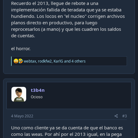
Recuerdo el 2013, llegue de rebote a una
implementación fallida de teradata que ya se estaba
hundiendo. Los locos en "el nucleo" corrigen archivos
planos directo en productivo, para luego
reprocesarlos (a mano) y que les cuadren los saldos
de cuentas.
el horror.
R
webtax
,
rodkfw2
,
KarlG
and 4 others
e
a
c
t
i
t3b4n
o
n
Ocioso
s
:
4 Mayo 2022
#3
Uno como cliente ya se da cuenta de que el banco es
como las weas. Por ahí por el 2013 igual, en la pega