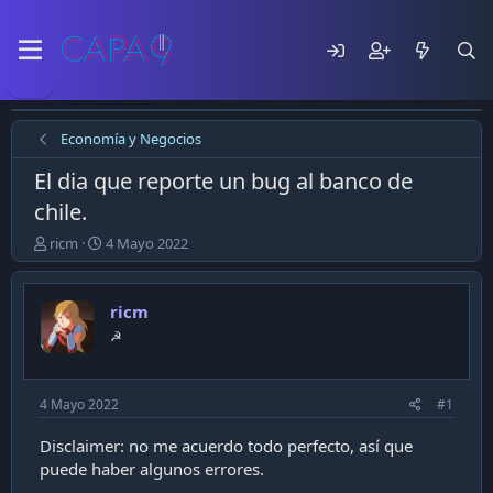
Economía y Negocios
El dia que reporte un bug al banco de
chile.
E
F
ricm
4 Mayo 2022
m
e
p
c
e
h
ricm
z
a
☭
ó
d
e
e
l
p
t
u
4 Mayo 2022
#1
e
b
m
l
Disclaimer: no me acuerdo todo perfecto, así que
a
i
puede haber algunos errores.
c