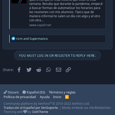
semana. Resulta que durante la pandemia, empecé
a buscar formas de automatizar los horarios para
las reuniones con mis alumnos. Típico que de
manera informal te salen un día con algo y al otro
con otra...
www.capa9.net
R
ricm
and
Supermanco
e
a
c
t
YOU MUST LOG IN OR REGISTER TO REPLY HERE.
i
o
n
Facebook
Twitter
Reddit
WhatsApp
Email
Enlace
Share:
s
:
Oscuro
Español (ES)
Términos y reglas
Política de privacidad
Ayuda
Inicio
R
S
®
Community platform by XenForo
© 2010-2022 XenForo Ltd.
S
Traducción al Español por XenSoporte.
|
Media embeds via s9e/MediaSites
Theming with
by:
DohTheme