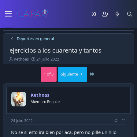
Deportes en general
ejercicios a los cuarenta y tantos
E
F
Kethoas
24 Julio 2022
m
e
p
c
Last
1 of 3
Siguiente
e
h
z
a
ó
d
e
e
Kethoas
l
p
Miembro Regular
t
u
e
b
m
l
a
i
24 Julio 2022
#1
c
a
No se si esto ira bien por aca, pero no pille un hilo
c