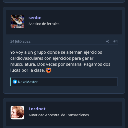
c
t
i
senbe
o
n
Asesino de ferrules.
s
:
24 Julio 2022
#4
Yo voy a un grupo donde se alternan ejercicios
cardiovasculares con ejercicios para ganar
musculatura. Dos veces por semana. Pagamos dos
lucas por la clase.
R
NaxoMaster
e
a
c
t
i
Lordnet
o
n
Autoridad Ancestral de Transacciones
s
: