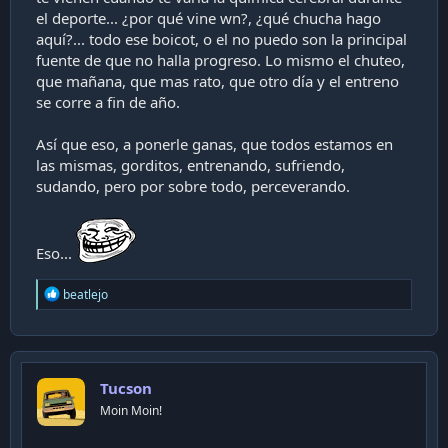
el deporte... ¿por qué vine wn?, ¿qué chucha hago
aquí?... todo ese boicot, o el no puedo son la principal
fuente de que no halla progreso. Lo mismo el chuteo,
que mañana, que mas rato, que otro día y el entreno
se corre a fin de año.
Así que eso, a ponerle ganas, que todos estamos en
las mismas, gorditos, entrenando, sufriendo,
sudando, pero por sobre todo, perceverando.
Eso...
R
beatlejo
e
a
c
t
i
Tucson
o
n
Moin Moin!
s
: