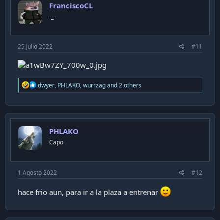
FranciscoCL
o
n
-_-
s
:
25 Julio 2022
#11
R
dwyer
,
PHLAKO
,
wurrzag
and 2 others
e
a
c
t
i
PHLAKO
o
n
Capo
s
:
1 Agosto 2022
#12
hace frio aun, para ir a la plaza a entrenar