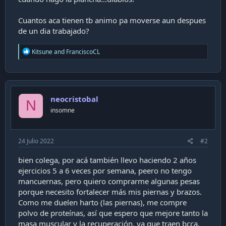
Cuantos aca tienen tb animo pa moverse aun despues
de un dia trabajado?
R
Kitsune
and
FranciscoCL
e
a
c
t
i
neocristobal
o
N
n
insomne
s
:
24 Julio 2022
#2
bien colega, por acá también llevo haciendo 2 años
ejercicios 5 a 6 veces por semana, peero no tengo
mancuernas, pero quiero comprarme algunas pesas
porque necesito fortalecer más mis piernas y brazos.
Como me duelen harto (las piernas), me compre
polvo de proteínas, así que espero que mejore tanto la
masa muscular y la recuperación, ya que traen bcca,