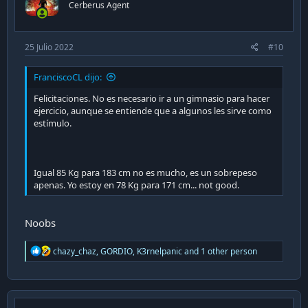
Cerberus Agent
25 Julio 2022
#10
FranciscoCL dijo:
Felicitaciones. No es necesario ir a un gimnasio para hacer
ejercicio, aunque se entiende que a algunos les sirve como
estímulo.
Igual 85 Kg para 183 cm no es mucho, es un sobrepeso
apenas. Yo estoy en 78 Kg para 171 cm... not good.
Noobs
R
chazy_chaz
,
GORDIO
,
K3rnelpanic
and 1 other person
e
a
c
t
i