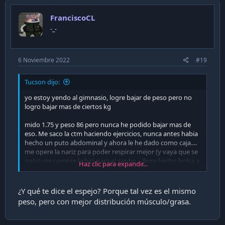
FranciscoCL
-_-
6 Noviembre 2022
#19
Tucson dijo:
yo estoy yendo al gimnasio, logre bajar de peso pero no
logro bajar mas de ciertos kg
mido 1.75 y peso 86 pero nunca he podido bajar mas de
eso. Me saco la ctm haciendo ejercicios, nunca antes habia
hecho un puto abdominal y ahora le he dado como caja....
me opere la nariz para poder respirar mejor (y vaya que se
nota) me compre la bici para el cardio... llego hecho bolsa a
Haz clic para expandir...
la casa (ayer hice 25km sin paradas), la jefa me prepara
cosas ultra saludables, dejamos de comprar pan, dejamos
la leche entera y cosas así..... dejé ya casi de fumar, me
¿Y qué te dice el espejo? Porque tal vez es el mismo
siento mejor mas apretao y duermo filete. Así y todo... ahi
peso, pero con mejor distribución músculo/grasa.
siguen los 86