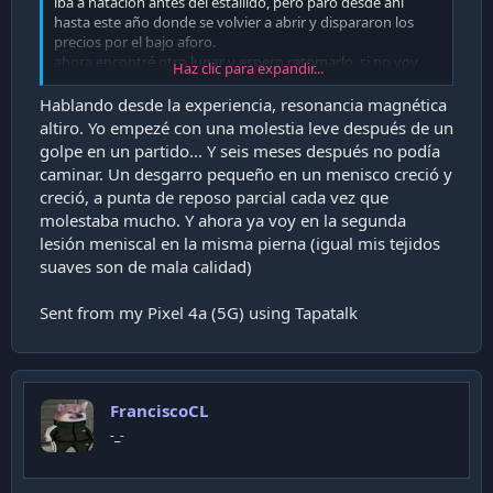
iba a natación antes del estallido, pero paró desde ahi
hasta este año donde se volvier a abrir y dispararon los
precios por el bajo aforo.
ahora encontré otro lugar y espero retomarlo. si no voy
Haz clic para expandir...
para los gordos de Wall-e.
Hablando desde la experiencia, resonancia magnética
aparte tengo una molestia en la rodilla que me aparece de
altiro. Yo empezé con una molestia leve después de un
repente, a veces incluso caminando. asi que creo que
golpe en un partido... Y seis meses después no podía
tendré que ir además al traumatólogo.
caminar. Un desgarro pequeño en un menisco creció y
creció, a punta de reposo parcial cada vez que
molestaba mucho. Y ahora ya voy en la segunda
lesión meniscal en la misma pierna (igual mis tejidos
suaves son de mala calidad)
Sent from my Pixel 4a (5G) using Tapatalk
FranciscoCL
-_-