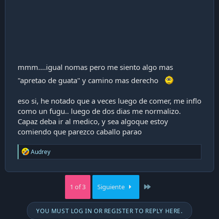
mmm....igual nomas pero me siento algo mas
"apretao de guata" y camino mas derecho
eso si, he notado que a veces luego de comer, me inflo
como un fugu.. luego de dos dias me normalizo.
Capaz deba ir al medico, y sea algoque estoy
comiendo que parezco caballo parao
R
Audrey
e
a
c
t
Last
1 of 3
Siguiente
i
o
n
YOU MUST LOG IN OR REGISTER TO REPLY HERE.
s