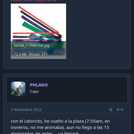
banda_1-768x768.jpg
73,3 KB · Visitas: 371
PHLAKO
Capo
2 Noviembre 2022
#14
con el calorcito, he vuelto a la plaza (7:50am, en
invierno, no me animaba). aun no llego a las 15
dominadas de antes, ...ya llegaré