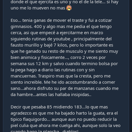
donde el que ejercita es uno y no el de la tele... si hay
i
uno me lo mueven no mas
ó
n
Eso... tenia ganas de mover el traste y fui a cotizar
gimnasios. 400 y algo mas me pedia el que tengo
cerca, asi que empecé a ejercitarme en marzo
siguiendo rutinas de youtube , principalmente del
fausto murillo y bajé 7 kilos, pero lo importante es
que he ganado su resto de musculo y me siento muy
bien animica y fisicamente..., corro 2 veces por
semana sus 12 km y salvo cuando termino bolsa por
la pega hago a diario las rutinas con y sin
mancuernas. Traspiro mas que la cresta, pero me
siento increible. Me he ido acostumbrando a comer
sano...ahora disfruto su par de manzanas cuando me
da hambre...antes las hallaba insipidas..
Decir que pesaba 85 midiendo 183...lo que mas
agradezco es que me ha bajado harto la guata, era el
tipico flaquigordo... aunque aun no puedo reducir la
piel culia que ahora me cuelga ahi, aunque solo la veo
cuando hago la plancha...diablos!