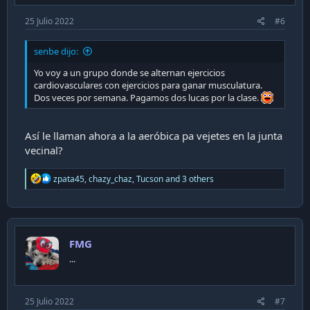
25 Julio 2022
#6
senbe dijo:
Yo voy a un grupo donde se alternan ejercicios
cardiovasculares con ejercicios para ganar musculatura.
Dos veces por semana. Pagamos dos lucas por la clase.
Así le llaman ahora a la aeróbica pa vejetes en la junta
vecinal?
R
zpata45
,
chazy_chaz
,
Tucson
and 3 others
e
a
c
t
i
FMG
o
n
...
s
:
25 Julio 2022
#7