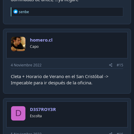
R
senbe
e
a
c
t
i
homero.cl
o
n
Capo
s
:
4 Noviembre 2022
#15
Cleta + Horario de Verano en el San Cristóbal ->
Impecable para ir después de la oficina.
D3S7ROY3R
D
Escolta