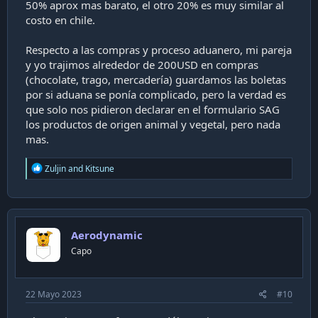
50% aprox mas barato, el otro 20% es muy similar al
costo en chile.
Respecto a las compras y proceso aduanero, mi pareja
y yo trajimos alrededor de 200USD en compras
(chocolate, trago, mercadería) guardamos las boletas
por si aduana se ponía complicado, pero la verdad es
que solo nos pidieron declarar en el formulario SAG
los productos de origen animal y vegetal, pero nada
mas.
R
Zuljin
and
Kitsune
e
a
c
t
i
Aerodynamic
o
n
Capo
s
:
22 Mayo 2023
#10