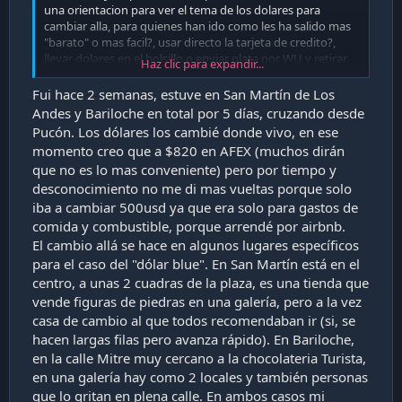
una orientacion para ver el tema de los dolares para
cambiar alla, para quienes han ido como les ha salido mas
"barato" o mas facil?, usar directo la tarjeta de credito?,
llevar dolares en el bolsillo o enviar plata por WU y retirar
Haz clic para expandir...
alla?
Fui hace 2 semanas, estuve en San Martín de Los
Andes y Bariloche en total por 5 días, cruzando desde
Pucón. Los dólares los cambié donde vivo, en ese
momento creo que a $820 en AFEX (muchos dirán
que no es lo mas conveniente) pero por tiempo y
desconocimiento no me di mas vueltas porque solo
iba a cambiar 500usd ya que era solo para gastos de
comida y combustible, porque arrendé por airbnb.
El cambio allá se hace en algunos lugares específicos
para el caso del "dólar blue". En San Martín está en el
centro, a unas 2 cuadras de la plaza, es una tienda que
vende figuras de piedras en una galería, pero a la vez
casa de cambio al que todos recomendaban ir (si, se
hacen largas filas pero avanza rápido). En Bariloche,
en la calle Mitre muy cercano a la chocolateria Turista,
en una galería hay como 2 locales y también personas
que lo gritan en plena calle. En ambos casos mi