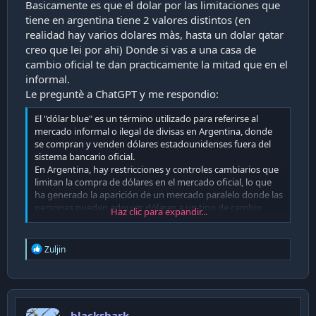
Basicamente es que el dolar por las limitaciones que
tiene en argentina tiene 2 valores distintos (en
realidad hay varios dolares màs, hasta un dolar qatar
creo que lei por ahi) Donde si vas a una casa de
cambio oficial te dan practicamente la mitad que en el
informal.
Le preguntè a ChatGPT y me respondio:
El "dólar blue" es un término utilizado para referirse al
mercado informal o ilegal de divisas en Argentina, donde
se compran y venden dólares estadounidenses fuera del
sistema bancario oficial.
En Argentina, hay restricciones y controles cambiarios que
limitan la compra de dólares en el mercado oficial, lo que
ha generado la aparición de un mercado paralelo donde las
personas pueden adquirir dólares a un tipo de cambio
Haz clic para expandir...
diferente al oficial. Este tipo de cambio suele ser más alto
que el tipo de cambio oficial, lo que significa que el dólar
blue tiende a ser más caro que el dólar oficial.
R
Zuljin
Es importante mencionar que el mercado del dólar blue es
e
considerado ilegal y no está respaldado ni regulado por el
a
c
gobierno argentino. Los precios y la disponibilidad del
t
dólar blue pueden variar ampliamente y están sujetos a la
i
oferta y demanda en el mercado informal. Además,
blackshark
o