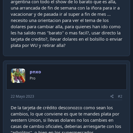
argentina con todo el show de lo barato que es alla,
i
una arrancada de fin de semana con la iñora para ir a
ó
vacacionar y de pasada ir al super a fin de mes ...
n
necesito una orientacion para ver el tema de los
dolares para cambiar alla, para quienes han ido como
les ha salido mas "barato" o mas facil?, usar directo la
tarjeta de credito?, llevar dolares en el bolsillo o enviar
plata por WU y retirar alla?
pnxo
Pro
22 Mayo 2023
#2
De la tarjeta de crédito desconozco como sean los
cambios, lo que conviene es que te mandes plata por
western Union, si llevas dolares no los cambies en
casas de cambio oficiales, deberias arriesgarte con los
"arbolitos", o bien en los supermercados.