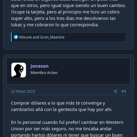
que en otros, pero igual sigue siendo un buen cambio.
Ocupe la tarjeta, pero al principio me hizo un cobro
super alto, pero a los tres dias me devolvieron las
lukas y me cobraron lo que correspondia.
R
Kitsune
and
Gran_Maestre
e
a
c
t
i
Jonasan
o
n
Miembro Activo
s
:
22 Mayo 2023
#4
Comprar dólares a lo que más te convenga y
cambiarlos allá con la gentesita que hay por ahi.
En lo personal cuando fuí preferí cambiar en Western
Union por ser más seguro, no me tincaba andar
portando hartos dólares ni tener que buscar un buen