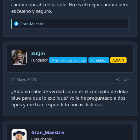
cambio por ahí en la calle. No es el mejor cambio pero
es bueno y seguro.
R
Gran_Maestre
e
a
c
t
i
Zuljin
o
n
Fundador
Miembro del Equipo
Fundador
ADMIN
s
:
22 Mayo 2023
#5
¿Alguien sabe de verdad como es el concepto de dólar
blue para que lo explique? Yo le he preguntado a dos
tipos y me han respondido hueas distintas.
Gran_Maestre
Copuchento