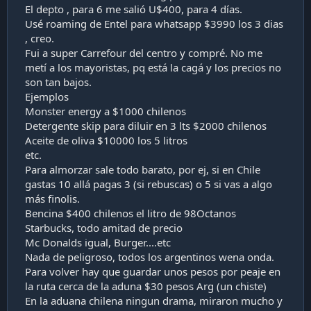
El depto , para 6 me salió U$400, para 4 días.
Usé roaming de Entel para whatsapp $3990 los 3 dias
, creo.
Fui a super Carrefour del centro y compré. No me
metí a los mayoristas, pq está la cagá y los precios no
son tan bajos.
Ejemplos
Monster energy a $1000 chilenos
Detergente skip para diluir en 3 lts $2000 chilenos
Aceite de oliva $10000 los 5 litros
etc.
Para almorzar sale todo barato, por ej, si en Chile
gastas 10 allá pagas 3 (si rebuscas) o 5 si vas a algo
más finolis.
Bencina $400 chilenos el litro de 98Octanos
Starbucks, todo amitad de precio
Mc Donalds igual, Burger....etc
Nada de peligroso, todos los argentinos wena onda.
Para volver hay que guardar unos pesos por peaje en
la ruta cerca de la aduna $30 pesos Arg (un chiste)
En la aduana chilena ningun drama, miraron mucho y