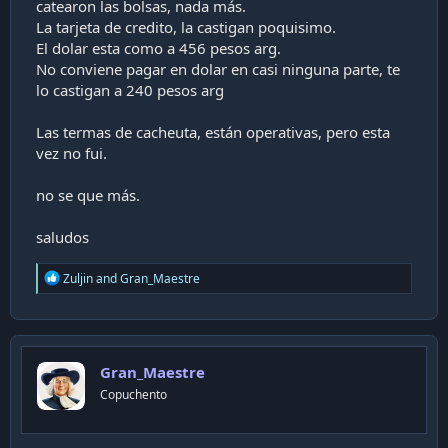
catearon las bolsas, nada más.
La tarjeta de credito, la castigan poquisimo.
El dolar esta como a 456 pesos arg.
No conviene pagar en dolar en casi ninguna parte, te
lo castigan a 240 pesos arg
Las termas de cacheuta, están operativas, pero esta
vez no fui.
no se que más.
saludos
R
Zuljin
and
Gran_Maestre
e
a
c
t
i
Gran_Maestre
o
n
Copuchento
s
: