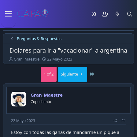
Preguntas & Respuestas
Dolares para ir a "vacacionar" a argentina
E
F
Gran_Maestre
22 Mayo 2023
m
e
p
c
Last
1 of 2
Siguiente
e
h
z
a
ó
d
e
e
Gran_Maestre
l
p
Copuchento
t
u
e
b
m
l
a
i
22 Mayo 2023
#1
c
a
Estoy con todas las ganas de mandarme un pique a
c