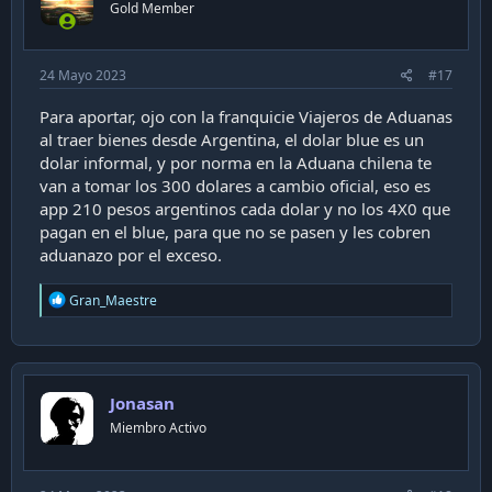
Gold Member
24 Mayo 2023
#17
Para aportar, ojo con la franquicie Viajeros de Aduanas
al traer bienes desde Argentina, el dolar blue es un
dolar informal, y por norma en la Aduana chilena te
van a tomar los 300 dolares a cambio oficial, eso es
app 210 pesos argentinos cada dolar y no los 4X0 que
pagan en el blue, para que no se pasen y les cobren
aduanazo por el exceso.
R
Gran_Maestre
e
a
c
t
i
Jonasan
o
n
Miembro Activo
s
: