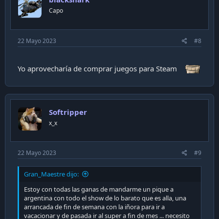
participar en transacciones de divisas en el mercado negro
n
Capo
puede implicar riesgos legales y financieros. Siempre es
s
recomendable informarse adecuadamente sobre las
:
regulaciones cambiarias vigentes en Argentina y seguir los
canales oficiales para realizar operaciones legales y
22 Mayo 2023
#8
seguras.
Yo aprovecharía de comprar juegos para Steam
Softripper
x_x
22 Mayo 2023
#9
Gran_Maestre dijo:
Estoy con todas las ganas de mandarme un pique a
argentina con todo el show de lo barato que es alla, una
arrancada de fin de semana con la iñora para ir a
vacacionar y de pasada ir al super a fin de mes ... necesito