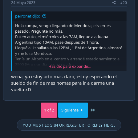
24 Mayo 2023
#20
perronet dijo:
Hola cumpa, vengo llegando de Mendoza, el viernes
pasado. Pregunte no más.
Fui en auto, el miércoles a las 7AM, llegue a aduana
Argentina tipo 10AM, pasé después de 1 hora.
Llegué a Uspallata a las 12PM , 1 PM de Argentina, almorcé
y me fui a Mendoza.
Tenía un Airbnb en el centro y arrendé estacionamiento a
2500 $Arg por día , a una cuadra.
Haz clic para expandir...
El depto , para 6 me salió U$400, para 4 días.
Usé roaming de Entel para whatsapp $3990 los 3 dias ,
wena, ya estoy arto mas claro, estoy esperando el
creo.
sueldo de fin de mes nomas para ir a darme una
Fui a super Carrefour del centro y compré. No me metí a
vuelta xD
los mayoristas, pq está la cagá y los precios no son tan
bajos.
Ejemplos
Monster energy a $1000 chilenos
Last
1 of 2
Siguiente
Detergente skip para diluir en 3 lts $2000 chilenos
Aceite de oliva $10000 los 5 litros
etc.
YOU MUST LOG IN OR REGISTER TO REPLY HERE.
Para almorzar sale todo barato, por ej, si en Chile gastas 10
allá pagas 3 (si rebuscas) o 5 si vas a algo más finolis.