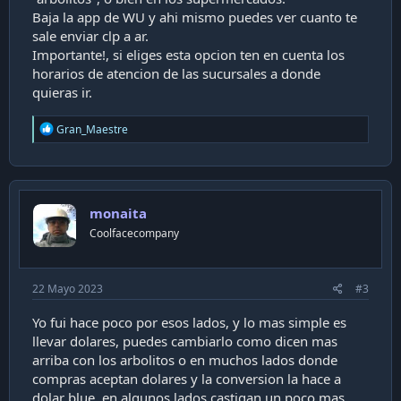
Baja la app de WU y ahi mismo puedes ver cuanto te
sale enviar clp a ar.
Importante!, si eliges esta opcion ten en cuenta los
horarios de atencion de las sucursales a donde
quieras ir.
R
Gran_Maestre
e
a
c
t
i
monaita
o
n
Coolfacecompany
s
:
22 Mayo 2023
#3
Yo fui hace poco por esos lados, y lo mas simple es
llevar dolares, puedes cambiarlo como dicen mas
arriba con los arbolitos o en muchos lados donde
compras aceptan dolares y la conversion la hace a
dolar blue, en algunos lados castigan un poco mas