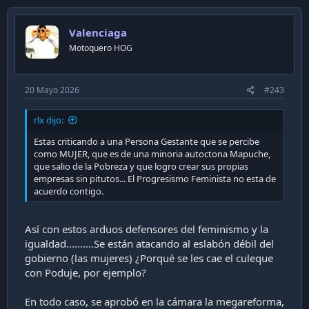
t
i
Valenciaga
o
n
Motoquero HOG
s
:
20 Mayo 2026
#243
rlx dijo:
Estas criticando a una Persona Gestante que se percibe
como MUJER, que es de una minoria autoctona Mapuche,
que salio de la Pobreza y que logro crear sus propias
empresas sin pitutos... El Progresismo Feminista no esta de
acuerdo contigo.
Así con estos arduos defensores del feminismo y la
igualdad..........Se están atacando al eslabón débil del
gobierno (las mujeres) ¿Porqué se les cae el culeque
con Poduje, por ejemplo?
En todo caso, se aprobó en la cámara la megareforma,