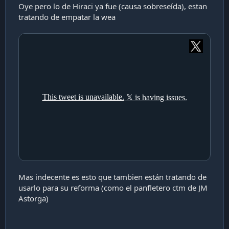
actualmente ejerce como diputada. Leturia explicó
Oye pero lo de Hiraci ya fue (causa sobreseída), estan
que el Consejo Municipal de Santiago podría
tratando de empatar la wea
elevar la causa al Tribunal Electoral Regional (TER),
que podría sancionar a la militante del PC con la
prohibición para ejercer cargos públicos"
"No son otras cosas que fraude al Fisco": Experto explica las razones por las que Irací Hassler podría ser destituida de su cargo
El abogado Francisco Leturia, expresidente del
Consejo para la Transparencia, dijo en
Meganoticias Siempre Juntos las razones por
las que la diputada Irací Hassler (PC) podría ser
destituida de su cargo. ¡Detalles!
www.meganoticias.cl
De lado y lado puros cochinos rql!!!
Mas indecente es esto que tambien están tratando de
usarlo para su reforma (como el panfletero ctm de JM
Astorga)