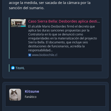
acoge la medida, ser sacada de la cámara por la
Mas indecente es esto que tambien están tratando de
sanción del sumario.
usarlo para su reforma (como el panfletero ctm de JM
Astorga)
Caso Sierra Bella: Desbordes aplica destituciones y acoge responsabilidad de Irací Hassler
El alcalde Mario Desbordes firmó el decreto que
aplica las duras sanciones propuestas por la
Contraloría en lo que se denunció como
irregularidades en la materialización del proyecto
Sierra Bella. El documento, que incluye seis
destituciones de funcionarios, acredita la
responsabilidad...
www.biobiochile.cl
R
TitoHL
e
a
c
t
i
Kitsune
o
n
Fanático
s
: