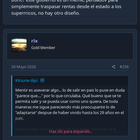
simplemente traspasar rentas desde el estado a los
superrricos, no hay otro diseño.
rlx
Gold Member
26 Mayo 2026
#256
Kitsune dijo:
Mentir es aseverar algo... lo de salir en pais lo puse en duda
"parece que...." por lo que circulaba. Qué bueno que se te
permita salir y se pueda usar como uno quiera. De toda
maneras me sigue pareciendo más preocupante lo de
"adaptarse" despue de haber vivido hasta los 29 años en el
país.
Flores huele a pijama pero a fuego lento, entiendo si la
Haz clic para expandir...
desaforan quedan a punto de perder la mayoria en