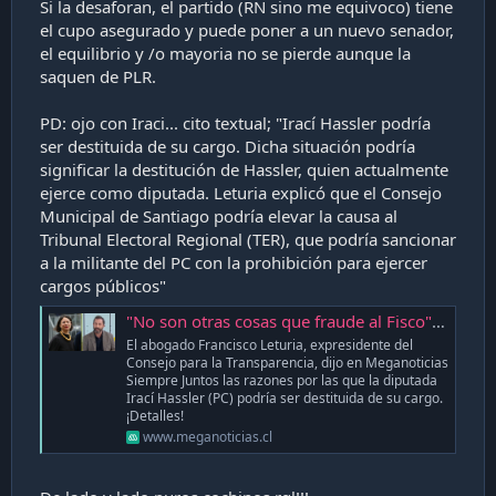
senado.
Si la desaforan, el partido (RN sino me equivoco) tiene
el cupo asegurado y puede poner a un nuevo senador,
el equilibrio y /o mayoria no se pierde aunque la
saquen de PLR.
PD: ojo con Iraci... cito textual
; "Irací Hassler podría
ser destituida de su cargo. Dicha situación podría
significar la destitución de Hassler, quien actualmente
ejerce como diputada. Leturia explicó que el Consejo
Municipal de Santiago podría elevar la causa al
Tribunal Electoral Regional (TER), que podría sancionar
a la militante del PC con la prohibición para ejercer
cargos públicos"
"No son otras cosas que fraude al Fisco": Experto explica las razones por las que Irací Hassler podría ser destituida de su cargo
El abogado Francisco Leturia, expresidente del
Consejo para la Transparencia, dijo en Meganoticias
Siempre Juntos las razones por las que la diputada
Irací Hassler (PC) podría ser destituida de su cargo.
¡Detalles!
www.meganoticias.cl