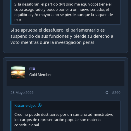
graves a las normas sobre transparencia, límites y control
Si la desaforan, el partido (RN sino me equivoco) tiene el
del gasto electoral.
cupo asegurado y puede poner a un nuevo senador, el
equilibrio y /o mayoria no se pierde aunque la saquen de
Influencias indebidas: Ejercer influencia ante autoridades
PLR.
administrativas o judiciales a favor de empleadores o
trabajadores en conflictos laborales.
Si se aprueba el desafuero, el parlamentario es
suspendido de sus funciones y pierde su derecho a
Si un diputado comete un presunto delito, la justicia
voto mientras dure la investigación penal
ordinaria debe solicitar su
desafuero
. Este trámite lo
realiza la Corte de Apelaciones respectiva (y puede apelarse
ante la Corte Suprema). Si se aprueba, el parlamentario es
suspendido de sus funciones y pierde su derecho a voto
mientras dure la investigación penal
rlx
Gold Member
28 Mayo 2026
#260
Kitsune dijo:
Creo no puede destituirse por un sumario administrativo,
los cargos de representación popular son materia
constitucional.