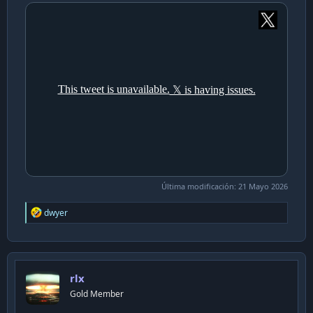
Última modificación:
21 Mayo 2026
R
dwyer
e
a
c
t
i
rlx
o
n
Gold Member
s
: