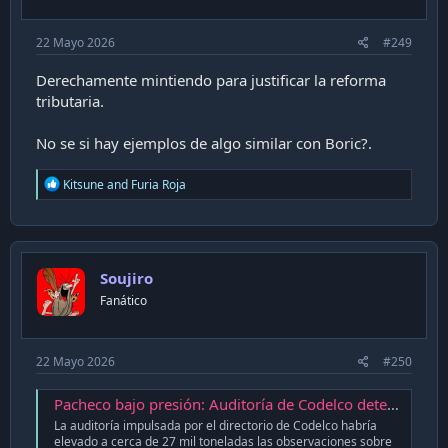
:
22 Mayo 2026
#249
Derechamente mintiendo para justificar la reforma
tributaria.
No se si hay ejemplos de algo similar con Boric?.
R
Kitsune
and
Furia Roja
e
a
c
t
i
Soujiro
o
n
Fanático
s
:
22 Mayo 2026
#250
Pacheco bajo presión: Auditoría de Codelco detecta nueva anomalía en sobreproducción de cobre
La auditoría impulsada por el directorio de Codelco habría
elevado a cerca de 27 mil toneladas las observaciones sobre