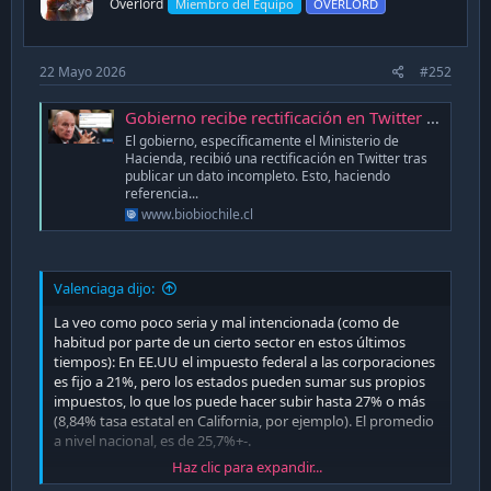
Overlord
Miembro del Equipo
OVERLORD
22 Mayo 2026
#252
Gobierno recibe rectificación en Twitter por divulgar dato incompleto sobre impuestos en EEUU y Chile
El gobierno, específicamente el Ministerio de
Hacienda, recibió una rectificación en Twitter tras
publicar un dato incompleto. Esto, haciendo
referencia...
www.biobiochile.cl
Valenciaga dijo:
La veo como poco seria y mal intencionada (como de
habitud por parte de un cierto sector en estos últimos
tiempos): En EE.UU el impuesto federal a las corporaciones
es fijo a 21%, pero los estados pueden sumar sus propios
impuestos, lo que los puede hacer subir hasta 27% o más
(8,84% tasa estatal en California, por ejemplo). El promedio
a nivel nacional, es de 25,7%+-.
Haz clic para expandir...
PD: wat0n, debe tener más información al respecto.