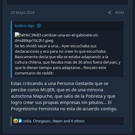
:
20 Mayo 2026
#242
kniitro dijo:
Se les olvidó sacar a una... Ayer escuchaba sus
declaraciones y era para no creer lo que escuchaba.
Basicamente decía que ella se estaba adaptando a la
cultura chilena, que llevaba más de 30 años fuera del pais, y
que le dieran tiempo para adaptarse... Rescato este
comentario de reddit:
Estas criticando a una Persona Gestante que se
percibe como MUJER, que es de una minoria
autoctona Mapuche, que salio de la Pobreza y que
logro crear sus propias empresas sin pitutos... El
Progresismo Feminista no esta de acuerdo contigo.
R
seba
,
Ortegauss
,
dwyer
and 4 others
e
a
c