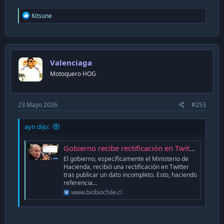
R
Kitsune
e
a
c
t
i
Valenciaga
o
n
Motoquero HOG
s
:
23 Mayo 2026
#253
ayn dijo:
Gobierno recibe rectificación en Twitter por divulgar dato incompleto sobre impuestos en EEUU y Chile
El gobierno, específicamente el Ministerio de
Hacienda, recibió una rectificación en Twitter
tras publicar un dato incompleto. Esto, haciendo
referencia...
www.biobiochile.cl