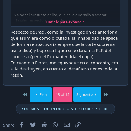
Va por el presunto delito, que es lo que salió a aclarar
Hassler, respecto al titular de mega.
Haz clic para expandir...
Respecto de Iraci, como la investigación es anterior a
Si se aprueba el desafuero, el parlamentario es suspendido
que asumiera como diputada, la inhabilidad se aplica
de sus funciones y pierde su derecho a voto mientras dure
de forma retroactiva (siempre que la corte suprema
la investigación penal
asi lo diga) y bajo esa figura si le darian la PLR del
congreso (pero el Pc mantendría el cupo).
En cuanto a Flores, me equivoque en el concepto, era
si la destituyen, en cuanto al desafuero tienes toda la
razón.
First
Last
Prev
13 of 15
Siguiente
YOU MUST LOG IN OR REGISTER TO REPLY HERE.
Facebook
Twitter
Reddit
WhatsApp
Email
Enlace
Share: