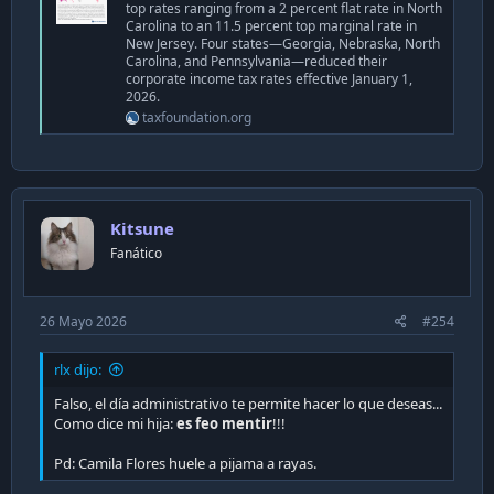
top rates ranging from a 2 percent flat rate in North
Carolina to an 11.5 percent top marginal rate in
New Jersey. Four states—Georgia, Nebraska, North
Carolina, and Pennsylvania—reduced their
corporate income tax rates effective January 1,
2026.
taxfoundation.org
Kitsune
Fanático
26 Mayo 2026
#254
rlx dijo:
Falso, el día administrativo te permite hacer lo que deseas...
Como dice mi hija:
es feo mentir
!!!
Pd: Camila Flores huele a pijama a rayas.