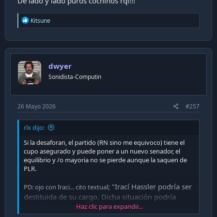
De lado y lado puros cochinos rql!!!
R
Kitsune
e
a
c
t
i
dwyer
o
n
Sonidista-Computin
s
:
26 Mayo 2026
#257
rlx dijo:
Si la desaforan, el partido (RN sino me equivoco) tiene el
cupo asegurado y puede poner a un nuevo senador, el
equilibrio y /o mayoria no se pierde aunque la saquen de
PLR.
; "Irací Hassler podría ser
PD: ojo con Iraci... cito textual
destituida de su cargo. Dicha situación podría
significar la destitución de Hassler, quien
Haz clic para expandir...