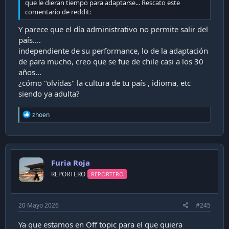
que le dieran tiempo para adaptarse... Rescato este
comentario de reddit:
Y parece que el día administrativo no permite salir del
país....
independiente de su performance, lo de la adaptación
de para mucho, creo que se fue de chile casi a los 30
años...
¿cómo "olvidas" la cultura de tu país , idioma, etc
siendo ya adulta?
R
zhoen
e
a
c
t
i
Furia Roja
o
n
REPORTERO
REPORTERO
s
:
20 Mayo 2026
#245
Ya que estamos en Off topic para el que quiera