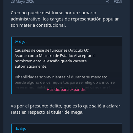
28 Mayo 2026
#259
Creo no puede destituirse por un sumario
administrativo, los cargos de representación popular
son materia constitucional.
IA dijo:
Causales de cese de funciones (Artículo 60)
Asumir como Ministro de Estado: Al aceptar el
nombramiento, el escaño queda vacante
automáticamente.
Inhabilidades sobrevinientes: Si durante su mandato
pierde alguno de los requisitos para ser elegido o incurre
en incompatibilidades (como celebrar contratos con el
Haz clic para expandir...
Estado, actuar como abogado en juicios contra el Fisco o
ser director de bancos/sociedades anónimas).
Va por el presunto delito, que es lo que salió a aclarar
Abandono injustificado: Ausentarse del país por más de 30
Hassler, respecto al titular de mega.
días sin el permiso previo de la Cámara de Diputadas y
Diputados.
rlx dijo:
Infracción grave a las leyes electorales: Las transgresiones