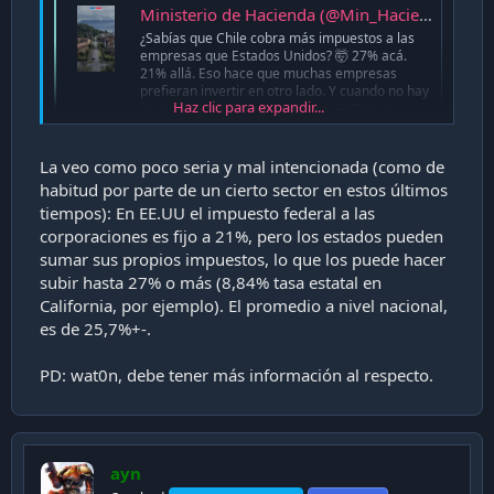
Ministerio de Hacienda (@Min_Hacienda) on X
¿Sabías que Chile cobra más impuestos a las
empresas que Estados Unidos? 🤯 27% acá.
21% allá. Eso hace que muchas empresas
prefieran invertir en otro lado. Y cuando no hay
Haz clic para expandir...
inversión, no se crean empleos. El Plan de
#ReconstrucciónNacional busca revertir esto.
x.com
La veo como poco seria y mal intencionada (como de
habitud por parte de un cierto sector en estos últimos
tiempos): En EE.UU el impuesto federal a las
corporaciones es fijo a 21%, pero los estados pueden
sumar sus propios impuestos, lo que los puede hacer
subir hasta 27% o más (8,84% tasa estatal en
California, por ejemplo). El promedio a nivel nacional,
es de 25,7%+-.
PD: wat0n, debe tener más información al respecto.
ayn