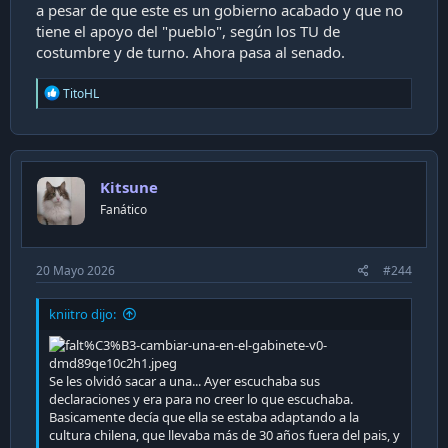
a pesar de que este es un gobierno acabado y que no
tiene el apoyo del "pueblo", según los TU de
costumbre y de turno. Ahora pasa al senado.
R
TitoHL
e
a
c
t
i
Kitsune
o
n
Fanático
s
:
20 Mayo 2026
#244
kniitro dijo:
Se les olvidó sacar a una... Ayer escuchaba sus
declaraciones y era para no creer lo que escuchaba.
Basicamente decía que ella se estaba adaptando a la
cultura chilena, que llevaba más de 30 años fuera del pais, y