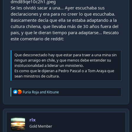
i
Se les olvidó sacar a una... Ayer escuchaba sus
ó
declaraciones y era para no creer lo que escuchaba.
n
Basicamente decía que ella se estaba adaptando a la
cultura chilena, que llevaba más de 30 años fuera del
pais, y que le dieran tiempo para adaptarse... Rescato
este comentario de reddit:
Que desconectado hay que estar para traer a una mina sin
ningun arraigo en chile, y que menos debe entender su
institucionalidad a liderar un ministerio.
Es como que le dijieran a Pedro Pascal o a Tom Araya que
sean ministros de cultura.
R
Furia Roja
and
Kitsune
e
a
c
t
i
rlx
o
n
Gold Member
s