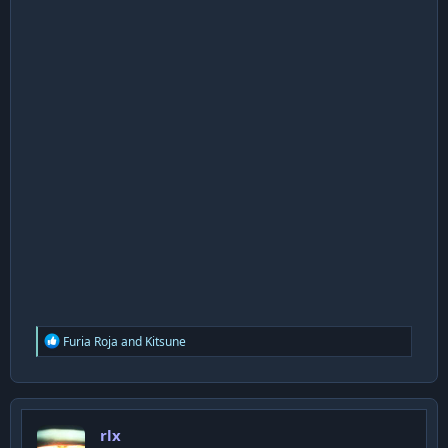
R
Furia Roja
and
Kitsune
e
a
c
t
i
rlx
o