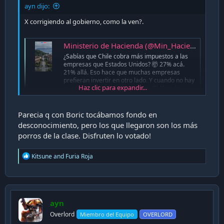
ayn dijo:
X corrigiendo al gobierno, como la ven?.
Ministerio de Hacienda (@Min_Hacienda) on X
¿Sabías que Chile cobra más impuestos a las
empresas que Estados Unidos? 🤯 27% acá.
21% allá. Eso hace que muchas empresas
prefieran invertir en otro lado. Y cuando no hay
Haz clic para expandir...
inversión, no se crean empleos. El Plan de
#ReconstrucciónNacional busca revertir esto.
x.com
Parecia q con Boric tocábamos fondo en
desconocimiento, pero los que llegaron son los más
porros de la clase. Disfruten lo votado!
R
Kitsune
and
Furia Roja
e
a
c
t
i
ayn
o
n
Overlord
Miembro del Equipo
OVERLORD
s