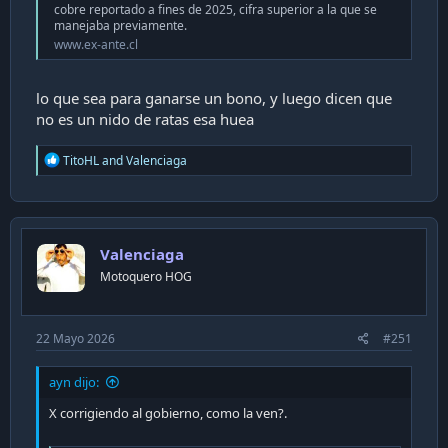
cobre reportado a fines de 2025, cifra superior a la que se
manejaba previamente.
www.ex-ante.cl
lo que sea para ganarse un bono, y luego dicen que
no es un nido de ratas esa huea
R
TitoHL
and
Valenciaga
e
a
c
t
i
Valenciaga
o
n
Motoquero HOG
s
:
22 Mayo 2026
#251
ayn dijo:
X corrigiendo al gobierno, como la ven?.