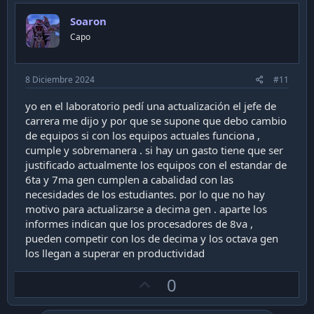
n
o
s
Soaron
t
:
Capo
e
8 Diciembre 2024
#11
yo en el laboratorio pedí una actualización el jefe de
carrera me dijo y por que se supone que debo cambio
de equipos si con los equipos actuales funciona ,
cumple y sobremanera . si hay un gasto tiene que ser
justificado actualmente los equipos con el estandar de
6ta y 7ma gen cumplen a cabalidad con las
necesidades de los estudiantes. por lo que no hay
motivo para actualizarse a decima gen . aparte los
informes indican que los procesadores de 8va ,
pueden competir con los de decima y los octava gen
los llegan a superar en productividad