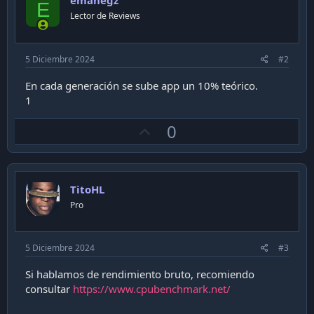
emanegz
E
Lector de Reviews
5 Diciembre 2024
#2
En cada generación se sube app un 10% teórico.
1
U
0
p
v
o
TitoHL
t
Pro
e
5 Diciembre 2024
#3
Si hablamos de rendimiento bruto, recomiendo
consultar
https://www.cpubenchmark.net/