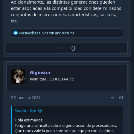
Adicionalmente, las distintas generaciones pueden
estar asociadas a la compatibilidad con determinados
conjuntos de instrucciones, características, sockets,
etc.
R
WesReckless
,
Soaron
and
Kitsune
e
a
U
0
c
t
p
i
v
o
n
o
s
Gigioster
t
:
Roar Roar...ROOOOAAARR!!
e
5 Diciembre 2024
#4
Soaron dijo:
Hola estimados
Tengo una consulta sobre la generación de procesadores.
Que tanto vale la pena comprar un equipo con la ultima