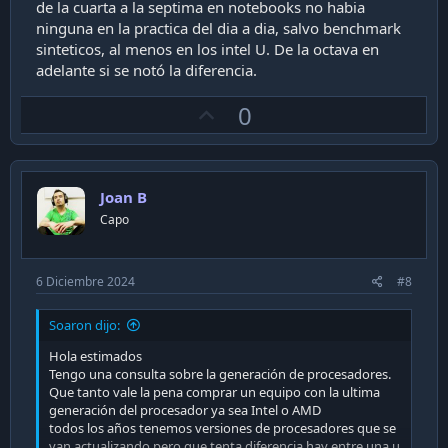
de la cuarta a la septima en notebooks no habia
ninguna en la practica del dia a dia, salvo benchmark
sinteticos, al menos en los intel U. De la octava en
adelante si se notó la diferencia.
U
0
p
v
o
Joan B
t
Capo
e
6 Diciembre 2024
#8
Soaron dijo:
Hola estimados
Tengo una consulta sobre la generación de procesadores.
Que tanto vale la pena comprar un equipo con la ultima
generación del procesador ya sea Intel o AMD
todos los años tenemos versiones de procesadores que se
van actualizando pero que tenta diferencia hay entre una u