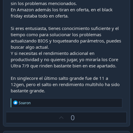
sin los problemas mencionados.
En Amazon además los tiran en oferta, en el black
friday estaba todo en oferta.
Si eres entusiasta, tienes conocimiento suficiente y el
tiempo como para solucionar los problemas
actualizando BIOS y toqueteando parámetros, puedes
buscar algo actual.
Y si necesitas el rendimiento adicional en
productividad y no quieres jugar, yo miraría los Core
Ultra 7/9 que rinden bastante bien en ese apartado.
En singlecore el último salto grande fue de 11 a
12gen, pero el salto en rendimiento multihilo ha sido
bastante grande.
R
Soaron
e
a
U
0
c
t
p
i
v
o