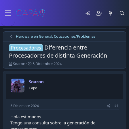
Hardware en General: Cotizaciones/Problemas
Diferencia entre
Procesadores
Procesadores de distinta Generación
E
F
Soaron
5 Diciembre 2024
m
e
p
c
e
h
Soaron
z
a
Capo
ó
d
e
e
l
p
t
u
5 Diciembre 2024
#1
e
b
m
l
Hola estimados
a
i
Tengo una consulta sobre la generación de
c
procesadores.