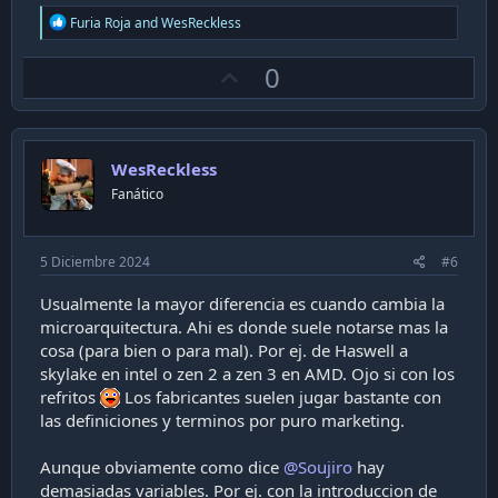
R
Furia Roja
and
WesReckless
e
a
U
0
c
t
p
i
v
o
n
o
s
WesReckless
t
:
Fanático
e
5 Diciembre 2024
#6
Usualmente la mayor diferencia es cuando cambia la
microarquitectura. Ahi es donde suele notarse mas la
cosa (para bien o para mal). Por ej. de Haswell a
skylake en intel o zen 2 a zen 3 en AMD. Ojo si con los
refritos
Los fabricantes suelen jugar bastante con
las definiciones y terminos por puro marketing.
Aunque obviamente como dice
@Soujiro
hay
demasiadas variables. Por ej. con la introduccion de