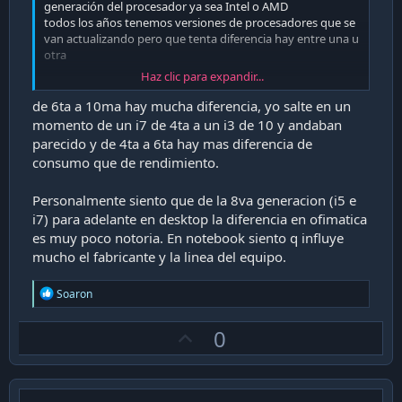
generación del procesador ya sea Intel o AMD
todos los años tenemos versiones de procesadores que se
van actualizando pero que tenta diferencia hay entre una u
otra
Haz clic para expandir...
actualmente tengo un legión 5 de 11va gen Intel i7 y una
Surface de 8va. i5 pero para productividad y trabajos
de 6ta a 10ma hay mucha diferencia, yo salte en un
ambos equipos funciona igual y me cumplen con los
momento de un i7 de 4ta a un i3 de 10 y andaban
trabajos realizados (Trabajos en cad 3d -visualización y
parecido y de 4ta a 6ta hay mas diferencia de
bases de datos ). es mas en el trabajo (constructora) la
consumo que de rendimiento.
mayoría de los equipos que se usan para producción son
equipos con procesadores de 7ma gen intel i5 / i7 .
Personalmente siento que de la 8va generacion (i5 e
este año estaba terminando Electricidad Industrial y para
los trabajos con autocad en el laboratorio se utilizaban
i7) para adelante en desktop la diferencia en ofimatica
equipos integrados con Procesadores i5 de 5ta y 6ta gen.
es muy poco notoria. En notebook siento q influye
mucho el fabricante y la linea del equipo.
Mi pregunta es que diferencia hay de rendimiento
operativo entre un procesador de 6ta o uno de decima
R
Soaron
gen.
e
Muchas gracias por sus opiniones
a
U
0
c
t
p
i
v
o
n
o