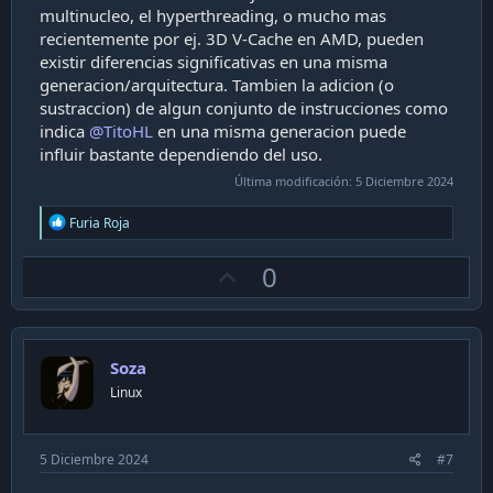
multinucleo, el hyperthreading, o mucho mas
recientemente por ej. 3D V-Cache en AMD, pueden
existir diferencias significativas en una misma
generacion/arquitectura. Tambien la adicion (o
sustraccion) de algun conjunto de instrucciones como
indica
@TitoHL
en una misma generacion puede
influir bastante dependiendo del uso.
Última modificación:
5 Diciembre 2024
R
Furia Roja
e
a
U
0
c
t
p
i
v
o
n
o
s
Soza
t
:
Linux
e
5 Diciembre 2024
#7