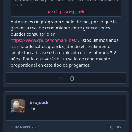
otra
Haz clic para expandir...
actualmente tengo un legión 5 de 11va gen Intel i7 y una
Surface de 8va. i5 pero para productividad y trabajos
Autocad es un programa single thread, por lo que la
ambos equipos funciona igual y me cumplen con los
ganancia real de rendimiento entre generaciones
trabajos realizados (Trabajos en cad 3d -visualización y
puedes consultarlo en
bases de datos ). es mas en el trabajo (constructora) la
https://www.cpubenchmark.net/
. Estos últimos años
mayoría de los equipos que se usan para producción son
han habido saltos grandes, donde el rendimiento
equipos con procesadores de 7ma gen intel i5 / i7 .
single thread casi se ha duplicado en los últimos 5-8
este año estaba terminando Electricidad Industrial y para
los trabajos con autocad en el laboratorio se utilizaban
años. Por lo que verás el un salto de rendimiento
equipos integrados con Procesadores i5 de 5ta y 6ta gen.
proporcional en este tipo de progamas.
Mi pregunta es que diferencia hay de rendimiento
U
0
operativo entre un procesador de 6ta o uno de decima
p
gen.
Muchas gracias por sus opiniones
v
o
brujoadr
t
Pro
e
6 Diciembre 2024
#9