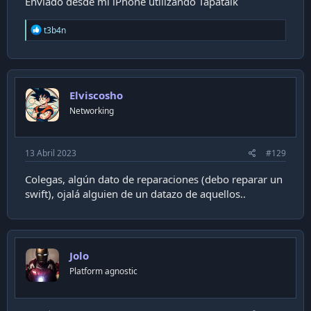
Enviado desde mi iPhone utilizando Tapatalk
R
t3b4n
e
a
c
t
i
Elviscosho
o
n
Networking
s
:
13 Abril 2023
#129
Colegas, algún dato de reparaciones (debo reparar un
swift), ojalá alguien de un datazo de aquellos..
Jolo
Platform agnostic