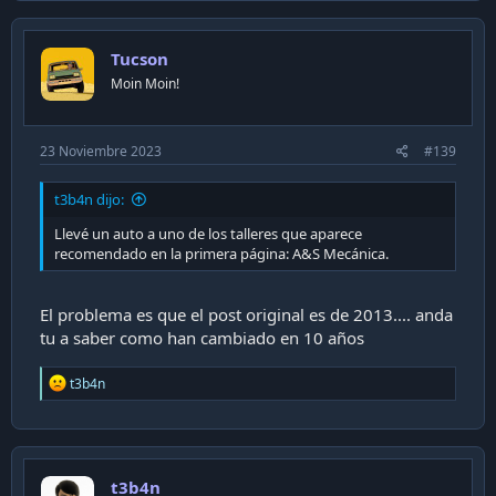
c
t
i
Tucson
o
n
Moin Moin!
s
:
23 Noviembre 2023
#139
t3b4n dijo:
Llevé un auto a uno de los talleres que aparece
recomendado en la primera página: A&S Mecánica.
El problema es que el post original es de 2013.... anda
tu a saber como han cambiado en 10 años
R
t3b4n
e
a
c
t
i
t3b4n
o