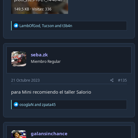
149,5 KB · Visitas: 336
R
LambOfGod
,
Tucson
and
t3b4n
e
a
c
t
i
seba.zk
o
n
Miembro Regular
s
:
21 Octubre 2023
#135
para Mini recomiendo el taller Salorio
R
osoglaN
and
zpata45
e
a
c
t
i
galansinchance
o