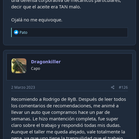
decir que el aceite era TAN malo.
Ojalá no me equivoque.
R
Pato
e
a
c
t
i
Dragonkiller
o
n
Capo
s
:
2 Marzo 2023
#126
Recomiendo a Rodrigo de RyB. Después de leer todos
los comentarios de recomendaciones, me animé a
llevar un auto que compramos hace un par de
semanas. Le hizo mantención completa, fue super
claro sobre el trabajo y respondió todas mis dudas.
Aunque el taller me queda alejado, vale totalmente la
pena, ya que uno tiene la tranquilidad que el trabajo