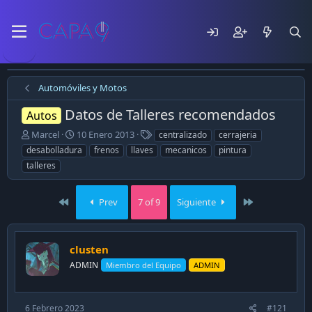
Automóviles y Motos
Datos de Talleres recomendados
Autos
E
F
T
Marcel
10 Enero 2013
centralizado
cerrajeria
m
e
a
desabolladura
frenos
llaves
mecanicos
pintura
p
c
g
talleres
e
h
s
z
a
ó
d
First
Last
Prev
7 of 9
Siguiente
e
e
l
p
t
u
e
b
clusten
m
l
ADMIN
Miembro del Equipo
ADMIN
a
i
c
a
6 Febrero 2023
#121
c