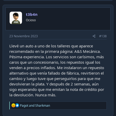
c
con todo lo que sea PSA, nada de vender la pomada, lo iba
t
a llevar a Lyonservice pero esa semana el pelado Larrain no
i
trabajaba.
t3b4n
o
Cambié amortiguadores originales y cazoletas a buen
n
Ocioso
s
precio, todo a la vista, más un soporte de motor (tambien
:
original) que me mostraron con auto en el elevador cómo
estaba de reventado el buje, ya que yo mismo insistí que
23 Noviembre 2023
#138
revisaran si había alguna pieza que reemplazar para
aprovechar de hacerlo.
Llevé un auto a uno de los talleres que aparece
recomendado en la primera página: A&S Mecánica.
Pésima experiencia. Los servicios son carísimos, más
caros que un concesionario, los repuestos igual los
venden a precios inflados. Me instalaron un repuesto
alternativo que venía fallado de fábrica, revirtieron el
cambio y luego tuve que perseguirlos para que me
devolvieran la plata. Y después de 2 semanas, aún
sigo esperando que me emitan la nota de crédito por
la devolución. Nunca más.
R
Pagot
and
Sharkman
e
a