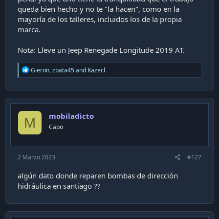
queda bien hecho y no te "la hacen", como en la
mayoría de los talleres, incluidos los de la propia
marca.
Nota: Lleve un Jeep Renegade Longitude 2019 AT.
R
Gieron
,
zpata45
and
Kazecl
e
a
c
t
i
mobiladicto
o
M
n
Capo
s
:
2 Marzo 2023
#127
algún dato donde reparen bombas de dirección
hidráulica en santiago ??