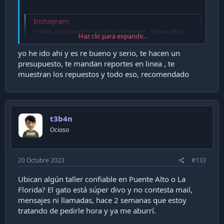
Instagram
Create an account or log in to Instagram - Share what
Haz clic para expandir...
you're into with the people who get you.
instagram.com
yo he ido ahi y es re bueno y serio, te hacen un
presupuesto, te mandan reportes en linea , te
muestran los repuestos y todo eso, recomendado
t3b4n
Ocioso
20 Octubre 2023
#133
Ubican algún taller confiable en Puente Alto o La
Florida? El gato está súper divo y no contesta mail,
mensajes ni llamadas, hace 2 semanas que estoy
tratando de pedirle hora y ya me aburrí.