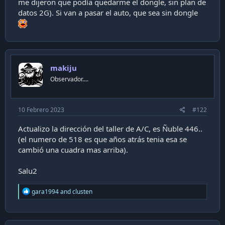
me dijeron que podía quedarme el dongle, sin plan de
datos 2G). Si van a pasar el auto, que sea sin dongle
makiju
Observador....
10 Febrero 2023
#122
Actualizo la dirección del taller de A/C, es Ñuble 446..
(el numero de 518 es que años atrás tenia esa se
cambió una cuadra mas arriba).
Salu2
R
gara1994
and
clusten
e
a
c
t