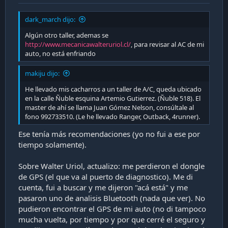
i
ó
dark_march dijo:
n
Algún otro taller, ademas se
http://www.mecanicawalteruriol.cl/
, para revisar al AC de mi
auto, no está enfriando
makiju dijo:
He llevado mis cacharros a un taller de A/C, queda ubicado
en la calle Ñuble esquina Artemio Gutierrez. (Ñuble 518). El
master de ahí se llama Juan Gómez Nelson, consúltale al
fono 992733510. (Le he llevado Ranger, Outback, 4runner).
Ese tenía más recomendaciones (yo no fui a ese por
tiempo solamente).
Sobre Walter Uriol, actualizo: me perdieron el dongle
de GPS (el que va al puerto de diagnostico). Me di
cuenta, fui a buscar y me dijeron "acá está" y me
pasaron uno de analisis Bluetooth (nada que ver). No
pudieron encontrar el GPS de mi auto (no di tampoco
mucha vuelta, por tiempo y por que cerré el seguro y