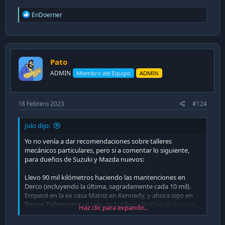
R
EnDoerner
e
a
c
t
i
Pato
o
n
ADMIN
Miembro del Equipo
ADMIN
s
:
18 Febrero 2023
#124
Jolo dijo:
Yo no venía a dar recomendaciones sobre talleres
mecánicos particulares, pero si a comentar lo siguiente,
para dueños de Suzuki y Mazda nuevos:
Llevo 90 mil kilómetros haciendo las mantenciones en
Derco (incluyendo la última, sagradamente cada 10 mil).
Empecé en la ex casa Matriz en Kennedy, y ahora sigo en
Derco Tabancura
, al lado de la Clinica RedSalud Vitacura.
Haz clic para expandir...
Solo tuve un desliz cuando lo tuve que llevar a Mazda
Dumay en Bilbao en plena pandemia 2020, donde me daba