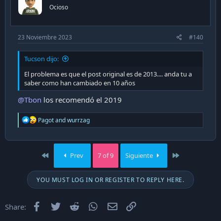
n
Ocioso
s
:
23 Noviembre 2023
#140
Tucson dijo:
El problema es que el post original es de 2013.... anda tu a
saber como han cambiado en 10 años
@Tbon
los recomendó el 2019
R
Pagot
and
wurrzag
e
a
c
t
First
Last
Prev
7 of 9
Siguiente
i
o
n
YOU MUST LOG IN OR REGISTER TO REPLY HERE.
s
:
Facebook
Twitter
Reddit
WhatsApp
Email
Enlace
Share: