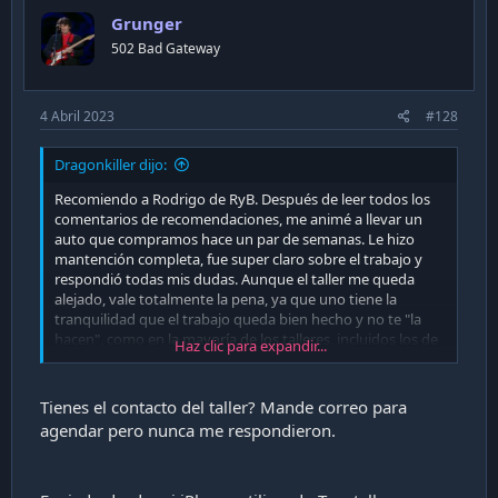
Grunger
502 Bad Gateway
4 Abril 2023
#128
Dragonkiller dijo:
Recomiendo a Rodrigo de RyB. Después de leer todos los
comentarios de recomendaciones, me animé a llevar un
auto que compramos hace un par de semanas. Le hizo
mantención completa, fue super claro sobre el trabajo y
respondió todas mis dudas. Aunque el taller me queda
alejado, vale totalmente la pena, ya que uno tiene la
tranquilidad que el trabajo queda bien hecho y no te "la
hacen", como en la mayoría de los talleres, incluidos los de
Haz clic para expandir...
la propia marca.
Nota: Lleve un Jeep Renegade Longitude 2019 AT.
Tienes el contacto del taller? Mande correo para
agendar pero nunca me respondieron.