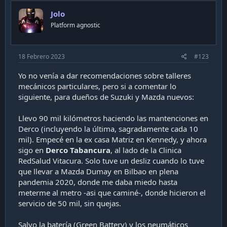
i
Jolo
o
n
Platform agnostic
s
:
18 Febrero 2023
#123
Yo no venía a dar recomendaciones sobre talleres
mecánicos particulares, pero si a comentar lo
siguiente, para dueños de Suzuki y Mazda nuevos:
Llevo 90 mil kilómetros haciendo las mantenciones en
Derco (incluyendo la última, sagradamente cada 10
mil). Empecé en la ex casa Matriz en Kennedy, y ahora
sigo en
Derco Tabancura
, al lado de la Clinica
RedSalud Vitacura. Solo tuve un desliz cuando lo tuve
que llevar a Mazda Dumay en Bilbao en plena
pandemia 2020, donde me daba miedo hasta
meterme al metro -asi que caminé-, donde hicieron el
servicio de 50 mil, sin quejas.
Salvo la batería (Green Battery) y los neumáticos