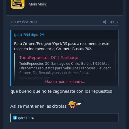
Moin Moin!
28 Octubre 2023
#137
gara1994 dijo:
Para Citroen/Peugeot/Opel/DS paso a recomendar este
taller en Independencia, Grumete Bustos 702.
TodoRepuestos DC | Santiago
TodoRepuestos DC, Santiago de Chile. Gefällt 1.956 Mal.
Ofrecemos repuestos para vehículos Franceses: Peugeot,
Citroen, Ds, Renault y servicio de mecánica.
www.facebook.com
Haz clic para expandir...
Account Suspended
que bueno que no te cagoneaste con los repuestos!
Me tocó cambio de amortiguadores al C4, andaba en la
capital y lo agendé la semana del 18 ya que andaba de
Asi se mantienen las citrolas
vacaciones, me contestaron rápido (un domingo en la
noche) con presupuesto y valores claros, nada de
R
gara1994
sorpresas.
e
Cuando lo llevé caché que tienen realmente de todo en
a
stock en repuestos para el auto y se nota que se manejan