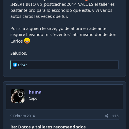
INSERT INTO vb_postcached2014 VALUES el taller es
bastante pro para lo escondido que está, y vi varios
autos caros las veces que fui.
Por si a alguien le sirve, yo de ahora en adelante
seguire llevando mis "eventos" ahi mismo donde don
Carlos
Saludos.
R
t3b4n
e
a
c
t
i
huma
o
n
Capo
s
:
9 Febrero 2014
#16
Re: Datos y talleres recomendados