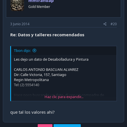
mmirandap
Gold Member
3 Junio 2014
#20
Re: Datos y talleres recomendados
Tbon dijo:
Les dejo un dato de Desabolladura y Pintura
CARLOS ANTONIO BASCUAN ALVAREZ
Dir: Calle Victoria, 157, Santiago
Regin Metropolitana
Tel: (2) 5554140
Hace poco buscando un dato, di con un compadre de
Haz clic para expandir...
Vagturbo que llevo su Audi TT 2 veces a este taller con muy
buenos resultados, yo me arriesgue y lleve un Impreza por
un abollon feo contra un pilar, y mi ex Legacy por un cario
que tal los valores ahi?
que le hicieron en el estacionamiento, ambos quedaron
como si nunca hubiese pasado nada (estupidamente no
saque fotos, asi que tendran que creerme nomas
), el