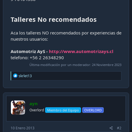
Talleres No recomendados
Aca los talleres NO recomendados por experiencias de
nuestros usuarios:
Automotriz AyS -
http://www.automotrizays.cl
telefono: +56 2 26348290
Última modificación por un moderador:
24 Noviembre 2023
R
skrlet13
e
a
c
t
i
ayn
o
n
Overlord
Miembro del Equipo
OVERLORD
s
:
10 Enero 2013
#2