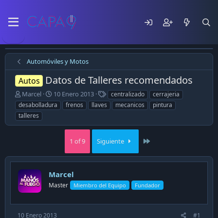
Automóviles y Motos
Datos de Talleres recomendados
Autos
E
F
T
Marcel
10 Enero 2013
centralizado
cerrajeria
m
e
a
desabolladura
frenos
llaves
mecanicos
pintura
p
c
g
talleres
e
h
s
z
a
ó
d
Last
1 of 9
Siguiente
e
e
l
p
t
u
e
b
Marcel
m
l
Master
Miembro del Equipo
Fundador
a
i
c
a
10 Enero 2013
#1
c