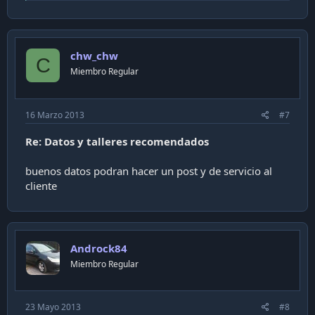
a
c
t
i
chw_chw
o
C
n
Miembro Regular
s
:
16 Marzo 2013
#7
Re: Datos y talleres recomendados
buenos datos podran hacer un post y de servicio al
cliente
Androck84
Miembro Regular
23 Mayo 2013
#8