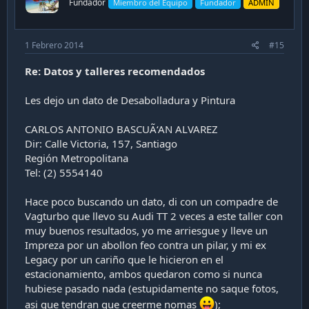
Fundador
Miembro del Equipo
Fundador
ADMIN
1 Febrero 2014
#15
Re: Datos y talleres recomendados
Les dejo un dato de Desabolladura y Pintura
CARLOS ANTONIO BASCUÃ‘AN ALVAREZ
Dir: Calle Victoria, 157, Santiago
Región Metropolitana
Tel: (2) 5554140
Hace poco buscando un dato, di con un compadre de
Vagturbo que llevo su Audi TT 2 veces a este taller con
muy buenos resultados, yo me arriesgue y lleve un
Impreza por un abollon feo contra un pilar, y mi ex
Legacy por un cariño que le hicieron en el
estacionamiento, ambos quedaron como si nunca
hubiese pasado nada (estupidamente no saque fotos,
asi que tendran que creerme nomas
);